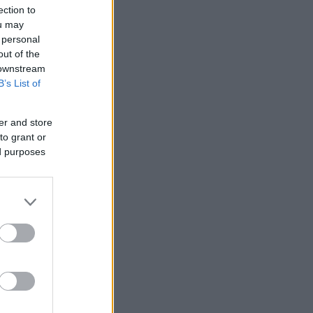
ection to
ou may
 personal
out of the
 downstream
B’s List of
er and store
to grant or
ed purposes