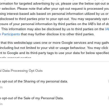
formation for targeted advertising by us, please use the below opt-out s
r selection. Please note that after your opt-out request is processed y
eing interest-based ads based on personal information utilized by us or
disclosed to third parties prior to your opt-out. You may separately opt-
losure of your personal information by third parties on the IAB’s list of
. This information may also be disclosed by us to third parties on the
IA
Participants
that may further disclose it to other third parties.
 that this website/app uses one or more Google services and may gath
including but not limited to your visit or usage behaviour. You may click 
Γαλλίδα υπ. περιβάλλοντος: Θα συνεχίσουμε
 to Google and its third-party tags to use your data for below specifi
να πληρώνουμε σε ευρώ ή σε δολάρια, όπως
ogle consent section.
προβλέπουν τα συμβόλαια
ΑΝΑΡΤΗΘΗΚΕ ΑΠΟ
ΕΛΕΑΝΑ ΖΑΜΠΑΡΑ
2 ΜΑΪ́ΟΥ 2022
l Data Processing Opt Outs
της,
νιά.
«Θα συνεχίσουμε να πληρώνουμε σε ευρώ ή σε δολάρια,
o opt-out of the Sharing of my personal data.
όπως προβλέπουν τα συμβόλαια. Δεν μπορούμε να
In
δεχτούμε αυτό τον ελιγμό…
o opt-out of the Sale of my Personal Data.
In