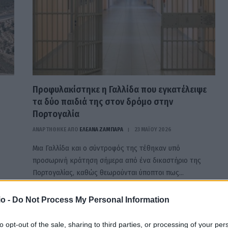
Προφυλακίστηκε η Γαλλίδα που εγκατέλειψε
τα δύο παιδιά της στον δρόμο στην
Πορτογαλία
ΑΝΑΡΤΗΘΗΚΕ ΑΠΟ
ΕΛΕΑΝΑ ΖΑΜΠΑΡΑ
23 ΜΑΪ́ΟΥ 2026
Μια Γαλλίδα και ο σύντροφός της τέθηκαν υπό
προσωρινή κράτηση σήμερα από ένα δικαστήριο της
Πορτογαλίας, καθώς θεωρούνται ύποπτοι πως…
o -
Do Not Process My Personal Information
to opt-out of the sale, sharing to third parties, or processing of your per