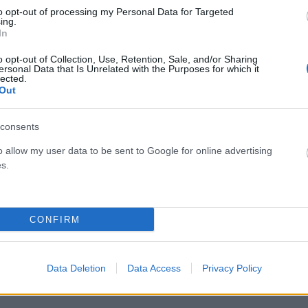
to opt-out of processing my Personal Data for Targeted
ing.
In
o opt-out of Collection, Use, Retention, Sale, and/or Sharing
ersonal Data that Is Unrelated with the Purposes for which it
lected.
Out
consents
o allow my user data to be sent to Google for online advertising
Μεγάλη επιχείρηση για την αγνοούμενη
s.
29χρονη Γαλλίδα στα Χανιά -Eρευνες από
στεριά, αέρα και θάλασσα
ΑΝΑΡΤΗΘΗΚΕ ΑΠΟ
CHRISTOSGAN
30 ΙΟΥΝΊΟΥ 2021
CONFIRM
η από
Τις τελευταίες ώρες στην Κρήτη, έχει στηθεί μία από τις
μεγαλύτερες επιχειρήσεις εντοπισμού αγνοούμενου με
Data Deletion
Data Access
Privacy Policy
αφορμή την εξαφάνιση 29ρονης Γαλλίδας…