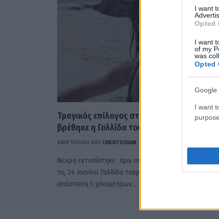
I want 
Advertis
Opted 
I want t
of my P
was col
Opted 
Google 
I want t
Τραγικός επίλογος στην Κρήτη: Νεκρή
purpose
βρέθηκε η Γαλλίδα τουρίστρια
ΑΝΑΡΤΗΘΗΚΕ ΑΠΟ
CHRISTOSGAN
1 ΙΟΥΛΊΟΥ 2021
Νεκρή εντοπίστηκε πριν από λίγη ώρα η αγνοούμεν
τις 24 Ιουνίου Γαλλίδα τουρίστρια Βιολέτ Γκιγκανό σε
απόσταση 5 χιλιομέτρων…