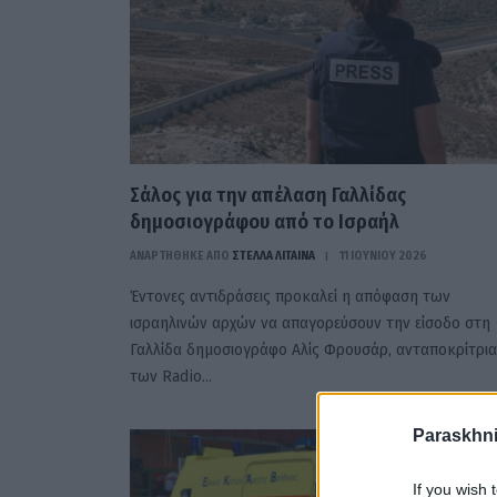
Σάλος για την απέλαση Γαλλίδας
δημοσιογράφου από το Ισραήλ
ΑΝΑΡΤΗΘΗΚΕ ΑΠΟ
ΣΤΈΛΛΑ ΛΊΤΑΙΝΑ
11 ΙΟΥΝΊΟΥ 2026
Έντονες αντιδράσεις προκαλεί η απόφαση των
ισραηλινών αρχών να απαγορεύσουν την είσοδο στη
Γαλλίδα δημοσιογράφο Αλίς Φρουσάρ, ανταποκρίτρια
των Radio…
Paraskhni
If you wish 