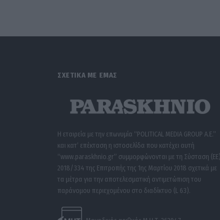
ΣΧΕΤΙΚΑ ΜΕ ΕΜΑΣ
Η εταιρεία με την επωνυμία “POLITICAL MEDIA GROUP A.E.”
και κατ’ επέκταση η ιστοσελίδα που κατέχει αυτή
“www.paraskhnio.gr” συμμορφώνονται με τη Σύσταση (ΕΕ
2018/334 της Επιτροπής της 1ης Μαρτίου 2018 σχετικά με
τα μέτρα για την αποτελεσματική αντιμετώπιση του
παράνομου περιεχομένου στο διαδίκτυο (L 63).