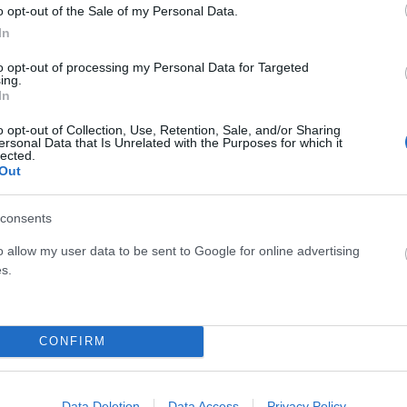
…
o opt-out of the Sale of my Personal Data.
In
to opt-out of processing my Personal Data for Targeted
ing.
In
o opt-out of Collection, Use, Retention, Sale, and/or Sharing
ersonal Data that Is Unrelated with the Purposes for which it
lected.
Out
consents
o allow my user data to be sent to Google for online advertising
s.
Μιχαηλίδου: Υπερδιπλασιάζουμε τους
ίων
γιατρούς του ΚΕΠΑ και αυξάνουμε τις
ειδικότητες
CONFIRM
ΑΝΑΡΤΗΘΗΚΕ ΑΠΟ
ΕΛΕΑΝΑ ΖΑΜΠΑΡΑ
6 ΦΕΒΡΟΥΑΡΊΟΥ 2024
ωνις
Υπεγράφη από την υπουργό Εργασίας και Κοινωνικής
Data Deletion
Data Access
Privacy Policy