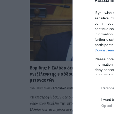
Paraskhni
If you wish 
sensitive in
confirm you
continue se
information 
further disc
participants
Downstream 
Please note
information 
Βορίδης: Η Ελλάδα δεν είναι χώρα
deny consent
ανεξέλεγκτης εισόδου και παραμονής
in below Go
μεταναστών
Persona
ΑΝΑΡΤΗΘΗΚΕ ΑΠΟ
ΕΛΕΑΝΑ ΖΑΜΠΑΡΑ
15 ΑΠΡΙΛΊΟΥ 2025
«Η επιστροφή όσων δεν δικαιούνται να βρίσκονται σ
I want t
χώρα είναι θεμέλιο της μεταναστευτικής πολιτικής. Η
Opted 
Ελλάδα δεν είναι χώρα ανεξέλεγκτης…