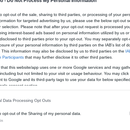
o -
Do Not Process My Personal Information
to opt-out of the sale, sharing to third parties, or processing of your per
formation for targeted advertising by us, please use the below opt-out s
r selection. Please note that after your opt-out request is processed y
eing interest-based ads based on personal information utilized by us or
disclosed to third parties prior to your opt-out. You may separately opt-
losure of your personal information by third parties on the IAB’s list of
. This information may also be disclosed by us to third parties on the
IA
Participants
that may further disclose it to other third parties.
 that this website/app uses one or more Google services and may gath
including but not limited to your visit or usage behaviour. You may click 
Υπογράφηκε η ΚΥΑ για τα απογευματινά
 to Google and its third-party tags to use your data for below specifi
χειρουργεία – Αναλυτικά οι έξι κατηγορίες
ogle consent section.
επεμβάσεων και το κόστος
l Data Processing Opt Outs
ΑΝΑΡΤΗΘΗΚΕ ΑΠΟ
GEORGIOSXT@GMAIL.COM
5 ΜΑΡΤΊΟΥ 2024
τη
Η Κοινή Υπουργική Απόφαση για τη λειτουργία των
o opt-out of the Sharing of my personal data.
απογευματινών χειρουργείων που υπογράφεται από τον
In
υπουργό Υγείας, Άδωνι Γεωργιάδη, τον υφυπουργό Υγείας,