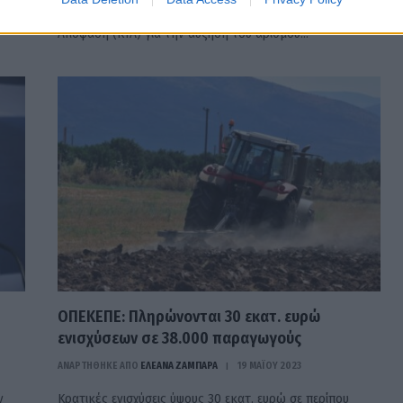
ου,…
Ασφάλισης, Δόμνα Μιχαηλίδου, η Κοινή Υπουργική
Απόφαση (ΚΥΑ) για την αύξηση του αριθμού…
ΟΠΕΚΕΠΕ: Πληρώνονται 30 εκατ. ευρώ
ενισχύσεων σε 38.000 παραγωγούς
ΑΝΑΡΤΗΘΗΚΕ ΑΠΟ
ΕΛΕΑΝΑ ΖΑΜΠΑΡΑ
19 ΜΑΪ́ΟΥ 2023
ν
Κρατικές ενισχύσεις ύψους 30 εκατ. ευρώ σε περίπου