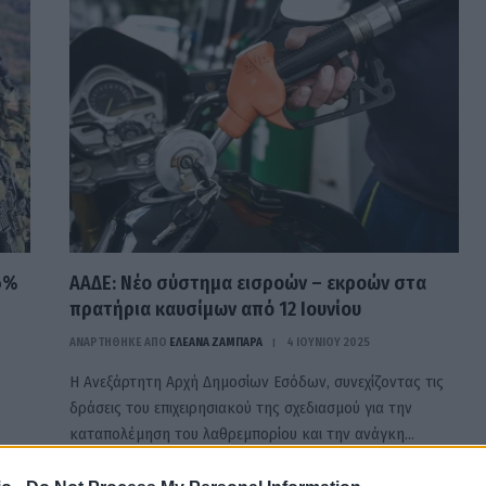
6%
ΑΑΔΕ: Νέο σύστημα εισροών – εκροών στα
πρατήρια καυσίμων από 12 Ιουνίου
ΑΝΑΡΤΗΘΗΚΕ ΑΠΟ
ΕΛΕΑΝΑ ΖΑΜΠΑΡΑ
4 ΙΟΥΝΊΟΥ 2025
Η Ανεξάρτητη Αρχή Δημοσίων Εσόδων, συνεχίζοντας τις
δράσεις του επιχειρησιακού της σχεδιασμού για την
καταπολέμηση του λαθρεμπορίου και την ανάγκη…