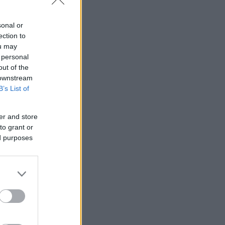
sonal or
ection to
ou may
 personal
out of the
 downstream
B’s List of
er and store
to grant or
ed purposes