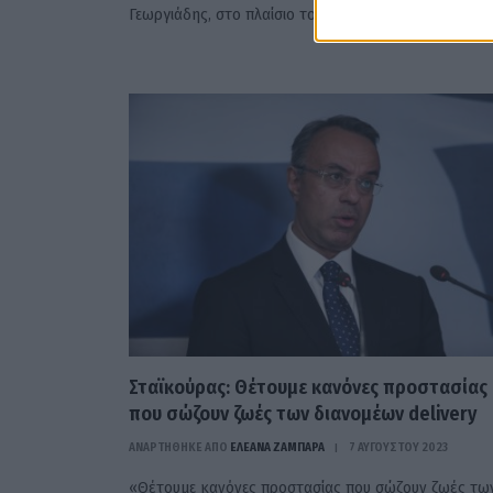
Γεωργιάδης, στο πλαίσιο του κοινοβουλευτικού ελέγχ
Σταϊκούρας: Θέτουμε κανόνες προστασίας
που σώζουν ζωές των διανομέων delivery
ΑΝΑΡΤΗΘΗΚΕ ΑΠΟ
ΕΛΕΑΝΑ ΖΑΜΠΑΡΑ
7 ΑΥΓΟΎΣΤΟΥ 2023
«Θέτουμε κανόνες προστασίας που σώζουν ζωές τω