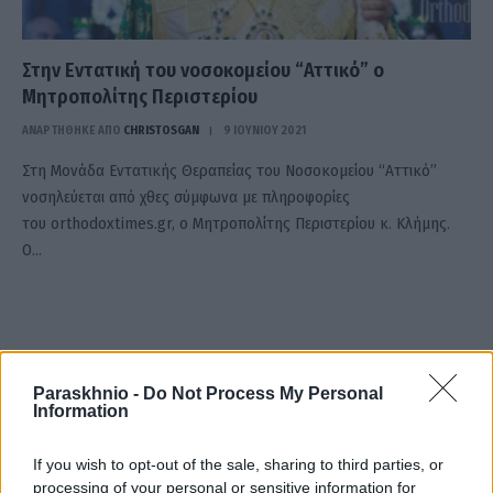
Στην Εντατική του νοσοκομείου “Αττικό” ο
Μητροπολίτης Περιστερίου
ΑΝΑΡΤΗΘΗΚΕ ΑΠΟ
CHRISTOSGAN
9 ΙΟΥΝΊΟΥ 2021
Στη Μονάδα Εντατικής Θεραπείας του Νοσοκομείου “Αττικό”
νοσηλεύεται από χθες σύμφωνα με πληροφορίες
του orthodoxtimes.gr, ο Μητροπολίτης Περιστερίου κ. Κλήμης.
Ο…
Paraskhnio -
Do Not Process My Personal
Information
If you wish to opt-out of the sale, sharing to third parties, or
processing of your personal or sensitive information for