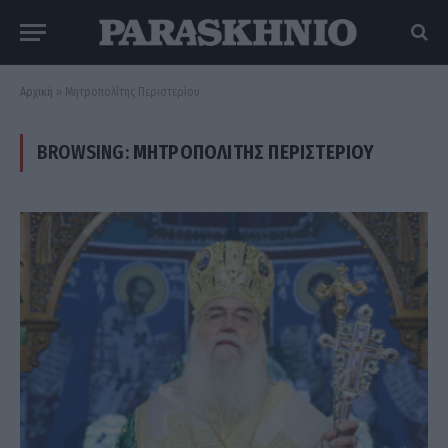
Αρχική
»
Μητροπολίτης Περιστερίου
BROWSING:
ΜΗΤΡΟΠΟΛΊΤΗΣ ΠΕΡΙΣΤΕΡΊΟΥ