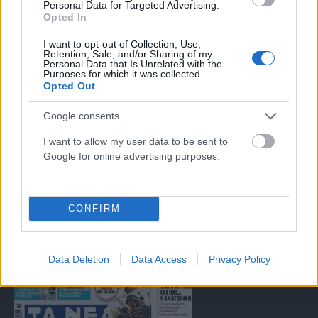
Personal Data for Targeted Advertising.
Μαρτίου 2018 σχετικά με τα μέτρα για την αποτελεσματική
Opted In
αντιμετώπιση του παράνομου περιεχομένου στο διαδίκτυο (L 63).
I want to opt-out of Collection, Use,
Retention, Sale, and/or Sharing of my
Personal Data that Is Unrelated with the
Purposes for which it was collected.
Μοναδικός αριθμός Μ.Η.Τ. 262047
Opted Out
Google consents
Email:
press@paraskhnio.gr
,
sales@paraskhnio.gr
Τηλέφωνο:
210 9580876
I want to allow my user data to be sent to
Google for online advertising purposes.
Facebook
X
Instagram
YouTube
(Twitter)
CONFIRM
ΤΑ ΠΡΩΤΟΣΕΛΙΔΑ ΣΗΜΕΡΑ
Data Deletion
Data Access
Privacy Policy