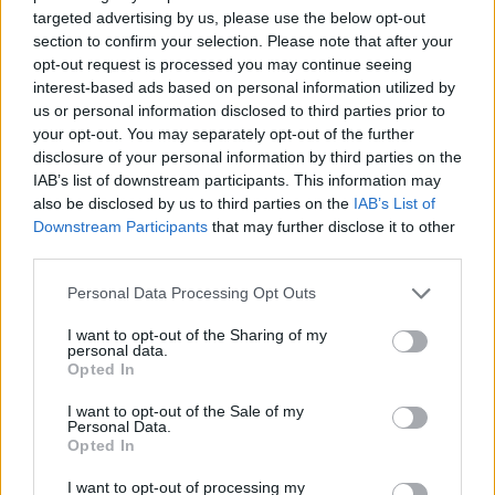
targeted advertising by us, please use the below opt-out
section to confirm your selection. Please note that after your
opt-out request is processed you may continue seeing
interest-based ads based on personal information utilized by
us or personal information disclosed to third parties prior to
your opt-out. You may separately opt-out of the further
disclosure of your personal information by third parties on the
IAB’s list of downstream participants. This information may
also be disclosed by us to third parties on the
IAB’s List of
Downstream Participants
that may further disclose it to other
third parties.
Please note that this website/app uses one or more Google
Personal Data Processing Opt Outs
ΣΧΕΤΙΚΑ ΜΕ ΕΜΑΣ
services and may gather and store information including but
not limited to your visit or usage behaviour. You may click to
I want to opt-out of the Sharing of my
personal data.
grant or deny consent to Google and its third-party tags to
Opted In
use your data for below specified purposes in below Google
consent section.
I want to opt-out of the Sale of my
Personal Data.
Η εταιρεία με την επωνυμία “POLITICAL MEDIA GROUP A.E.” και κατ’
Opted In
επέκταση η ιστοσελίδα που κατέχει αυτή “www.paraskhnio.gr”
I want to opt-out of processing my
συμμορφώνονται με τη Σύσταση (ΕΕ) 2018/334 της Επιτροπής της 1ης