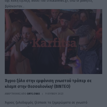
είχε κακή εξέλιξη. Βάσει του trikalanews.gr, ενώ οι μαθητές
βρίσκονταν…
Άγριο ξύλο στην εμφάνιση γνωστού τράπερ σε
κλαμπ στην Θεσσαλονίκη! (ΒΙΝΤΕΟ)
ΑΝΑΡΤΗΘΗΚΕ ΑΠΟ
GMYLONAS
9 ΙΟΥΝΊΟΥ 2023
Άγριος ξυλοδαρμός ξέσπασε τα ξημερώματα σε γνωστό