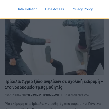
μαθητής…
Data Deletion
Data Access
Privacy Policy
Τρίκαλα: Άγριο ξύλο ανηλίκων σε σχολική εκδρομή –
Στο νοσοκομείο τρεις μαθητές
ΑΝΑΡΤΗΘΗΚΕ ΑΠΟ
GEORGIOSXT@GMAIL.COM
19 ΔΕΚΕΜΒΡΊΟΥ 2023
Μία εκδρομή στα Τρίκαλα, για μαθητές από Λάρισα και Γιάννενα