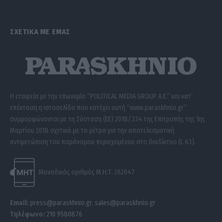
ΣΧΕΤΙΚΑ ΜΕ ΕΜΑΣ
Η εταιρεία με την επωνυμία “POLITICAL MEDIA GROUP A.E.” και κατ’
επέκταση η ιστοσελίδα που κατέχει αυτή “www.paraskhnio.gr”
συμμορφώνονται με τη Σύσταση (ΕΕ) 2018/334 της Επιτροπής της 1ης
Μαρτίου 2018 σχετικά με τα μέτρα για την αποτελεσματική
αντιμετώπιση του παράνομου περιεχομένου στο διαδίκτυο (L 63).
Μοναδικός αριθμός Μ.Η.Τ. 262047
Email:
press@paraskhnio.gr
,
sales@paraskhnio.gr
Τηλέφωνο:
210 9580876