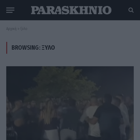
Αρχική
»
ξύλο
BROWSING:
ΞΎΛΟ