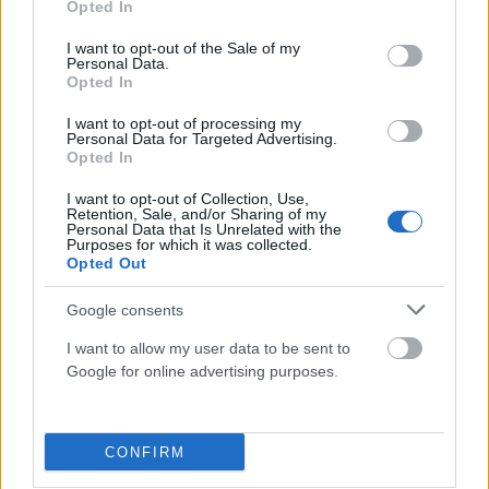
Opted In
use your data for below specified purposes in below Google
-ο ένας είναι υπαστυνόμος…
consent section.
I want to opt-out of the Sale of my
Personal Data.
Opted In
I want to opt-out of processing my
Personal Data for Targeted Advertising.
Opted In
I want to opt-out of Collection, Use,
Retention, Sale, and/or Sharing of my
Personal Data that Is Unrelated with the
Purposes for which it was collected.
Opted Out
Google consents
I want to allow my user data to be sent to
Λήστεψαν και σακάτεψαν στο ξύλο 15χρονο μαθητή
Google for online advertising purposes.
σε στάση λεωφορείου στη Θεσσαλονίκη
ΑΝΑΡΤΗΘΗΚΕ ΑΠΟ
ΕΛΕΑΝΑ ΖΑΜΠΑΡΑ
28 ΦΕΒΡΟΥΑΡΊΟΥ 2024
CONFIRM
Τον εφιάλτη που έζησε ένας 15χρονος μαθητής δείχνει βίντεο από
την άγρια επίθεση που δέχθηκε στη Θεσσαλονίκη. Ο 15χρονος