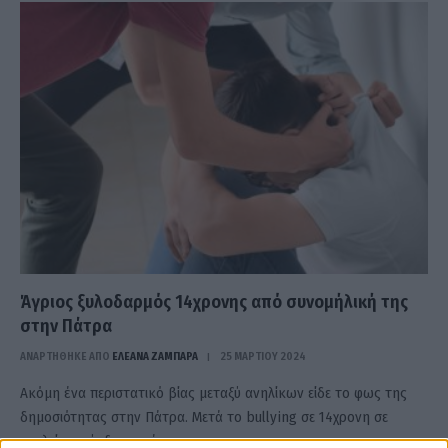
Άγριος ξυλοδαρμός 14χρονης από συνομήλική της
στην Πάτρα
ΑΝΑΡΤΗΘΗΚΕ ΑΠΟ
ΕΛΕΑΝΑ ΖΑΜΠΑΡΑ
25 ΜΑΡΤΊΟΥ 2024
Ακόμη ένα περιστατικό βίας μεταξύ ανηλίκων είδε το φως της
δημοσιότητας στην Πάτρα. Μετά το bullying σε 14χρονη σε
σχολείο, υπήρξε και νέο…