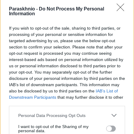
Paraskhnio -
Do Not Process My Personal
Information
If you wish to opt-out of the sale, sharing to third parties, or
processing of your personal or sensitive information for
targeted advertising by us, please use the below opt-out
section to confirm your selection. Please note that after your
opt-out request is processed you may continue seeing
interest-based ads based on personal information utilized by
us or personal information disclosed to third parties prior to
your opt-out. You may separately opt-out of the further
disclosure of your personal information by third parties on the
IAB’s list of downstream participants. This information may
Πατήσια: Άγριο ξύλο στη μέση του δρόμου για ένα
also be disclosed by us to third parties on the
IAB’s List of
Downstream Participants
that may further disclose it to other
φανάρι – Ανάμεσα στους εμπλεκόμενους δύο
third parties.
αστυνομικοί
Please note that this website/app uses one or more Google
ΑΝΑΡΤΗΘΗΚΕ ΑΠΟ
GEORGIOSXT@GMAIL.COM
5 ΜΑΡΤΊΟΥ 2024
Personal Data Processing Opt Outs
services and may gather and store information including but
Ένα άγριο περιστατικό συμπλοκής με πέντε άτομα σημειώθηκε
not limited to your visit or usage behaviour. You may click to
I want to opt-out of the Sharing of my
personal data.
στα Πατήσια. Στο περιστατικό εμπλέκονται και δύο αστυνομικοί
grant or deny consent to Google and its third-party tags to