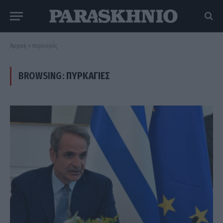
Αρχική
»
πυρκαγιές
BROWSING:
ΠΥΡΚΑΓΙΈΣ