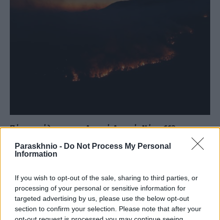
Πύρινη κόλαση στη Δυτική Αττική: Νέο «112» για
εκκένωση προς τα Μέγαρα – Ολονύχτια μάχη σε
Paraskhnio -
Do Not Process My Personal
Ψάθα, Κανδήλι και Άγιο Νεκτάριο (Video)
Information
ΑΝΑΡΤΗΘΗΚΕ ΑΠΟ
DKATSAMADOU
2 ΑΥΓΟΎΣΤΟΥ 2026
If you wish to opt-out of the sale, sharing to third parties, or
Σε εξαιρετικά κρίσιμη κατάσταση παραμένει η μεγάλη πυρκαγιά
processing of your personal or sensitive information for
που κατακαίει για τρίτη συνεχόμενη ημέρα τη Δυτική Αττική και
targeted advertising by us, please use the below opt-out
τη Βοιωτία,…
section to confirm your selection. Please note that after your
opt-out request is processed you may continue seeing