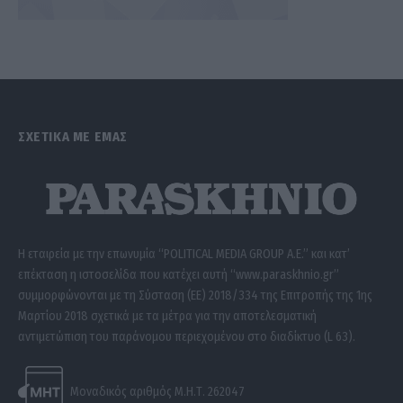
ΣΧΕΤΙΚΑ ΜΕ ΕΜΑΣ
Η εταιρεία με την επωνυμία “POLITICAL MEDIA GROUP A.E.” και κατ’
επέκταση η ιστοσελίδα που κατέχει αυτή “www.paraskhnio.gr”
συμμορφώνονται με τη Σύσταση (ΕΕ) 2018/334 της Επιτροπής της 1ης
Μαρτίου 2018 σχετικά με τα μέτρα για την αποτελεσματική
αντιμετώπιση του παράνομου περιεχομένου στο διαδίκτυο (L 63).
Μοναδικός αριθμός Μ.Η.Τ. 262047