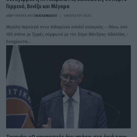
Γερμενό, Βενίζα και Μέγαρα
ΑΝΑΡΤΗΘΗΚΕ ΑΠΟ
DKATSAMADOU
1 ΑΥΓΟΎΣΤΟΥ 2026
Μεγάλη πυρκαγιά στον Κιθαιρώνα απειλεί οικισμούς – Πάνω από
100 σπίτια με ζημιές σύμφωνα με τον δήμο Μάνδρας-Ειδυλλίας –
Ενισχύονται…
Τουρνάς: «Ο μηχανισμός έχει φτάσει στα όριά του»