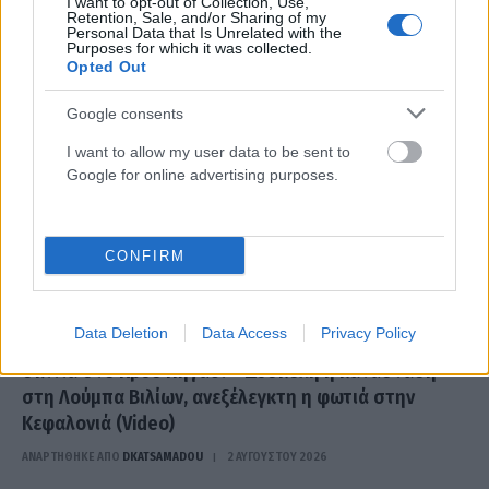
I want to opt-out of Collection, Use,
29 Ιουλίου έως 2 Αυγούστου 2026,…
Retention, Sale, and/or Sharing of my
Personal Data that Is Unrelated with the
Purposes for which it was collected.
Opted Out
Google consents
I want to allow my user data to be sent to
Google for online advertising purposes.
CONFIRM
Data Deletion
Data Access
Privacy Policy
Μάχη με τις φλόγες στη Δυτική Αττική: Κάηκαν
σπίτια στο Κρύο Πηγάδι – Δύσκολη η κατάσταση
στη Λούμπα Βιλίων, ανεξέλεγκτη η φωτιά στην
Κεφαλονιά (Video)
ΑΝΑΡΤΗΘΗΚΕ ΑΠΟ
DKATSAMADOU
2 ΑΥΓΟΎΣΤΟΥ 2026