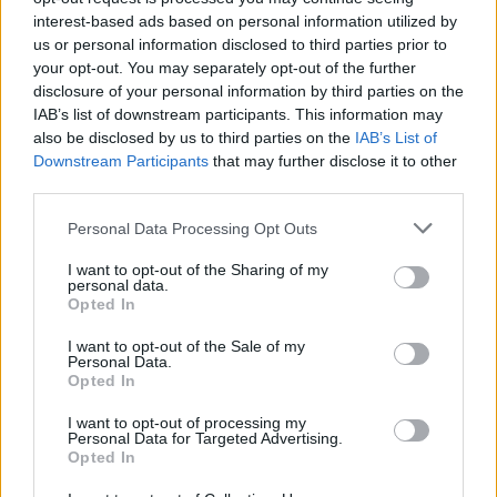
interest-based ads based on personal information utilized by
us or personal information disclosed to third parties prior to
your opt-out. You may separately opt-out of the further
disclosure of your personal information by third parties on the
IAB’s list of downstream participants. This information may
also be disclosed by us to third parties on the
IAB’s List of
Downstream Participants
that may further disclose it to other
third parties.
Please note that this website/app uses one or more Google
Personal Data Processing Opt Outs
services and may gather and store information including but
not limited to your visit or usage behaviour. You may click to
I want to opt-out of the Sharing of my
personal data.
grant or deny consent to Google and its third-party tags to
Opted In
use your data for below specified purposes in below Google
Πυροσβεστική: 33 συλλήψεις για πυρκαγιές μέσα σε
consent section.
πέντε ημέρες – Εξιχνιάστηκαν τα αίτια μεγάλων
I want to opt-out of the Sale of my
Personal Data.
μετώπων (Video)
Opted In
ΑΝΑΡΤΗΘΗΚΕ ΑΠΟ
DKATSAMADOU
2 ΑΥΓΟΎΣΤΟΥ 2026
I want to opt-out of processing my
Personal Data for Targeted Advertising.
Συνολικά 33 συλλήψεις για υποθέσεις πυρκαγιών
Opted In
πραγματοποιήθηκαν από τις αρμόδιες Αρχές στο διάστημα από