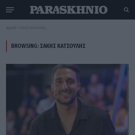
Αρχική
»
Σάκης Κατσούλης
BROWSING:
ΣΆΚΗΣ ΚΑΤΣΟΎΛΗΣ