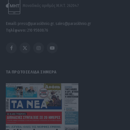
Μοναδικός αριθμός Μ.Η.Τ. 262047
Email:
press@paraskhnio.gr
,
sales@paraskhnio.gr
Τηλέφωνο:
210 9580876
Facebook
X
Instagram
YouTube
(Twitter)
ΤΑ ΠΡΩΤΟΣΕΛΙΔΑ ΣΗΜΕΡΑ