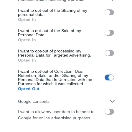
Σάκης Κατσούλης, νικητής του Survivor 4: Ήθελα να
services and may gather and store information including but
ζήσω αυτό το μεγάλο όνειρο!
not limited to your visit or usage behaviour. You may click to
I want to opt-out of the Sharing of my
personal data.
grant or deny consent to Google and its third-party tags to
ΑΝΑΡΤΗΘΗΚΕ ΑΠΟ
CHRISTOSGAN
6 ΙΟΥΛΊΟΥ 2021
Opted In
use your data for below specified purposes in below Google
Ένας ακόμη τελικός Survivor είναι παρελθόν αφού
consent section.
I want to opt-out of the Sale of my
ολοκληρώθηκε το βράδυ της Δευτέρας (5/7). Στο κατάμεστο
Personal Data.
Opted In
Άλσος Γαλατσίου βρέθηκαν πάλι οι…
I want to opt-out of processing my
Personal Data for Targeted Advertising.
Opted In
I want to opt-out of Collection, Use,
Retention, Sale, and/or Sharing of my
Personal Data that Is Unrelated with the
Purposes for which it was collected.
Opted Out
Google consents
I want to allow my user data to be sent to
Google for online advertising purposes.