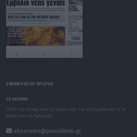
Τα
πρωτοσέλιδα
των
εφημερίδων
ΕΝΗΜΕΡΩΣΟΥ ΠΡΩΤΟΣ
ΣΕ ΑΚΟΥΜΕ
Στείλε την άποψή σου, τη γνώμη σου, την καταγγελία σου, ή αν
θέλεις κάτι να "ψάξουμε".
akouseme@paraskhnio.gr