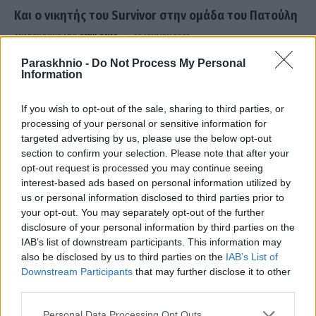
Και ο νικητής του Survivor στην ομάδα του Πατούλη
ΑΝΑΡΤΗΘΗΚΕ ΑΠΟ
GMYLONAS
29 ΙΟΥΛΊΟΥ 2023
Ο Περιφερειάρχης Αττικής και επικεφαλής της παράταξης «Νέα
Paraskhnio -
Do Not Process My Personal
Information
Αρχή για την Αττική» Γ. Πατούλης, ανακοίνωσε τη συμμετοχή του
Σάκη Κατσούλη,…
If you wish to opt-out of the sale, sharing to third parties, or
processing of your personal or sensitive information for
targeted advertising by us, please use the below opt-out
section to confirm your selection. Please note that after your
opt-out request is processed you may continue seeing
interest-based ads based on personal information utilized by
us or personal information disclosed to third parties prior to
your opt-out. You may separately opt-out of the further
disclosure of your personal information by third parties on the
IAB’s list of downstream participants. This information may
also be disclosed by us to third parties on the
IAB’s List of
Downstream Participants
that may further disclose it to other
third parties.
Please note that this website/app uses one or more Google
Personal Data Processing Opt Outs