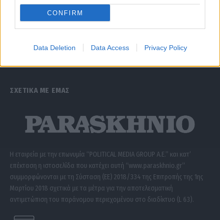
CONFIRM
Data Deletion
Data Access
Privacy Policy
ΣΧΕΤΙΚΑ ΜΕ ΕΜΑΣ
Η εταιρεία με την επωνυμία “POLITICAL MEDIA GROUP A.E.” και κατ’
επέκταση η ιστοσελίδα που κατέχει αυτή “www.paraskhnio.gr”
συμμορφώνονται με τη Σύσταση (ΕΕ) 2018/334 της Επιτροπής της 1ης
Μαρτίου 2018 σχετικά με τα μέτρα για την αποτελεσματική
αντιμετώπιση του παράνομου περιεχομένου στο διαδίκτυο (L 63).