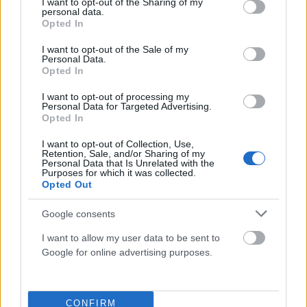
ακατάλληλα – Σε εξέλιξη οι αυτοψίες στις πληγείσες
not limited to your visit or usage behaviour. You may click to
I want to opt-out of the Sharing of my
personal data.
περιοχές
grant or deny consent to Google and its third-party tags to
Opted In
use your data for below specified purposes in below Google
ΑΝΑΡΤΗΘΗΚΕ ΑΠΟ
ΆΛΚΗΣΤΗ ΓΑΤΟΠΟΎΛΟΥ
21 ΜΑΡΤΊΟΥ 2026
consent section.
I want to opt-out of the Sale of my
Personal Data.
Μετά τον σεισμό των 5,5 Ρίχτερ ο οποίος ταρακούνησε την
Opted In
Ήπειρο στις 8 Μαρτίου, έχουν πραγματοποιηθεί συνολικά 350
έλεγχοι σε…
I want to opt-out of processing my
Personal Data for Targeted Advertising.
Opted In
I want to opt-out of Collection, Use,
Retention, Sale, and/or Sharing of my
Personal Data that Is Unrelated with the
Purposes for which it was collected.
Opted Out
Google consents
I want to allow my user data to be sent to
Google for online advertising purposes.
CONFIRM