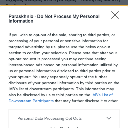
Βουλγαρία
ΑΝΑΡΤΗΘΗΚΕ ΑΠΟ
ΆΛΚΗΣΤΗ ΓΑΤΟΠΟΎΛΟΥ
25 ΜΑΡΤΊΟΥ 2026
Paraskhnio -
Do Not Process My Personal
Information
Ακολούθησε μπαράζ μετασεισμών με τον μεγαλύτερο να φτάνει
τα 3,3 Ρίχτερ
If you wish to opt-out of the sale, sharing to third parties, or
processing of your personal or sensitive information for
targeted advertising by us, please use the below opt-out
section to confirm your selection. Please note that after your
opt-out request is processed you may continue seeing
interest-based ads based on personal information utilized by
us or personal information disclosed to third parties prior to
your opt-out. You may separately opt-out of the further
disclosure of your personal information by third parties on the
IAB’s list of downstream participants. This information may
also be disclosed by us to third parties on the
IAB’s List of
Downstream Participants
that may further disclose it to other
third parties.
Please note that this website/app uses one or more Google
Personal Data Processing Opt Outs
Σεισμός στην ‘Ηπειρο: 74 σπίτια κρίνονται
services and may gather and store information including but