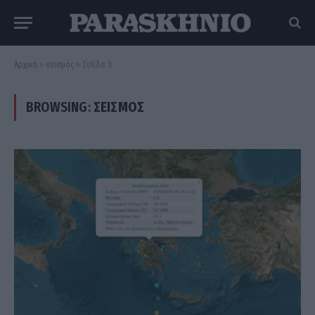
Αρχική
»
σεισμός
»
Σελίδα 3
BROWSING:
ΣΕΙΣΜΌΣ