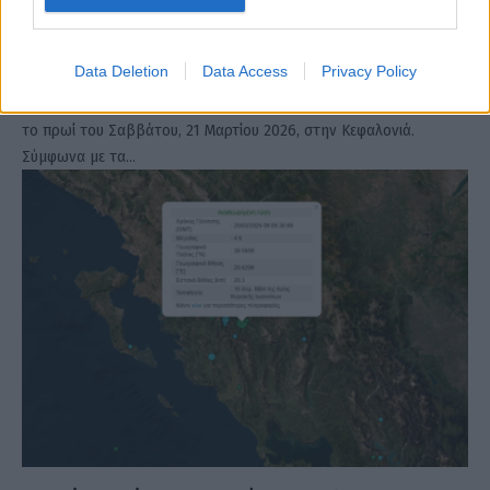
Σεισμική δόνηση 4,1 Ρίχτερ ταρακούνησε την
Κεφαλονιά
ΑΝΑΡΤΗΘΗΚΕ ΑΠΟ
ΣΤΈΛΛΑ ΛΊΤΑΙΝΑ
21 ΜΑΡΤΊΟΥ 2026
Data Deletion
Data Access
Privacy Policy
Σεισμός μεγέθους 4,1 βαθμών της κλίμακας Ρίχτερ σημειώθηκε
το πρωί του Σαββάτου, 21 Μαρτίου 2026, στην Κεφαλονιά.
Σύμφωνα με τα…