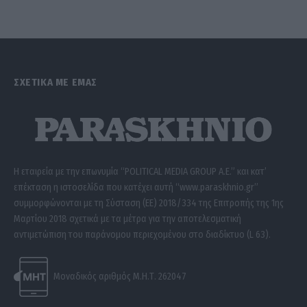
ΣΧΕΤΙΚΑ ΜΕ ΕΜΑΣ
Η εταιρεία με την επωνυμία “POLITICAL MEDIA GROUP A.E.” και κατ’
επέκταση η ιστοσελίδα που κατέχει αυτή “www.paraskhnio.gr”
συμμορφώνονται με τη Σύσταση (ΕΕ) 2018/334 της Επιτροπής της 1ης
Μαρτίου 2018 σχετικά με τα μέτρα για την αποτελεσματική
αντιμετώπιση του παράνομου περιεχομένου στο διαδίκτυο (L 63).
Μοναδικός αριθμός Μ.Η.Τ. 262047