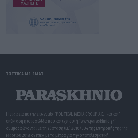
ΣΧΕΤΙΚΑ ΜΕ ΕΜΑΣ
Η εταιρεία με την επωνυμία “POLITICAL MEDIA GROUP A.E.” και κατ’
επέκταση η ιστοσελίδα που κατέχει αυτή “www.paraskhnio.gr”
συμμορφώνονται με τη Σύσταση (ΕΕ) 2018/334 της Επιτροπής της 1ης
Μαρτίου 2018 σχετικά με τα μέτρα για την αποτελεσματική