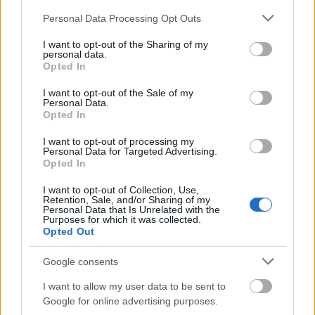
Νέα κίνητρα Γεωργιάδη σε γιατρούς ώστε να
Please note that this website/app uses one or more Google
καλύψουν υγειονομικά άγονες περιοχές
Personal Data Processing Opt Outs
services and may gather and store information including but
ΑΝΑΡΤΗΘΗΚΕ ΑΠΟ
ΕΛΕΑΝΑ ΖΑΜΠΑΡΑ
3 ΙΟΥΛΊΟΥ 2024
not limited to your visit or usage behaviour. You may click to
I want to opt-out of the Sharing of my
personal data.
grant or deny consent to Google and its third-party tags to
Ήδη είναι έτοιμες προς υπογραφή σήμερα δύο κυβερνητικές
Opted In
use your data for below specified purposes in below Google
αποφάσεις (ΚΥΑ)
consent section.
I want to opt-out of the Sale of my
Personal Data.
Opted In
I want to opt-out of processing my
Personal Data for Targeted Advertising.
Opted In
I want to opt-out of Collection, Use,
Retention, Sale, and/or Sharing of my
Personal Data that Is Unrelated with the
Purposes for which it was collected.
Opted Out
Google consents
I want to allow my user data to be sent to
Στην αντεπίθεση ο Άδωνις! Μηνύση και αγωγή κατά
Google for online advertising purposes.