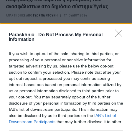
ανασφάλιστων στο δημόσιο σύστημα Υγείας
ΑΝΑΡΤΗΘΗΚΕ ΑΠΟ
ΓΕΩΡΓΊΑ ΝΤΟΎΝΗ
17 ΙΟΥΛΊΟΥ 2024
Ο υπουργός Υγείας, Άδωνις Γεωργιάδης, διαβεβαίωσε πως δεν
κλείνει αλλά ούτε πρόκειται και να κλείσει την πρόσβαση των
Paraskhnio -
Do Not Process My Personal
Information
ανασφάλιστων πολιτών…
If you wish to opt-out of the sale, sharing to third parties, or
processing of your personal or sensitive information for
targeted advertising by us, please use the below opt-out
section to confirm your selection. Please note that after your
opt-out request is processed you may continue seeing
interest-based ads based on personal information utilized by
us or personal information disclosed to third parties prior to
your opt-out. You may separately opt-out of the further
disclosure of your personal information by third parties on the
IAB’s list of downstream participants. This information may
also be disclosed by us to third parties on the
IAB’s List of
Downstream Participants
that may further disclose it to other
third parties.