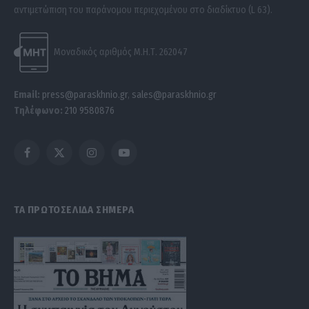
αντιμετώπιση του παράνομου περιεχομένου στο διαδίκτυο (L 63).
Μοναδικός αριθμός Μ.Η.Τ. 262047
Email:
press@paraskhnio.gr
,
sales@paraskhnio.gr
Τηλέφωνο:
210 9580876
Facebook
X
Instagram
YouTube
(Twitter)
ΤΑ ΠΡΩΤΟΣΕΛΙΔΑ ΣΗΜΕΡΑ