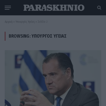
Αρχική
»
Υπουργός Υγείας
»
Σελίδα 2
BROWSING:
ΥΠΟΥΡΓΌΣ ΥΓΕΊΑΣ