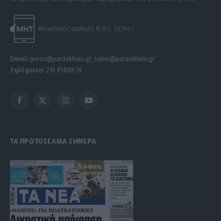
Μοναδικός αριθμός Μ.Η.Τ. 262047
Email:
press@paraskhnio.gr
,
sales@paraskhnio.gr
Τηλέφωνο:
210 9580876
Facebook
X
Instagram
YouTube
(Twitter)
ΤΑ ΠΡΩΤΟΣΕΛΙΔΑ ΣΗΜΕΡΑ