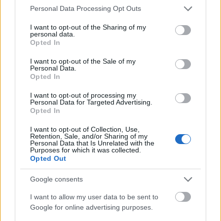
Please note that this website/app uses one or more Google
Personal Data Processing Opt Outs
services and may gather and store information including but
not limited to your visit or usage behaviour. You may click to
I want to opt-out of the Sharing of my
personal data.
grant or deny consent to Google and its third-party tags to
Opted In
use your data for below specified purposes in below Google
consent section.
I want to opt-out of the Sale of my
Personal Data.
Opted In
ΠΟΛΙΤΙΚΉ
I want to opt-out of processing my
Personal Data for Targeted Advertising.
Μπελέρης προς Κομισιόν: Πρόταση για νέο Ευρωπαϊκό
Opted In
Ταμείο Αντιμετώπισης Φυσικών Καταστροφών
I want to opt-out of Collection, Use,
ΑΝΑΡΤΗΘΗΚΕ ΑΠΟ
DKATSAMADOU
5 ΑΥΓΟΎΣΤΟΥ 2026
Retention, Sale, and/or Sharing of my
Personal Data that Is Unrelated with the
Purposes for which it was collected.
Opted Out
Google consents
I want to allow my user data to be sent to
Google for online advertising purposes.