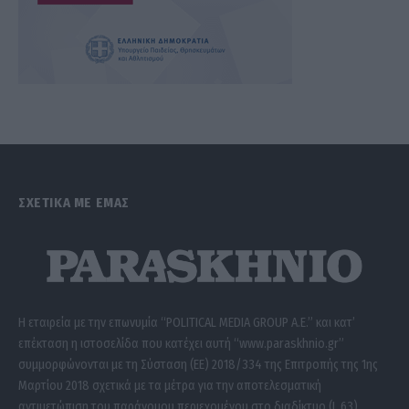
ΣΧΕΤΙΚΑ ΜΕ ΕΜΑΣ
Η εταιρεία με την επωνυμία “POLITICAL MEDIA GROUP A.E.” και κατ’
επέκταση η ιστοσελίδα που κατέχει αυτή “www.paraskhnio.gr”
συμμορφώνονται με τη Σύσταση (ΕΕ) 2018/334 της Επιτροπής της 1ης
Μαρτίου 2018 σχετικά με τα μέτρα για την αποτελεσματική
αντιμετώπιση του παράνομου περιεχομένου στο διαδίκτυο (L 63).