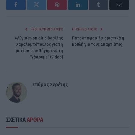
Facebook
Twitter
Pinterest
LinkedIn
Tumblr
Email
ΠΡΟΗΓΟΎΜΕΝΟ ΆΡΘΡΟ
ΕΠΌΜΕΝΟ ΆΡΘΡΟ
«Λύγισε» on air ο Βασίλης
Πότε αποφασίζει οριστικά η
Χαραλαμπόπουλος για τη
Βουλή για τους Σπαρτιάτες
μητέρα του: Πήγαμε να τη
“χάσουμε” (video)
Σπύρος Σερέτης
ΣΧΕΤΙΚΑ
ΑΡΘΡΑ