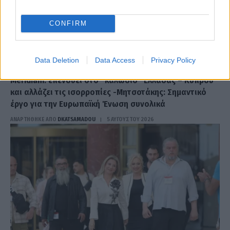
CONFIRM
Data Deletion
Data Access
Privacy Policy
ΟΙΚΟΝΟΜΊΑ
Meridiam: επενδύει στο “καλώδιο” Ελλάδας – Κύπρου
και αλλάζει τις ισορροπίες -Μητσοτάκης: Σημαντικό
έργο για την Ευρωπαϊκή Ένωση συνολικά
ΑΝΑΡΤΗΘΗΚΕ ΑΠΟ
DKATSAMADOU
5 ΑΥΓΟΎΣΤΟΥ 2026