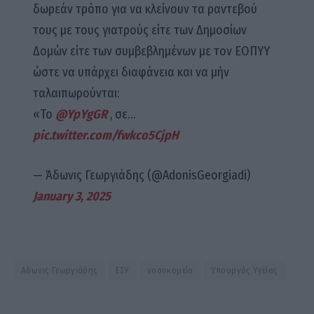
δωρεάν τρόπο για να κλείνουν τα ραντεβού
τους με τους γιατρούς είτε των Δημοσίων
Δομών είτε των συμβεβλημένων με τον ΕΟΠΥΥ
ώστε να υπάρχει διαφάνεια και να μήν
ταλαιπωρούνται:
«Το
@YpYgGR
, σε…
pic.twitter.com/fwkco5CjpH
— Άδωνις Γεωργιάδης (@AdonisGeorgiadi)
January 3, 2025
Αδωνις Γεωργιάδης
ΕΣΥ
νοσοκομεία
Υπουργός Υγείας