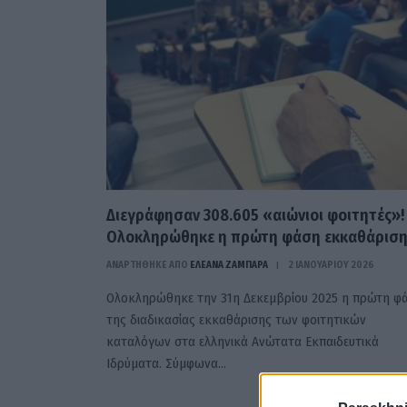
Διεγράφησαν 308.605 «αιώνιοι φοιτητές»!
Ολοκληρώθηκε η πρώτη φάση εκκαθάριση
ΑΝΑΡΤΗΘΗΚΕ ΑΠΟ
ΕΛΕΑΝΑ ΖΑΜΠΑΡΑ
2 ΙΑΝΟΥΑΡΊΟΥ 2026
Ολοκληρώθηκε την 31η Δεκεμβρίου 2025 η πρώτη φ
της διαδικασίας εκκαθάρισης των φοιτητικών
καταλόγων στα ελληνικά Ανώτατα Εκπαιδευτικά
Ιδρύματα. Σύμφωνα…