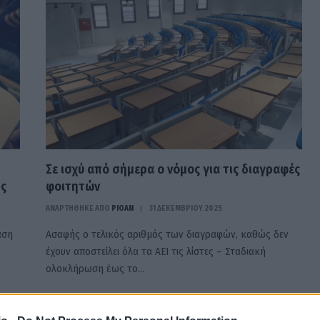
Σε ισχύ από σήμερα ο νόμος για τις διαγραφές
ς
φοιτητών
ΑΝΑΡΤΗΘΗΚΕ ΑΠΟ
PIOAN
31 ΔΕΚΕΜΒΡΊΟΥ 2025
άση
Ασαφής ο τελικός αριθμός των διαγραφών, καθώς δεν
έχουν αποστείλει όλα τα ΑΕΙ τις λίστες – Σταδιακή
ολοκλήρωση έως το…