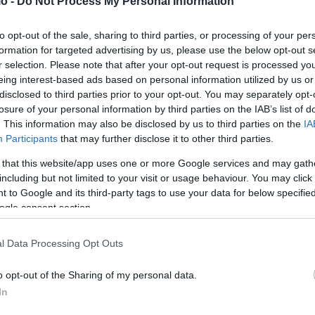
o -
Do Not Process My Personal Information
to opt-out of the sale, sharing to third parties, or processing of your per
formation for targeted advertising by us, please use the below opt-out s
r selection. Please note that after your opt-out request is processed y
eing interest-based ads based on personal information utilized by us or
disclosed to third parties prior to your opt-out. You may separately opt-
losure of your personal information by third parties on the IAB’s list of
. This information may also be disclosed by us to third parties on the
IA
Participants
that may further disclose it to other third parties.
 that this website/app uses one or more Google services and may gath
including but not limited to your visit or usage behaviour. You may click 
ν
Φοιτητές του Γεωπονικού έκλεισαν την Ιερά
 to Google and its third-party tags to use your data for below specifi
Οδό σε ένδειξη αλληλεγγύης στους αγρότες
ogle consent section.
(video)
l Data Processing Opt Outs
ΑΝΑΡΤΗΘΗΚΕ ΑΠΟ
ΕΛΕΑΝΑ ΖΑΜΠΑΡΑ
11 ΔΕΚΕΜΒΡΊΟΥ 2025
ως
Την συμπαράσταση τους στους αγρότες έδειξαν φοιτητές
o opt-out of the Sharing of my personal data.
του Γεωπονικού, οι οποίοι απέκλεισαν συμβολικά την Ιερά
In
Οδό, έξω από τη σχολή τους.…