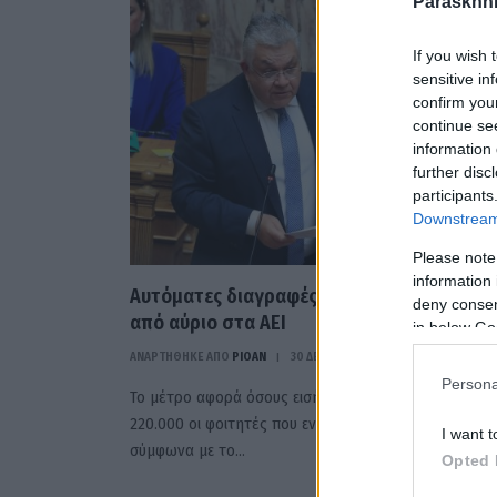
Paraskhni
If you wish 
sensitive in
confirm you
continue se
information 
further disc
participants
Downstream 
Please note
information 
Αυτόματες διαγραφές ανενεργών φοιτητώ
deny consent
από αύριο στα ΑΕΙ
in below Go
ΑΝΑΡΤΗΘΗΚΕ ΑΠΟ
PIOAN
30 ΔΕΚΕΜΒΡΊΟΥ 2025
Persona
Το μέτρο αφορά όσους εισήχθησαν πριν το 2017 – Έ
220.000 οι φοιτητές που ενδέχεται να διαγραφούν,
I want t
σύμφωνα με το…
Opted 