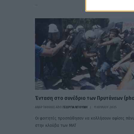
…
Ένταση στο συνέδριο των Πρυτάνεων (pho
ΑΝΑΡΤΗΘΗΚΕ ΑΠΟ
ΓΕΩΡΓΊΑ ΝΤΟΎΝΗ
11 ΙΟΥΛΊΟΥ 2025
Οι φοιτητές προσπάθησαν να κολλήσουν αφίσες πάν
στην κλούβα των ΜΑΤ