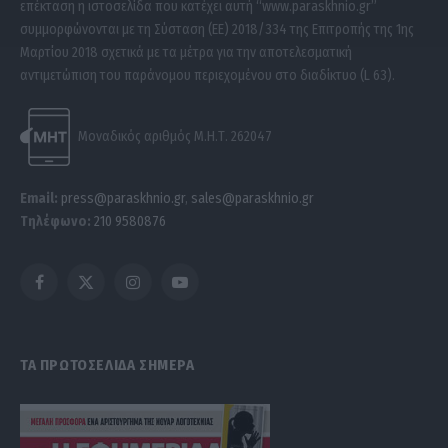
επέκταση η ιστοσελίδα που κατέχει αυτή “www.paraskhnio.gr”
συμμορφώνονται με τη Σύσταση (ΕΕ) 2018/334 της Επιτροπής της 1ης
Μαρτίου 2018 σχετικά με τα μέτρα για την αποτελεσματική
αντιμετώπιση του παράνομου περιεχομένου στο διαδίκτυο (L 63).
Μοναδικός αριθμός Μ.Η.Τ. 262047
Email:
press@paraskhnio.gr
,
sales@paraskhnio.gr
Τηλέφωνο:
210 9580876
Facebook
X
Instagram
YouTube
(Twitter)
ΤΑ ΠΡΩΤΟΣΕΛΙΔΑ ΣΗΜΕΡΑ