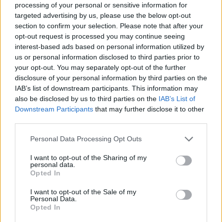
processing of your personal or sensitive information for
targeted advertising by us, please use the below opt-out
section to confirm your selection. Please note that after your
opt-out request is processed you may continue seeing
interest-based ads based on personal information utilized by
us or personal information disclosed to third parties prior to
Συναγερμός στην πυροσβεστική! Φωτιά σε σπίτι
your opt-out. You may separately opt-out of the further
στη Φρεαττύδα
disclosure of your personal information by third parties on the
ΑΝΑΡΤΗΘΗΚΕ ΑΠΟ
CHRISTOSGAN
9 ΙΟΥΛΊΟΥ 2021
IAB’s list of downstream participants. This information may
also be disclosed by us to third parties on the
IAB’s List of
Συναγερμός σήμανε λίγο πριν τις 13:00 το μεσημέρι στην
Downstream Participants
that may further disclose it to other
πυροσβεστική όταν ξέσπασε φωτιά σε ισόγειο διαμέρισμα στη
third parties.
Φρεαττύδα. Το διαμέρισμα…
Please note that this website/app uses one or more Google
Personal Data Processing Opt Outs
services and may gather and store information including but
not limited to your visit or usage behaviour. You may click to
I want to opt-out of the Sharing of my
personal data.
grant or deny consent to Google and its third-party tags to
Opted In
use your data for below specified purposes in below Google
consent section.
I want to opt-out of the Sale of my
Personal Data.
Opted In