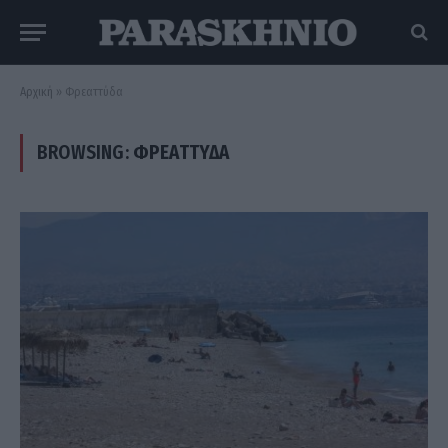
Αρχική
»
Φρεαττύδα
BROWSING:
ΦΡΕΑΤΤΎΔΑ