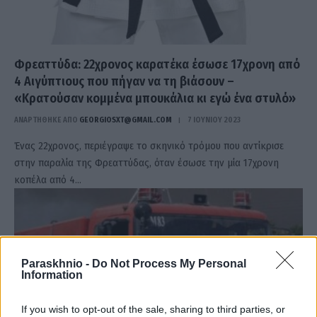
Φρεαττύδα: 22χρονος καρατέκα έσωσε 17χρονη από
4 Αιγύπτιους που πήγαν να τη βιάσουν –
«Κρατούσαν κομμένα μπουκάλια κι εγώ ένα στυλό»
ΑΝΑΡΤΗΘΗΚΕ ΑΠΟ
GEORGIOSXT@GMAIL.COM
7 ΙΟΥΝΊΟΥ 2023
Ένας 22χρονος, περιέγραψε το σκηνικό τρόμου που αντίκρισε
στην παραλία της Φρεαττύδας, όταν έσωσε την μία 17χρονη
κοπέλα από 4…
Paraskhnio -
Do Not Process My Personal
Information
If you wish to opt-out of the sale, sharing to third parties, or