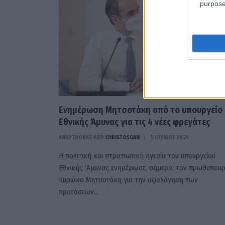
purpose
Ενημέρωση Μητσοτάκη από το υπουργείο
Εθνικής Άμυνας για τις 4 νέες φρεγάτες
ΑΝΑΡΤΗΘΗΚΕ ΑΠΟ
CHRISTOSGAN
5 ΙΟΥΝΊΟΥ 2021
Η πολιτική και στρατιωτική ηγεσία του υπουργείου
Εθνικής ‘Αμυνας ενημέρωσε, σήμερα, τον πρωθυπου
Κυριάκο Μητσοτάκη για την αξιολόγηση των
προτάσεων…