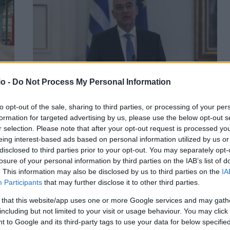
o -
Do Not Process My Personal Information
to opt-out of the sale, sharing to third parties, or processing of your per
Δένδιας: Με τις Belharra η Ελλάδα καθίσταται
formation for targeted advertising by us, please use the below opt-out s
r selection. Please note that after your opt-out request is processed y
πανίσχυρη στις θάλασσες
eing interest-based ads based on personal information utilized by us or
ΑΝΑΡΤΗΘΗΚΕ ΑΠΟ
ΕΛΕΑΝΑ ΖΑΜΠΑΡΑ
13 ΦΕΒΡΟΥΑΡΊΟΥ 2022
disclosed to third parties prior to your opt-out. You may separately opt-
losure of your personal information by third parties on the IAB’s list of
Μοντέλο της φρεγάτας Belharra δώρισαν η πρεσβεία της
. This information may also be disclosed by us to third parties on the
IA
Γαλλίας στην Ελλάδα και ο όμιλος Naval Group στον
Participants
that may further disclose it to other third parties.
υπουργό Εξωτερικών Νίκο…
 that this website/app uses one or more Google services and may gath
including but not limited to your visit or usage behaviour. You may click 
 to Google and its third-party tags to use your data for below specifi
Νέος “πονοκέφαλος” για την Τουρκία: