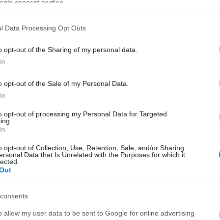
ogle consent section.
Συζήτηση Ελλάδας – Ολλανδίας για το
ενδεχόμενο απόκτησης φραγατών τύπου Μ
l Data Processing Opt Outs
και 6 ναρκοθηρευτικών
o opt-out of the Sharing of my personal data.
ΑΝΑΡΤΗΘΗΚΕ ΑΠΟ
ΕΛΕΑΝΑ ΖΑΜΠΑΡΑ
29 ΟΚΤΩΒΡΊΟΥ 2021
In
Όπως ανακοινώθηκε από τη ΓΔΑΕΕ, ο γενικός διευθυντής
της Γενικής Διεύθυνσης Αμυντικών Εξοπλισμών και
o opt-out of the Sale of my Personal Data.
Επενδύσεων (ΓΔΑΕΕ) αντιναύαρχος (εα) Αριστείδης
In
Αλεξόπουλος…
to opt-out of processing my Personal Data for Targeted
τες
ing.
In
o opt-out of Collection, Use, Retention, Sale, and/or Sharing
ersonal Data that Is Unrelated with the Purposes for which it
lected.
Out
consents
o allow my user data to be sent to Google for online advertising