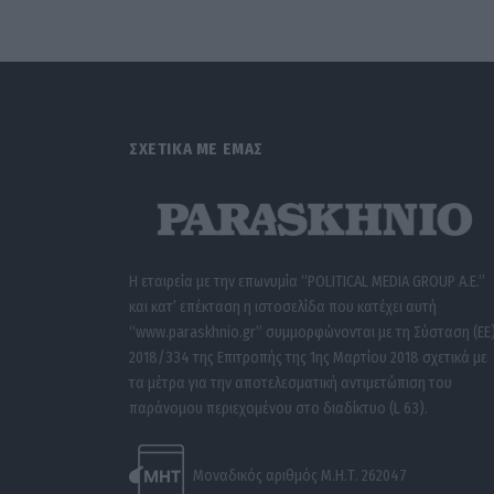
ΣΧΕΤΙΚΑ ΜΕ ΕΜΑΣ
Η εταιρεία με την επωνυμία “POLITICAL MEDIA GROUP A.E.”
και κατ’ επέκταση η ιστοσελίδα που κατέχει αυτή
“www.paraskhnio.gr” συμμορφώνονται με τη Σύσταση (ΕΕ
2018/334 της Επιτροπής της 1ης Μαρτίου 2018 σχετικά με
τα μέτρα για την αποτελεσματική αντιμετώπιση του
παράνομου περιεχομένου στο διαδίκτυο (L 63).
Μοναδικός αριθμός Μ.Η.Τ. 262047