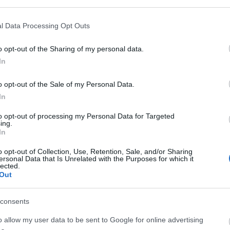
l Data Processing Opt Outs
o opt-out of the Sharing of my personal data.
In
o opt-out of the Sale of my Personal Data.
In
Αγνώριστη! Δείτε πως είναι σήμερα η
to opt-out of processing my Personal Data for Targeted
Αφροδίτη από το «Άκρως Οικογενειακόν»
ing.
(video)
In
ΑΝΑΡΤΗΘΗΚΕ ΑΠΟ
ΕΛΕΑΝΑ ΖΑΜΠΑΡΑ
14 ΙΑΝΟΥΑΡΊΟΥ 2025
o opt-out of Collection, Use, Retention, Sale, and/or Sharing
ersonal Data that Is Unrelated with the Purposes for which it
Η Αφροδίτη από το «Άκρως Οικογενειακόν» μεγάλωσε
lected.
Out
 της
και πλέον δεν είναι το κορίτσι του Γυμνασίου που όλοι
γνωρίσαμε μέσα από…
consents
o allow my user data to be sent to Google for online advertising