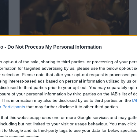
o -
Do Not Process My Personal Information
του
Love, luck & fresh starts: Τα 3 ζώδια που
ευνοεί περισσότερο η Αφροδίτη στην
to opt-out of the sale, sharing to third parties, or processing of your per
Παρθένο
formation for targeted advertising by us, please use the below opt-out s
r selection. Please note that after your opt-out request is processed y
ΑΝΑΡΤΗΘΗΚΕ ΑΠΟ
ΣΤΈΛΛΑ ΛΊΤΑΙΝΑ
9 ΙΟΥΛΊΟΥ 2026
eing interest-based ads based on personal information utilized by us or
disclosed to third parties prior to your opt-out. You may separately opt-
αν
Η νέα αστρολογική διέλευση φέρνει επανασυνδέσεις,
losure of your personal information by third parties on the IAB’s list of
σμο
ερωτικές εξελίξεις και γνωριμίες που μπορεί να αλλάξουν
. This information may also be disclosed by us to third parties on the
IA
τα δεδομένα για Ταύρους, Καρκίνους και…
Participants
that may further disclose it to other third parties.
 that this website/app uses one or more Google services and may gath
including but not limited to your visit or usage behaviour. You may click 
 to Google and its third-party tags to use your data for below specifi
ogle consent section.