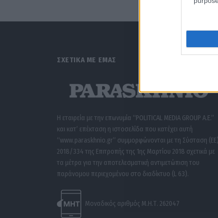
purpose
ΣΧΕΤΙΚΑ ΜΕ ΕΜΑΣ
Η εταιρεία με την επωνυμία “POLITICAL MEDIA GROUP A.E.”
και κατ’ επέκταση η ιστοσελίδα που κατέχει αυτή
“www.paraskhnio.gr” συμμορφώνονται με τη Σύσταση (ΕΕ
2018/334 της Επιτροπής της 1ης Μαρτίου 2018 σχετικά με
τα μέτρα για την αποτελεσματική αντιμετώπιση του
παράνομου περιεχομένου στο διαδίκτυο (L 63).
Μοναδικός αριθμός Μ.Η.Τ. 262047