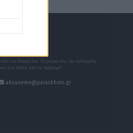
ΕΝΗΜΕΡΩΣΟΥ ΠΡΩΤΟΣ
ΣΕ ΑΚΟΥΜΕ
Στείλε την άποψή σου, τη γνώμη σου, την καταγγελία
σου, ή αν θέλεις κάτι να "ψάξουμε".
akouseme@paraskhnio.gr