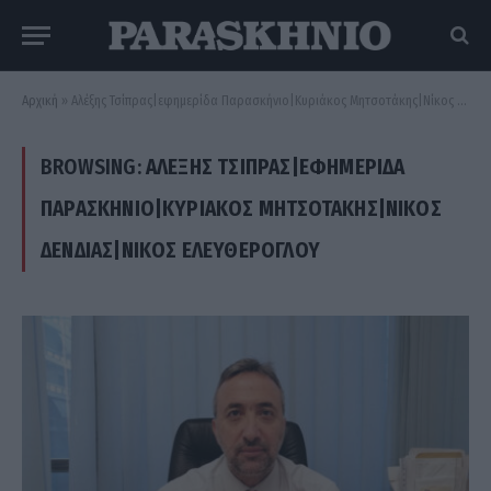
Αρχική
»
Αλέξης Τσίπρας|εφημερίδα Παρασκήνιο|Κυριάκος Μητσοτάκης|Νίκος Δένδιας|Νίκος Ελευθερόγλου
BROWSING:
ΑΛΈΞΗΣ ΤΣΊΠΡΑΣ|ΕΦΗΜΕΡΊΔΑ
ΠΑΡΑΣΚΉΝΙΟ|ΚΥΡΙΆΚΟΣ ΜΗΤΣΟΤΆΚΗΣ|ΝΊΚΟΣ
ΔΈΝΔΙΑΣ|ΝΊΚΟΣ ΕΛΕΥΘΕΡΌΓΛΟΥ