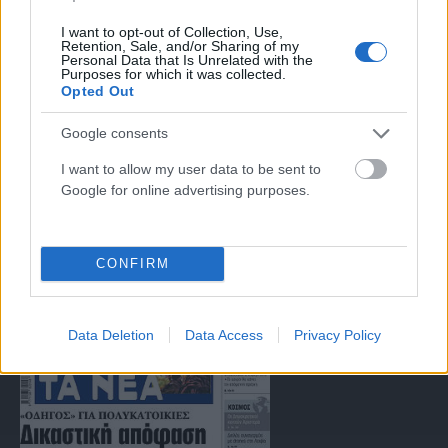
I want to opt-out of Collection, Use,
Retention, Sale, and/or Sharing of my
Μοναδικός αριθμός Μ.Η.Τ. 262047
Personal Data that Is Unrelated with the
Purposes for which it was collected.
Opted Out
Email:
press@paraskhnio.gr
,
sales@paraskhnio.gr
Τηλέφωνο:
210 9580876
Google consents
I want to allow my user data to be sent to
Google for online advertising purposes.
Facebook
X
Instagram
YouTube
(Twitter)
CONFIRM
ΤΑ ΠΡΩΤΟΣΕΛΙΔΑ ΣΗΜΕΡΑ
Data Deletion
Data Access
Privacy Policy