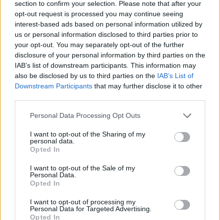
section to confirm your selection. Please note that after your
opt-out request is processed you may continue seeing
interest-based ads based on personal information utilized by
us or personal information disclosed to third parties prior to
your opt-out. You may separately opt-out of the further
disclosure of your personal information by third parties on the
IAB’s list of downstream participants. This information may
also be disclosed by us to third parties on the
IAB’s List of
Downstream Participants
that may further disclose it to other
third parties.
ΣΧΕΤΙΚΑ ΜΕ ΕΜΑΣ
Please note that this website/app uses one or more Google
Personal Data Processing Opt Outs
services and may gather and store information including but
not limited to your visit or usage behaviour. You may click to
I want to opt-out of the Sharing of my
personal data.
grant or deny consent to Google and its third-party tags to
Opted In
use your data for below specified purposes in below Google
consent section.
Η εταιρεία με την επωνυμία “POLITICAL MEDIA GROUP A.E.” και κατ’
I want to opt-out of the Sale of my
Personal Data.
επέκταση η ιστοσελίδα που κατέχει αυτή “www.paraskhnio.gr”
Opted In
συμμορφώνονται με τη Σύσταση (ΕΕ) 2018/334 της Επιτροπής της 1ης
Μαρτίου 2018 σχετικά με τα μέτρα για την αποτελεσματική
I want to opt-out of processing my
Personal Data for Targeted Advertising.
αντιμετώπιση του παράνομου περιεχομένου στο διαδίκτυο (L 63).
Opted In