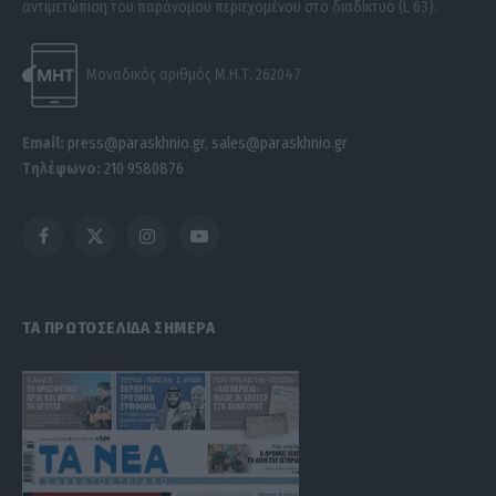
αντιμετώπιση του παράνομου περιεχομένου στο διαδίκτυο (L 63).
Μοναδικός αριθμός Μ.Η.Τ. 262047
Email:
press@paraskhnio.gr
,
sales@paraskhnio.gr
Τηλέφωνο:
210 9580876
Facebook
X
Instagram
YouTube
(Twitter)
ΤΑ ΠΡΩΤΟΣΕΛΙΔΑ ΣΗΜΕΡΑ