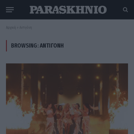
Αρχική
»
Αντιγόνη
BROWSING:
ΑΝΤΙΓΌΝΗ