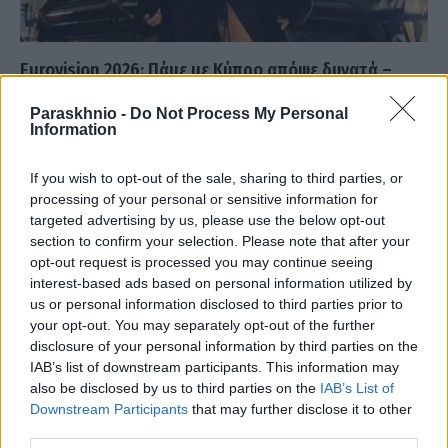
Eurovision 2026: Πάμε με Κύπρο απόψε δυνατά –
Στον Β’ Ημιτελικό η Αντιγόνη με το «Jalla» (Video)
Paraskhnio -
Do Not Process My Personal
ΑΝΑΡΤΗΘΗΚΕ ΑΠΟ
DKATSAMADOU
14 ΜΑΪ́ΟΥ 2026
Information
Τη μάχη της για τον τελικό του διαγωνισμού το Σάββατο δίνει
If you wish to opt-out of the sale, sharing to third parties, or
απόψε η νεαρή τραγουδίστρια, σε απ’ ευθείας μετάδοση απο…
processing of your personal or sensitive information for
targeted advertising by us, please use the below opt-out
section to confirm your selection. Please note that after your
opt-out request is processed you may continue seeing
interest-based ads based on personal information utilized by
us or personal information disclosed to third parties prior to
your opt-out. You may separately opt-out of the further
disclosure of your personal information by third parties on the
IAB’s list of downstream participants. This information may
also be disclosed by us to third parties on the
IAB’s List of
Downstream Participants
that may further disclose it to other
third parties.