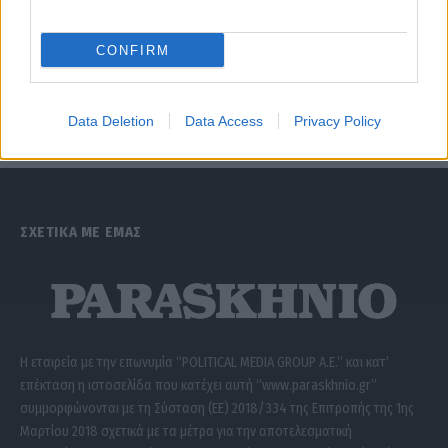
CONFIRM
Data Deletion
Data Access
Privacy Policy
ΣΧΕΤΙΚΑ ΜΕ ΕΜΑΣ
Η εταιρεία με την επωνυμία “POLITICAL MEDIA GROUP A.E.” και κατ’
επέκταση η ιστοσελίδα που κατέχει αυτή “www.paraskhnio.gr”
συμμορφώνονται με τη Σύσταση (ΕΕ) 2018/334 της Επιτροπής της 1ης
Μαρτίου 2018 σχετικά με τα μέτρα για την αποτελεσματική