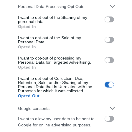
Please note that this website/app uses one or more Google
Personal Data Processing Opt Outs
services and may gather and store information including but
Στους Δελφούς για την «Αντιγόνη» ο Αλέξης Τσίπρας
not limited to your visit or usage behaviour. You may click to
I want to opt-out of the Sharing of my
με την Μπέτυ Μπαζιάνα
personal data.
grant or deny consent to Google and its third-party tags to
Opted In
use your data for below specified purposes in below Google
ΑΝΑΡΤΗΘΗΚΕ ΑΠΟ
GUEST USER
16 ΙΟΥΛΊΟΥ 2022
consent section.
I want to opt-out of the Sale of my
Την πολυαναμενόμενη «Αντιγόνη» του Σοφοκλή, σε σκηνοθεσία
Personal Data.
Opted In
του καταξιωμένου σκηνοθέτη Cezaris Graužinis,
παρακολούθησαν χθες βράδυ στο θέατρο των Δελφών, ο…
I want to opt-out of processing my
Personal Data for Targeted Advertising.
Opted In
I want to opt-out of Collection, Use,
Retention, Sale, and/or Sharing of my
Personal Data that Is Unrelated with the
Purposes for which it was collected.
Opted Out
Google consents
I want to allow my user data to be sent to
Google for online advertising purposes.