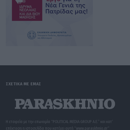
ΣΧΕΤΙΚΑ ΜΕ ΕΜΑΣ
Η εταιρεία με την επωνυμία “POLITICAL MEDIA GROUP A.E.” και κατ’
επέκταση η ιστοσελίδα που κατέχει αυτή “www.paraskhnio.gr”