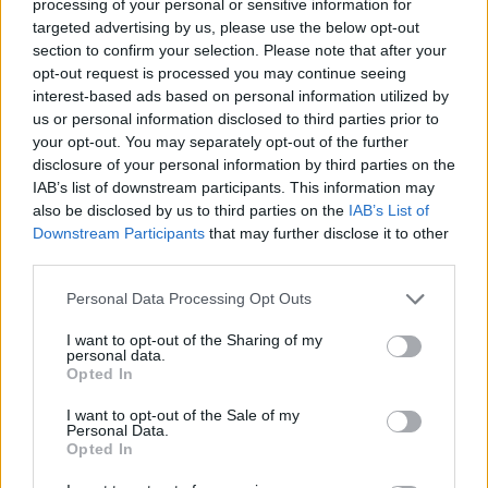
processing of your personal or sensitive information for
targeted advertising by us, please use the below opt-out
section to confirm your selection. Please note that after your
opt-out request is processed you may continue seeing
interest-based ads based on personal information utilized by
Συμμαχία αλά Γαλλία θέλουν στον ΣΥΡΙΖΑ
us or personal information disclosed to third parties prior to
your opt-out. You may separately opt-out of the further
ΑΝΑΡΤΗΘΗΚΕ ΑΠΟ
MV
7 ΙΟΥΛΊΟΥ 2024
disclosure of your personal information by third parties on the
Μήνυμα για τις γαλλικές εκλογές με σαφείς παραλληλισμούς για
IAB’s list of downstream participants. This information may
την ανάγκη κοινής πορείας της ελληνικής αριστεράς
also be disclosed by us to third parties on the
IAB’s List of
Downstream Participants
that may further disclose it to other
third parties.
Please note that this website/app uses one or more Google
Personal Data Processing Opt Outs
services and may gather and store information including but
not limited to your visit or usage behaviour. You may click to
I want to opt-out of the Sharing of my
personal data.
grant or deny consent to Google and its third-party tags to
Opted In
use your data for below specified purposes in below Google
consent section.
I want to opt-out of the Sale of my
Personal Data.
Opted In