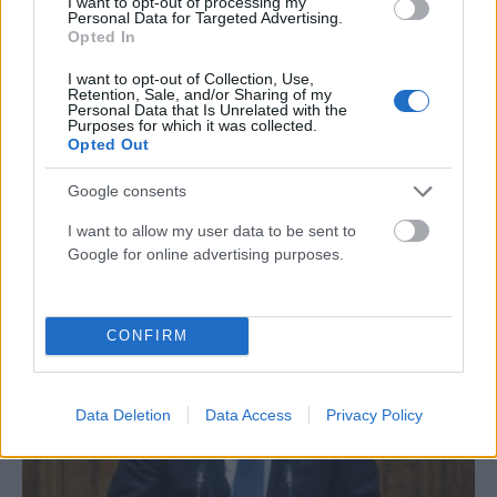
I want to opt-out of processing my
Personal Data for Targeted Advertising.
Opted In
Βασιλειάδης: Η επόμενη μέρα να μας βρει πιο
I want to opt-out of Collection, Use,
δυνατούς για τη μεγάλη αλλαγή που έχει ανάγκη ο
Retention, Sale, and/or Sharing of my
Personal Data that Is Unrelated with the
τόπος
Purposes for which it was collected.
Opted Out
ΑΝΑΡΤΗΘΗΚΕ ΑΠΟ
ΕΛΕΑΝΑ ΖΑΜΠΑΡΑ
2 ΣΕΠΤΕΜΒΡΊΟΥ 2023
«Το σημερινό μας συνέδριο διεξάγεται σε μια ιστορική στιγμή για
Google consents
την Αριστερά, το κόμμα, την κοινωνία», ανέφερε ο αναπληρωτής
I want to allow my user data to be sent to
γραμματέας…
Google for online advertising purposes.
CONFIRM
Data Deletion
Data Access
Privacy Policy