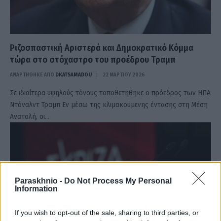
Ριζοσπαστική Αριστερά και Δημοκρατικό Κόμμα
τώρα στο στόχαστρο του προέδρου Τραμπ
ΑΝΑΡΤΗΘΗΚΕ ΑΠΟ
DKATSAMADOU
22 ΜΑΡΤΊΟΥ 2026
Σε ιδιαίτερα υψηλούς τόνους τοποθετήθηκε ο πρόεδρος των ΗΠΑ
Ντόναλντ Τραμπ Εν μέσω της κλιμακούμενης έντασης στη Μέση
Ανατολή, οι…
Paraskhnio -
Do Not Process My Personal
Information
If you wish to opt-out of the sale, sharing to third parties, or