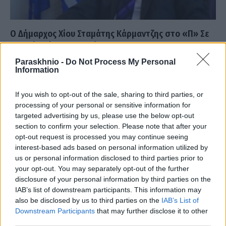
Ο Δήμαρχος Χίου Σταμάτης Κάρμαντζης στο «Π» Σε
τροχιά ανάπτυξης η Χίος
Paraskhnio -
Do Not Process My Personal
ΑΝΑΡΤΗΘΗΚΕ ΑΠΟ
GMYLONAS
22 ΝΟΕΜΒΡΊΟΥ 2021
Information
«Θα διεκδικήσουμε και την επόμενη θητεία στον δήμο,
προκειμένου να ολοκληρώσουμε το όραμά μας», ξεκαθαρίζει,
If you wish to opt-out of the sale, sharing to third parties, or
μιλώντας στο «Π», ο δήμαρχος…
processing of your personal or sensitive information for
targeted advertising by us, please use the below opt-out
section to confirm your selection. Please note that after your
opt-out request is processed you may continue seeing
interest-based ads based on personal information utilized by
us or personal information disclosed to third parties prior to
your opt-out. You may separately opt-out of the further
disclosure of your personal information by third parties on the
IAB’s list of downstream participants. This information may
also be disclosed by us to third parties on the
IAB’s List of
Downstream Participants
that may further disclose it to other
third parties.