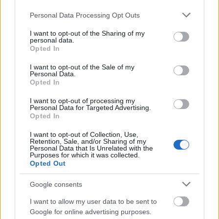
Please note that this website/app uses one or more Google
Personal Data Processing Opt Outs
services and may gather and store information including but
not limited to your visit or usage behaviour. You may click to
I want to opt-out of the Sharing of my
personal data.
grant or deny consent to Google and its third-party tags to
Opted In
use your data for below specified purposes in below Google
consent section.
I want to opt-out of the Sale of my
Personal Data.
Opted In
I want to opt-out of processing my
Personal Data for Targeted Advertising.
Opted In
ΣΧΕΤΙΚΑ ΜΕ ΕΜΑΣ
I want to opt-out of Collection, Use,
Retention, Sale, and/or Sharing of my
Personal Data that Is Unrelated with the
Purposes for which it was collected.
Opted Out
Google consents
Η εταιρεία με την επωνυμία “POLITICAL MEDIA GROUP A.E.” και κατ’
επέκταση η ιστοσελίδα που κατέχει αυτή “www.paraskhnio.gr”
I want to allow my user data to be sent to
συμμορφώνονται με τη Σύσταση (ΕΕ) 2018/334 της Επιτροπής της 1ης
Google for online advertising purposes.