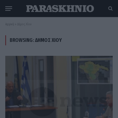
Αρχική
»
Δήμος Χίου
BROWSING:
ΔΉΜΟΣ ΧΊΟΥ