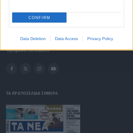
Μαρτίου 2018 σχετικά με τα μέτρα για την αποτελεσματική
αντιμετώπιση του παράνομου περιεχομένου στο διαδίκτυο (L 63).
CONFIRM
Μοναδικός αριθμός Μ.Η.Τ. 262047
Data Deletion
Data Access
Privacy Policy
Email:
press@paraskhnio.gr
,
sales@paraskhnio.gr
Τηλέφωνο:
210 9580876
Facebook
X
Instagram
YouTube
(Twitter)
ΤΑ ΠΡΩΤΟΣΕΛΙΔΑ ΣΗΜΕΡΑ