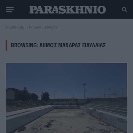
Αρχική
»
Δήμος Μάνδρας Ειδυλλίας
BROWSING:
ΔΉΜΟΣ ΜΆΝΔΡΑΣ ΕΙΔΥΛΛΊΑΣ