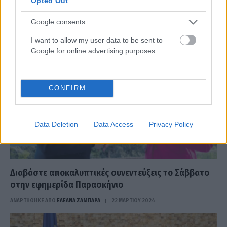
Opted Out
πετύχει η δημοτική αρχή τους πρώτους μήνες της νέας
δημοτικής…
Google consents
I want to allow my user data to be sent to
Google for online advertising purposes.
CONFIRM
Data Deletion
Data Access
Privacy Policy
Διαβάστε αποκαλυπτικές συνεντεύξεις το Σάββατο
στην εφημερίδα Παρασκήνιο
ΑΝΑΡΤΗΘΗΚΕ ΑΠΟ
ΕΛΕΑΝΑ ΖΑΜΠΑΡΑ
22 ΜΑΡΤΊΟΥ 2024