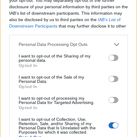
your opt-out. You may separately opt-out of the further
Γλυκά Νερά από drone, αλλά τα drones της Πολιτικής
disclosure of your personal information by third parties on the
Προστασίας…
IAB’s list of downstream participants. This information may
also be disclosed by us to third parties on the
IAB’s List of
Downstream Participants
that may further disclose it to other
third parties.
Please note that this website/app uses one or more Google
Personal Data Processing Opt Outs
services and may gather and store information including but
not limited to your visit or usage behaviour. You may click to
I want to opt-out of the Sharing of my
personal data.
grant or deny consent to Google and its third-party tags to
Opted In
use your data for below specified purposes in below Google
consent section.
I want to opt-out of the Sale of my
Personal Data.
Opted In
I want to opt-out of processing my
Personal Data for Targeted Advertising.
Ο Δήμαρχος Μάνδρας-Ειδυλλίας Αρμόδιος Δρίκος
Opted In
στο «Π»: Μπαίνουμε σε εποχή δημιουργίας
I want to opt-out of Collection, Use,
ΑΝΑΡΤΗΘΗΚΕ ΑΠΟ
GMYLONAS
29 ΜΑΡΤΊΟΥ 2024
Retention, Sale, and/or Sharing of my
Personal Data that Is Unrelated with the
Στις προτεραιότητες, τους στόχους του αλλά και σε όσα έχει
Purposes for which it was collected.