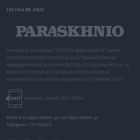
ΣΧΕΤΙΚΑ ΜΕ ΕΜΑΣ
Η εταιρεία με την επωνυμία “POLITICAL MEDIA GROUP A.E.” και κατ’
επέκταση η ιστοσελίδα που κατέχει αυτή “www.paraskhnio.gr”
συμμορφώνονται με τη Σύσταση (ΕΕ) 2018/334 της Επιτροπής της 1ης
Μαρτίου 2018 σχετικά με τα μέτρα για την αποτελεσματική
αντιμετώπιση του παράνομου περιεχομένου στο διαδίκτυο (L 63).
Μοναδικός αριθμός Μ.Η.Τ. 262047
Email:
press@paraskhnio.gr
,
sales@paraskhnio.gr
Τηλέφωνο:
210 9580876