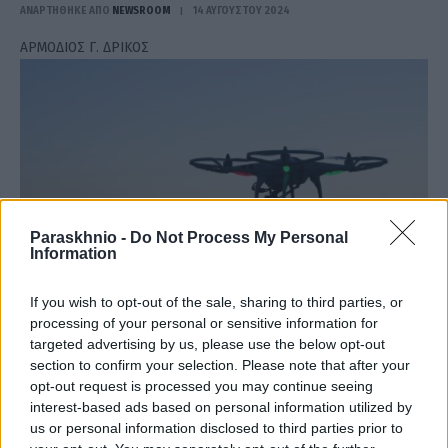
ΑΝΑΡΤΗΘΗΚΕ ΑΠΟ
NEWSROOM
14 ΑΥΓΟΎΣΤΟΥ 2024
ΑΡΜΟΔΙΟΣ Γ. ΔΡΙΚΟΣ
Paraskhnio -
Do Not Process My Personal
Information
If you wish to opt-out of the sale, sharing to third parties, or
processing of your personal or sensitive information for
targeted advertising by us, please use the below opt-out
Δεν κοιμούνται ποτέ τα drones
section to confirm your selection. Please note that after your
opt-out request is processed you may continue seeing
ΑΝΑΡΤΗΘΗΚΕ ΑΠΟ
ΓΕΩΡΓΊΑ ΝΤΟΎΝΗ
6 ΙΟΥΛΊΟΥ 2024
interest-based ads based on personal information utilized by
Μπορεί προ ημερών να έγινε ανάφλεξη σε δασική έκταση στα
us or personal information disclosed to third parties prior to