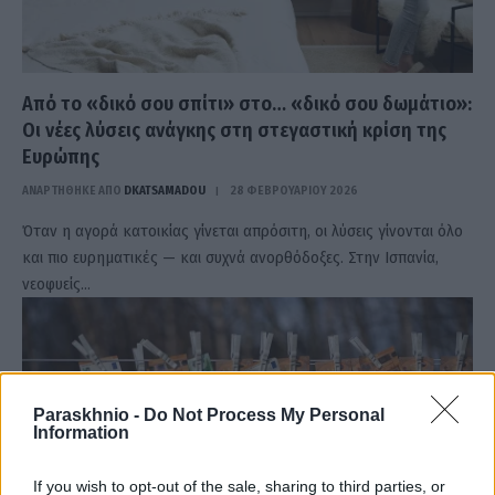
Από το «δικό σου σπίτι» στο… «δικό σου δωμάτιο»:
Οι νέες λύσεις ανάγκης στη στεγαστική κρίση της
Ευρώπης
ΑΝΑΡΤΗΘΗΚΕ ΑΠΟ
DKATSAMADOU
28 ΦΕΒΡΟΥΑΡΊΟΥ 2026
Όταν η αγορά κατοικίας γίνεται απρόσιτη, οι λύσεις γίνονται όλο
και πιο ευρηματικές — και συχνά ανορθόδοξες. Στην Ισπανία,
νεοφυείς…
Paraskhnio -
Do Not Process My Personal
Information
If you wish to opt-out of the sale, sharing to third parties, or