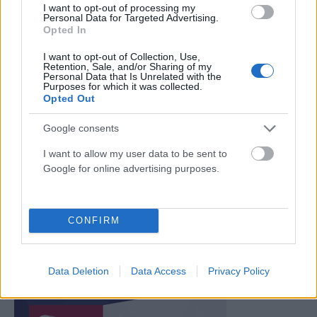
I want to opt-out of processing my
Personal Data for Targeted Advertising.
Opted In
I want to opt-out of Collection, Use,
Retention, Sale, and/or Sharing of my
Personal Data that Is Unrelated with the
ΕΕ: Προς απελευθέρωση η ενοικίαση ΙΧ με οδηγό –
Purposes for which it was collected.
Opted Out
Ποιο είναι το νέο πλαίσιο
ΑΝΑΡΤΗΘΗΚΕ ΑΠΟ
GUEST USER
29 ΙΑΝΟΥΑΡΊΟΥ 2022
Google consents
Η Ευρωπαϊκή Επιτροπή, δημοσίευσε το “Πακέτο Αστικών
I want to allow my user data to be sent to
Google for online advertising purposes.
Μετακινήσεων“, που αφορά τη στρατηγική της ΕΕ γύρω από τις
ψηφιακές εφαρμογές και το ρόλο…
CONFIRM
Data Deletion
Data Access
Privacy Policy