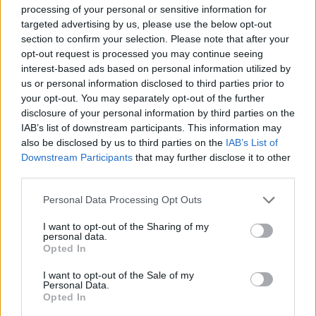
processing of your personal or sensitive information for
targeted advertising by us, please use the below opt-out
section to confirm your selection. Please note that after your
opt-out request is processed you may continue seeing
interest-based ads based on personal information utilized by
us or personal information disclosed to third parties prior to
Τριάντα νέες παροχές και μειώσεις φόρων του 2025
your opt-out. You may separately opt-out of the further
ήρθαν για να μείνουν και το 2026
disclosure of your personal information by third parties on the
ΑΝΑΡΤΗΘΗΚΕ ΑΠΟ
ΜΑΡΊΑ ΚΩΣΤΆΚΟΓΛΟΥ
28 ΔΕΚΕΜΒΡΊΟΥ 2025
IAB’s list of downstream participants. This information may
also be disclosed by us to third parties on the
IAB’s List of
Οι 30 μόνιμες παροχές του 2025 για μισθωτούς, συνταξιούχους,
Downstream Participants
that may further disclose it to other
επαγγελματίες, αγρότες, ενοικιαστές και ιδιοκτήτες ακινήτων οι
third parties.
οποίες… ήρθαν για να…
Please note that this website/app uses one or more Google
Personal Data Processing Opt Outs
services and may gather and store information including but
not limited to your visit or usage behaviour. You may click to
I want to opt-out of the Sharing of my
personal data.
grant or deny consent to Google and its third-party tags to
Opted In
use your data for below specified purposes in below Google
consent section.
I want to opt-out of the Sale of my
Personal Data.
Opted In