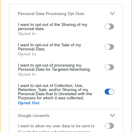
third parties.
Please note that this website/app uses one or more Google
Personal Data Processing Opt Outs
services and may gather and store information including but
Άκαρπες οι έρευνες για τον εντοπισμό 46χρονου
not limited to your visit or usage behaviour. You may click to
I want to opt-out of the Sharing of my
εργολάβου στη Ρόδο
personal data.
grant or deny consent to Google and its third-party tags to
Opted In
use your data for below specified purposes in below Google
ΑΝΑΡΤΗΘΗΚΕ ΑΠΟ
ΕΛΕΑΝΑ ΖΑΜΠΑΡΑ
2 ΣΕΠΤΕΜΒΡΊΟΥ 2022
consent section.
I want to opt-out of the Sale of my
Άκαρπες παραμένουν οι έρευνες για τον εντοπισμό
Personal Data.
Opted In
46χρονου εργολάβου οικοδομών στη Ρόδο. Ο 46χρονος,
αλβανικής καταγωγής, αναζητείται από την περασμένη Κυριακή,
I want to opt-out of processing my
οπότε και…
Personal Data for Targeted Advertising.
Opted In
I want to opt-out of Collection, Use,
Retention, Sale, and/or Sharing of my
Personal Data that Is Unrelated with the
Purposes for which it was collected.
Opted Out
Google consents
I want to allow my user data to be sent to