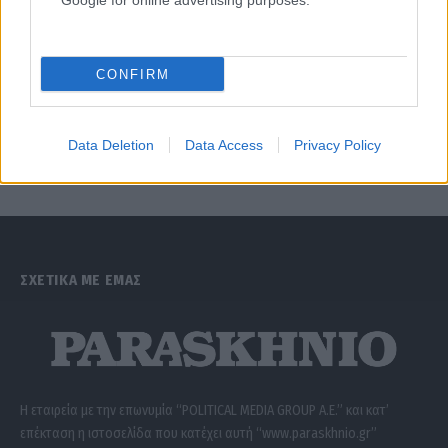
Google for online advertising purposes.
CONFIRM
Data Deletion
Data Access
Privacy Policy
ΣΧΕΤΙΚΑ ΜΕ ΕΜΑΣ
Η εταιρεία με την επωνυμία “POLITICAL MEDIA GROUP A.E.” και κατ’
επέκταση η ιστοσελίδα που κατέχει αυτή “www.paraskhnio.gr”