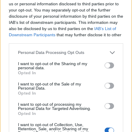
us or personal information disclosed to third parties prior to
your opt-out. You may separately opt-out of the further
Μία οικογένεια καταγγέλλει πως η μητέρας έχει εγκλωβιστεί,
disclosure of your personal information by third parties on the
περιμένοντας μια δίκη για μια κλοπή που… δεν έκανε!
IAB’s list of downstream participants. This information may
also be disclosed by us to third parties on the
IAB’s List of
Downstream Participants
that may further disclose it to other
third parties.
Please note that this website/app uses one or more Google
Personal Data Processing Opt Outs
services and may gather and store information including but
not limited to your visit or usage behaviour. You may click to
I want to opt-out of the Sharing of my
personal data.
grant or deny consent to Google and its third-party tags to
Opted In
use your data for below specified purposes in below Google
consent section.
I want to opt-out of the Sale of my
Personal Data.
Opted In
I want to opt-out of processing my
Personal Data for Targeted Advertising.
Φυλάκιση 64χρονου γιατί βιντεοσκοπούσε 18χρονη
Opted In
μέσα στο τρένο στη Θεσσαλονίκη
I want to opt-out of Collection, Use,
ΑΝΑΡΤΗΘΗΚΕ ΑΠΟ
ΓΕΩΡΓΊΑ ΝΤΟΎΝΗ
19 ΣΕΠΤΕΜΒΡΊΟΥ 2024
Retention, Sale, and/or Sharing of my