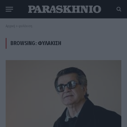
Αρχική
»
φυλάκιση
BROWSING:
ΦΥΛΆΚΙΣΗ