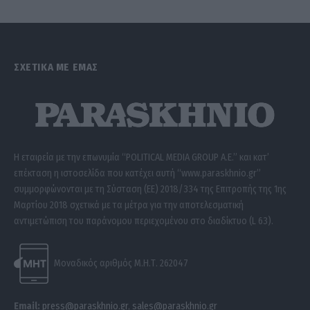
ΣΧΕΤΙΚΑ ΜΕ ΕΜΑΣ
Η εταιρεία με την επωνυμία “POLITICAL MEDIA GROUP A.E.” και κατ’
επέκταση η ιστοσελίδα που κατέχει αυτή “www.paraskhnio.gr”
συμμορφώνονται με τη Σύσταση (ΕΕ) 2018/334 της Επιτροπής της 1ης
Μαρτίου 2018 σχετικά με τα μέτρα για την αποτελεσματική
αντιμετώπιση του παράνομου περιεχομένου στο διαδίκτυο (L 63).
Μοναδικός αριθμός Μ.Η.Τ. 262047
Email:
press@paraskhnio.gr
,
sales@paraskhnio.gr