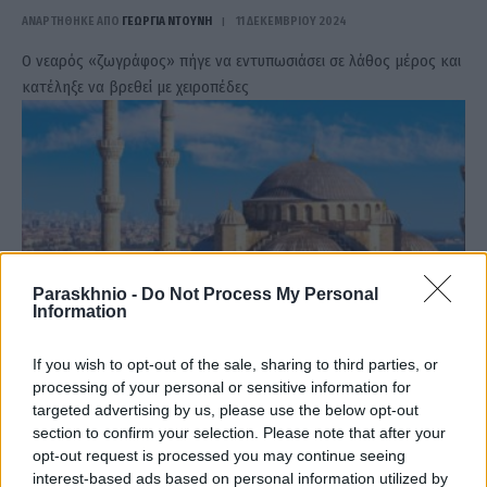
ΑΝΑΡΤΗΘΗΚΕ ΑΠΟ
ΓΕΩΡΓΊΑ ΝΤΟΎΝΗ
11 ΔΕΚΕΜΒΡΊΟΥ 2024
Ο νεαρός «ζωγράφος» πήγε να εντυπωσιάσει σε λάθος μέρος και
κατέληξε να βρεθεί με χειροπέδες
Paraskhnio -
Do Not Process My Personal
Information
If you wish to opt-out of the sale, sharing to third parties, or
processing of your personal or sensitive information for
targeted advertising by us, please use the below opt-out
Απίστευτο! Πήγε για διακοπές στην Τουρκία και
section to confirm your selection. Please note that after your
τώρα ζει το «Εξπρές του Μεσονυκτίου»!
opt-out request is processed you may continue seeing
interest-based ads based on personal information utilized by
ΑΝΑΡΤΗΘΗΚΕ ΑΠΟ
ΓΕΩΡΓΊΑ ΝΤΟΎΝΗ
29 ΝΟΕΜΒΡΊΟΥ 2024