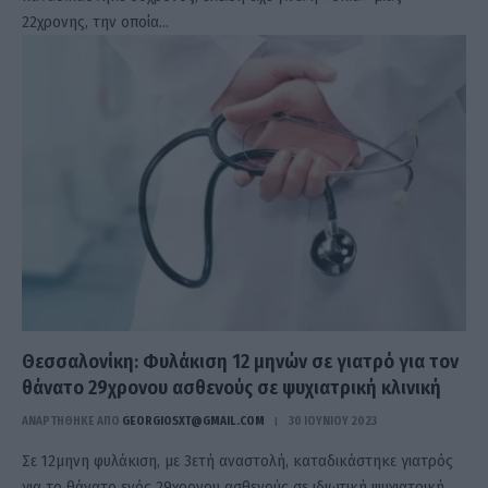
22χρονης, την οποία…
Θεσσαλονίκη: Φυλάκιση 12 μηνών σε γιατρό για τον
θάνατο 29χρονου ασθενούς σε ψυχιατρική κλινική
ΑΝΑΡΤΗΘΗΚΕ ΑΠΟ
GEORGIOSXT@GMAIL.COM
30 ΙΟΥΝΊΟΥ 2023
Σε 12μηνη φυλάκιση, με 3ετή αναστολή, καταδικάστηκε γιατρός
για το θάνατο ενός 29χρονου ασθενούς σε ιδιωτική ψυχιατρική