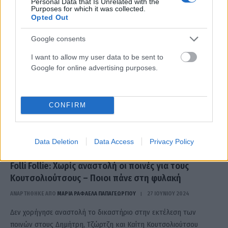
Personal Data that Is Unrelated with the
Εστίαζε στο στήθος και το πρόσωπό της
Purposes for which it was collected.
Opted Out
Google consents
I want to allow my user data to be sent to
Google for online advertising purposes.
CONFIRM
Data Deletion
Data Access
Privacy Policy
Folli Follie: Χωρίς αναστολή οι ποινές για τους
Κουτσολιούτσους – Ποιοι πάνε στη φυλακή
ΑΝΑΡΤΗΘΗΚΕ ΑΠΟ
ΜΑΡΊΑ ΡΑΦΑΈΛΑ ΠΑΠΑΓΕΩΡΓΊΟΥ
27 ΙΟΥΝΊΟΥ 2024
Δεν χορήγησε αναστολή το δικαστήριο στην εκτέλεση των
ποινών στους Δημήτρη, Τζώρτζη και Καίτη Κουτσολιούτσου