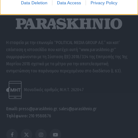
ΣΧΕΤΙΚΑ ΜΕ ΕΜΑΣ
Data Deletion
Data Access
Privacy Policy
Η εταιρεία με την επωνυμία “POLITICAL MEDIA GROUP A.E.” και κατ’
επέκταση η ιστοσελίδα που κατέχει αυτή “www.paraskhnio.gr”
συμμορφώνονται με τη Σύσταση (ΕΕ) 2018/334 της Επιτροπής της 1ης
Μαρτίου 2018 σχετικά με τα μέτρα για την αποτελεσματική
αντιμετώπιση του παράνομου περιεχομένου στο διαδίκτυο (L 63).
Μοναδικός αριθμός Μ.Η.Τ. 262047
Email:
press@paraskhnio.gr
,
sales@paraskhnio.gr
Τηλέφωνο:
210 9580876
Facebook
X
Instagram
YouTube