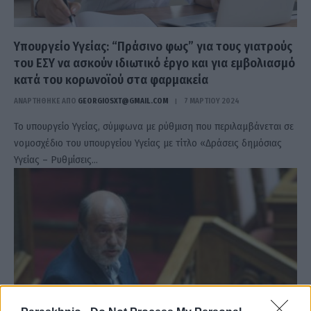
Υπουργείο Υγείας: “Πράσινο φως” για τους γιατρούς
του ΕΣΥ να ασκούν ιδιωτικό έργο και για εμβολιασμό
κατά του κορωνοϊού στα φαρμακεία
ΑΝΑΡΤΗΘΗΚΕ ΑΠΟ
GEORGIOSXT@GMAIL.COM
7 ΜΑΡΤΊΟΥ 2024
Το υπουργείο Υγείας, σύμφωνα με ρύθμιση που περιλαμβάνεται σε
νομοσχέδιο του υπουργείου Υγείας με τίτλο «Δράσεις δημόσιας
Υγείας – Ρυθμίσεις…