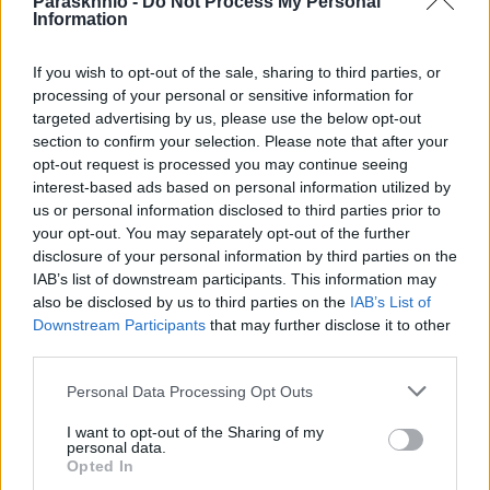
Paraskhnio -
Do Not Process My Personal
Information
If you wish to opt-out of the sale, sharing to third parties, or
processing of your personal or sensitive information for
Στο ιατρείο της βουλής ο Τρύφωνας Αλεξιάδης – Τι
targeted advertising by us, please use the below opt-out
συνέβη
section to confirm your selection. Please note that after your
ΑΝΑΡΤΗΘΗΚΕ ΑΠΟ
ΕΛΕΑΝΑ ΖΑΜΠΑΡΑ
18 ΝΟΕΜΒΡΊΟΥ 2021
opt-out request is processed you may continue seeing
interest-based ads based on personal information utilized by
Ο βουλευτής του ΣΥΡΙΖΑ, Τρύφωνας Αλεξιάδης μεταφέρθηκε, στο
us or personal information disclosed to third parties prior to
ιατρείο της Βουλής καθώς όντας στο βήμα της Ολομέλειας,
your opt-out. You may separately opt-out of the further
ένιωσε ξαφνική αδιαθεσία…
disclosure of your personal information by third parties on the
IAB’s list of downstream participants. This information may
Ανάστατη η Άρτα: 54χρονος βρέθηκε μαχαιρωμένος
also be disclosed by us to third parties on the
IAB’s List of
στο ιατρείο του
Downstream Participants
that may further disclose it to other
third parties.
ΑΝΑΡΤΗΘΗΚΕ ΑΠΟ
ΕΛΕΑΝΑ ΖΑΜΠΑΡΑ
23 ΟΚΤΩΒΡΊΟΥ 2021
Please note that this website/app uses one or more Google
Personal Data Processing Opt Outs
Στο νοσοκομείο της Άρτας νοσηλεύεται ιδιώτης γιατρός που
services and may gather and store information including but
βρέθηκε μαχαιρωμένος, το βράδυ του Σαββάτου, μέσα στο
not limited to your visit or usage behaviour. You may click to
I want to opt-out of the Sharing of my
personal data.
ιατρείο που διατηρεί. Σύμφωνα…
grant or deny consent to Google and its third-party tags to
Opted In
use your data for below specified purposes in below Google