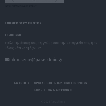
Τα
πρωτοσέλιδα
των
εφημερίδων
ΕΝΗΜΕΡΩΣΟΥ ΠΡΩΤΟΣ
ΣΕ ΑΚΟΥΜΕ
Στείλε την άποψή σου, τη γνώμη σου, την καταγγελία σου, ή αν
θέλεις κάτι να "ψάξουμε".
akouseme@paraskhnio.gr
ΤΑΥΤΟΤΗΤΑ
ΟΡΟΙ ΧΡΗΣΗΣ & ΠΟΛΙΤΙΚΗ ΑΠΟΡΡΗΤΟΥ
ΕΠΙΚΟΙΝΩΝΙΑ & ΔΙΑΦΗΜΙΣΗ
© 2026 Paraskhnio