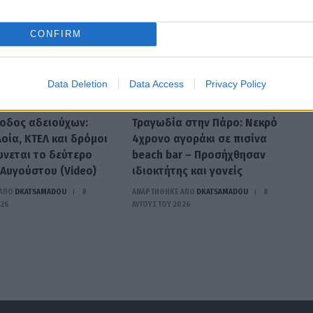
CONFIRM
Data Deletion
Data Access
Privacy Policy
ΑΣΤΥΝΟΜΙΚΆ
ξοδος αδειούχων:
Τραγωδία στην Πάρο: Νεκρό
οία, ΚΤΕΛ και δρόμοι
4χρονο αγοράκι σε πισίνα
νεται το δεύτερο
beach bar – Προσήχθησαν
 Αυγούστου (Video)
ιδιοκτήτης και γονείς
ΑΠΟ
DKATSAMADOU
8
ΑΝΑΡΤΗΘΗΚΕ ΑΠΟ
DKATSAMADOU
8
026
ΑΥΓΟΎΣΤΟΥ 2026