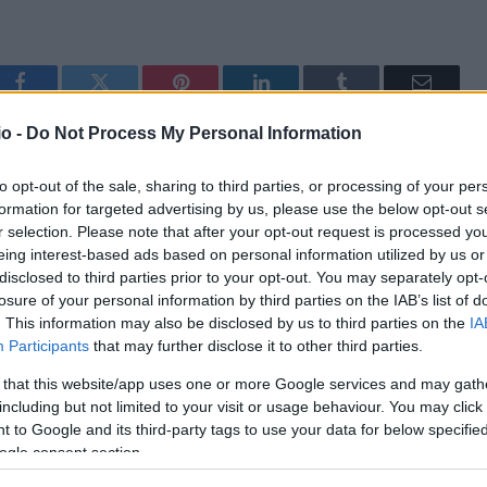
Facebook
Twitter
Pinterest
LinkedIn
Tumblr
Email
o -
Do Not Process My Personal Information
ΡΟ
ΕΠΌΜΕΝΟ ΆΡΘΡΟ
to opt-out of the sale, sharing to third parties, or processing of your per
ός
Κορωνοϊός: Παραμένουν πάνω από τα 3.000 τα
formation for targeted advertising by us, please use the below opt-out s
ου
κρούσματα – Τι λέει ο ΕΟΔΥ
r selection. Please note that after your opt-out request is processed y
eing interest-based ads based on personal information utilized by us or
disclosed to third parties prior to your opt-out. You may separately opt-
losure of your personal information by third parties on the IAB’s list of
. This information may also be disclosed by us to third parties on the
IA
Participants
that may further disclose it to other third parties.
 that this website/app uses one or more Google services and may gath
including but not limited to your visit or usage behaviour. You may click 
 to Google and its third-party tags to use your data for below specifi
ogle consent section.