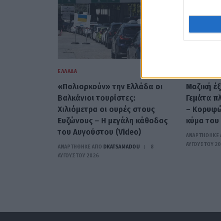
ΕΛΛΆΔΑ
ΕΛΛΆΔΑ
«Πολιορκούν» την Ελλάδα οι
Μαζική έ
Βαλκάνιοι τουρίστες:
Γεμάτα πλ
Χιλιόμετρα οι ουρές στους
– Κορυφώ
Ευζώνους – Η μεγάλη κάθοδος
κύμα του
του Αυγούστου (Video)
ΑΝΑΡΤΗΘΗΚΕ 
ΑΥΓΟΎΣΤΟΥ 2
ΑΝΑΡΤΗΘΗΚΕ ΑΠΟ
DKATSAMADOU
8
ΑΥΓΟΎΣΤΟΥ 2026