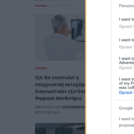
Persona
I want t
Opted 
I want t
Opted 
I want 
Advertis
Opted 
ΕΛΛΆΔΑ
ΕΛΛΆΔΑ
ΙΣΑ: Να ανασταλεί η
Προληπτι
I want t
of my P
υποχρεωτική καταχώριση
μαρμελάδ
was col
διαγνωστικών εξετάσεων στο
παρτίδα
Opted 
Ψηφιακό Αποθετήριο
ΑΝΑΡΤΗΘΗΚΕ 
ΑΥΓΟΎΣΤΟΥ 2
ΑΝΑΡΤΗΘΗΚΕ ΑΠΟ
DKATSAMADOU
8
Google 
ΑΥΓΟΎΣΤΟΥ 2026
I want t
purpose