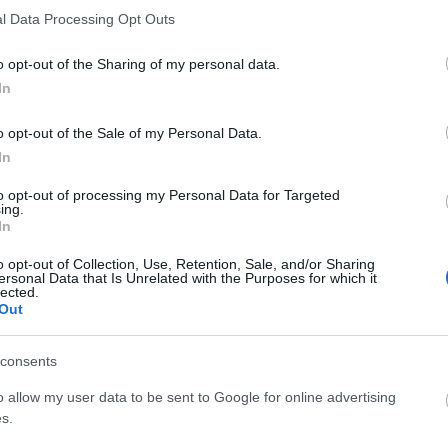
l Data Processing Opt Outs
o opt-out of the Sharing of my personal data.
In
o opt-out of the Sale of my Personal Data.
In
to opt-out of processing my Personal Data for Targeted
ing.
In
ΑΣΤΥΝΟΜΙΚΆ
κή ανάκληση
Αθηνών – Σουνίου: Ακόμη μία
o opt-out of Collection, Use, Retention, Sale, and/or Sharing
ersonal Data that Is Unrelated with the Purposes for which it
ας φράουλα – Ποια
αναστροφή, ακόμη ένα τροχαίο
lected.
 αφορά
– Τραυματίες αστυνομικοί της
Out
ΔΙΑΣ (Video)
ΑΠΟ
DKATSAMADOU
8
026
ΑΝΑΡΤΗΘΗΚΕ ΑΠΟ
DKATSAMADOU
8
consents
ΑΥΓΟΎΣΤΟΥ 2026
o allow my user data to be sent to Google for online advertising
s.