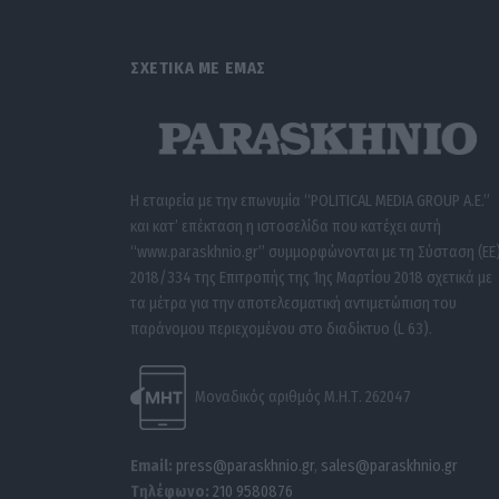
ΣΧΕΤΙΚΑ ΜΕ ΕΜΑΣ
Η εταιρεία με την επωνυμία “POLITICAL MEDIA GROUP A.E.”
και κατ’ επέκταση η ιστοσελίδα που κατέχει αυτή
“www.paraskhnio.gr” συμμορφώνονται με τη Σύσταση (ΕΕ
2018/334 της Επιτροπής της 1ης Μαρτίου 2018 σχετικά με
τα μέτρα για την αποτελεσματική αντιμετώπιση του
παράνομου περιεχομένου στο διαδίκτυο (L 63).
Μοναδικός αριθμός Μ.Η.Τ. 262047
Email:
press@paraskhnio.gr
,
sales@paraskhnio.gr
Τηλέφωνο:
210 9580876