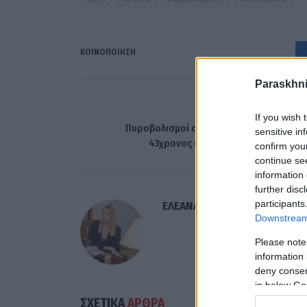
ΚΟΙΝΟΠΟΊΗΣΗ
Paraskhni
ΠΡΟΗΓΟΎΜΕΝΟ ΆΡΘ
If you wish 
Πυροβολισμοί στην Νέα Ερυθραία: Νεκρ
sensitive in
43χρονος υπάλληλος φυσικού αερί
confirm you
continue se
information 
further disc
participants
ΕΛΕΑΝΑ ΖΑΜΠΑΡΑ
Downstream 
Please note
information 
deny consent
in below Go
ΣΧΕΤΙΚΑ
ΑΡΘΡΑ