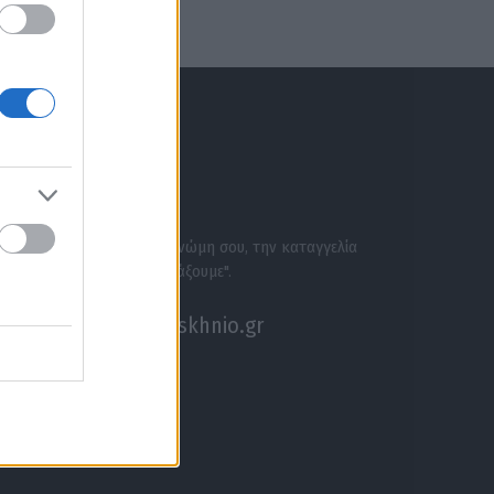
ΕΝΗΜΕΡΩΣΟΥ ΠΡΩΤΟΣ
ΣΕ ΑΚΟΥΜΕ
Στείλε την άποψή σου, τη γνώμη σου, την καταγγελία
σου, ή αν θέλεις κάτι να "ψάξουμε".
akouseme@paraskhnio.gr