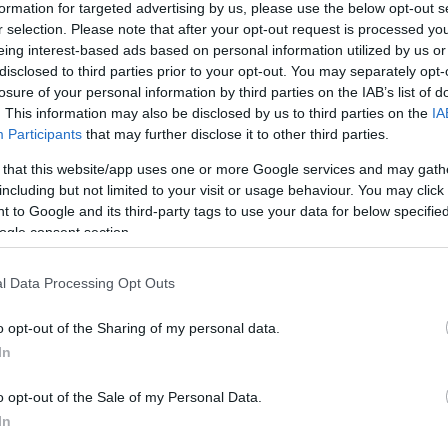
formation for targeted advertising by us, please use the below opt-out s
r selection. Please note that after your opt-out request is processed y
eing interest-based ads based on personal information utilized by us or
disclosed to third parties prior to your opt-out. You may separately opt-
losure of your personal information by third parties on the IAB’s list of
. This information may also be disclosed by us to third parties on the
IA
Participants
that may further disclose it to other third parties.
 that this website/app uses one or more Google services and may gath
ύσε
Τηλεφώνημα για βόμβα σε Intercity που
including but not limited to your visit or usage behaviour. You may click 
εκτελούσε το δρομολόγιο Αθήνα –
 to Google and its third-party tags to use your data for below specifi
Θεσσαλονίκη – Aκινητοποιήθηκε η
ogle consent section.
αμαξοστοιχία
ΑΝΑΡΤΗΘΗΚΕ ΑΠΟ
GEORGIOSXT@GMAIL.COM
29 ΑΠΡΙΛΊΟΥ 2023
l Data Processing Opt Outs
Η αμαξοστοιχία Intercity 56, που εκτελούσε το
o opt-out of the Sharing of my personal data.
δρομολόγιο Αθήνα – Θεσσαλονίκη, βρίσκεται
In
ακινητοποιημένη στο Σιδηροδρομικό Κέντρο Αχαρνών
μετά από τηλεφώνημα…
o opt-out of the Sale of my Personal Data.
In