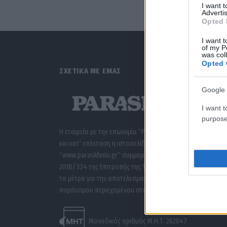
I want 
Advertis
Opted 
I want t
of my P
was col
Opted 
ΣΧΕΤΙΚΑ ΜΕ ΕΜΑΣ
Google 
I want t
purpose
Η εταιρεία με την επωνυμία “POLITICAL MEDIA GROUP A.E.”
και κατ’ επέκταση η ιστοσελίδα που κατέχει αυτή
“www.paraskhnio.gr” συμμορφώνονται με τη Σύσταση (ΕΕ
2018/334 της Επιτροπής της 1ης Μαρτίου 2018 σχετικά με
τα μέτρα για την αποτελεσματική αντιμετώπιση του
παράνομου περιεχομένου στο διαδίκτυο (L 63).
Μοναδικός αριθμός Μ.Η.Τ. 262047