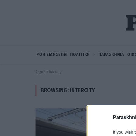
ΡΟΗ ΕΙΔΗΣΕΩΝ
ΠΟΛΙΤΙΚΗ
ΠΑΡΑΣΚΗΝΙΑ
ΟΙΚ
Αρχική
»
Intercity
BROWSING:
INTERCITY
Paraskhni
If you wish 