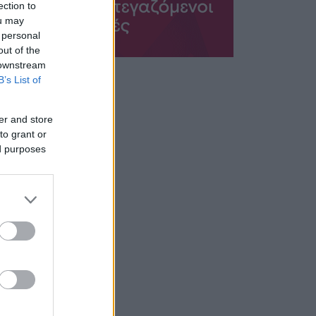
ection to
ou may
 personal
out of the
 downstream
B’s List of
er and store
to grant or
ed purposes