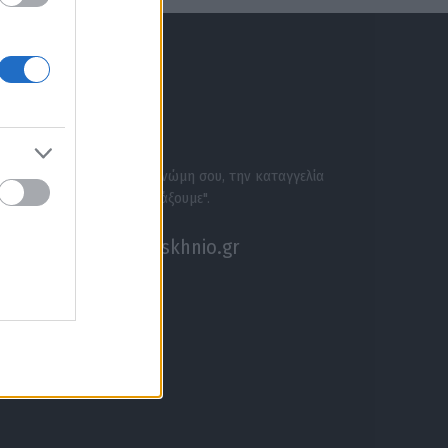
ΕΝΗΜΕΡΩΣΟΥ ΠΡΩΤΟΣ
ΣΕ ΑΚΟΥΜΕ
Στείλε την άποψή σου, τη γνώμη σου, την καταγγελία
σου, ή αν θέλεις κάτι να "ψάξουμε".
akouseme@paraskhnio.gr