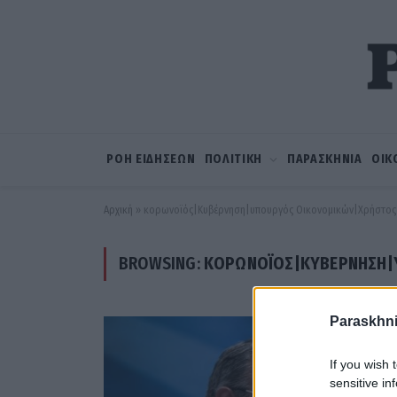
ΡΟΗ ΕΙΔΗΣΕΩΝ
ΠΟΛΙΤΙΚΗ
ΠΑΡΑΣΚΗΝΙΑ
ΟΙΚ
Αρχική
»
κορωνοϊός|Κυβέρνηση|υπουργός Οικονομικών|Χρήστος
BROWSING:
ΚΟΡΩΝΟΪΌΣ|ΚΥΒΈΡΝΗΣΗ|
Paraskhni
If you wish 
sensitive in