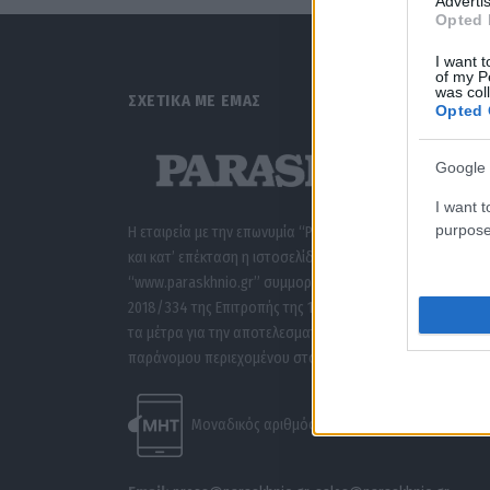
Advertis
Opted 
I want t
of my P
was col
ΣΧΕΤΙΚΑ ΜΕ ΕΜΑΣ
Opted 
Google 
I want t
purpose
Η εταιρεία με την επωνυμία “POLITICAL MEDIA GROUP A.E.”
και κατ’ επέκταση η ιστοσελίδα που κατέχει αυτή
“www.paraskhnio.gr” συμμορφώνονται με τη Σύσταση (ΕΕ
2018/334 της Επιτροπής της 1ης Μαρτίου 2018 σχετικά με
τα μέτρα για την αποτελεσματική αντιμετώπιση του
παράνομου περιεχομένου στο διαδίκτυο (L 63).
Μοναδικός αριθμός Μ.Η.Τ. 262047