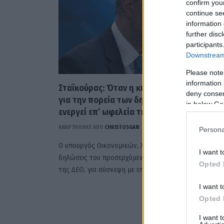
confirm you
continue se
information 
further disc
participants
Downstream 
Please note
information 
Σταϊκούρας: Όταν η κυβέρνηση είναι ασφα
deny consent
για την πορεία των δημόσιων οικονομικών
in below Go
ενεργεί επ’ ωφελεία της κοινωνίας
ΑΝΑΡΤΗΘΗΚΕ ΑΠΟ
CHRISTOSGAN
16 ΣΕΠΤΕΜΒΡΊΟΥ 2021
Persona
Ο υπουργός Οικονομικών, Χρήστος Σταϊκούρας σε
I want t
δηλώσεις του προσερχόμενος στα γραφεία της Διοίκ
Opted 
της ΔΕΘ, για σύσκεψη με επιχειρηματίες της…
I want t
Opted 
I want 