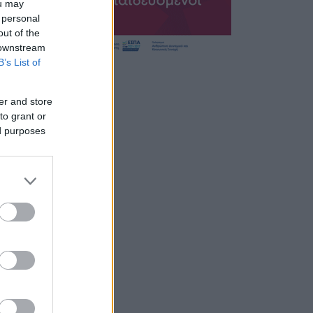
ou may
 personal
out of the
 downstream
B’s List of
er and store
to grant or
ed purposes