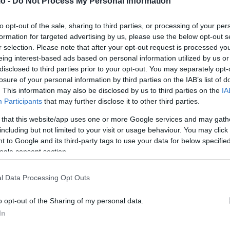
o -
Do Not Process My Personal Information
to opt-out of the sale, sharing to third parties, or processing of your per
formation for targeted advertising by us, please use the below opt-out s
r selection. Please note that after your opt-out request is processed y
eing interest-based ads based on personal information utilized by us or
disclosed to third parties prior to your opt-out. You may separately opt-
losure of your personal information by third parties on the IAB’s list of
. This information may also be disclosed by us to third parties on the
IA
Participants
that may further disclose it to other third parties.
 that this website/app uses one or more Google services and may gath
including but not limited to your visit or usage behaviour. You may click 
es
Τραμπ για Ουκρανικό: «Καμία συμφωνία για
 to Google and its third-party tags to use your data for below specifi
το Ντονμπάς» – Μιλά για κοντινό τέλος του
ogle consent section.
πολέμου
l Data Processing Opt Outs
ΑΝΑΡΤΗΘΗΚΕ ΑΠΟ
ΣΤΈΛΛΑ ΛΊΤΑΙΝΑ
12 ΜΑΪ́ΟΥ 2026
Ο πρόεδρος των ΗΠΑ Ντόναλντ Τραμπ απέρριψε
o opt-out of the Sharing of my personal data.
δημοσιεύματα και εικασίες που τον ήθελαν να έχει
In
συμφωνήσει με τον Βλαντίμιρ Πούτιν…