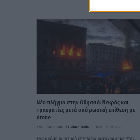
Νέο πλήγμα στην Οδησσό: Νεκρός και
τραυματίες μετά από ρωσική επίθεση με
drone
ΑΝΑΡΤΗΘΗΚΕ ΑΠΟ
ΣΤΈΛΛΑ ΛΊΤΑΙΝΑ
15 ΑΠΡΙΛΊΟΥ 2026
Ένα ακόμη αιματηρό επεισόδιο καταγράφηκε στον