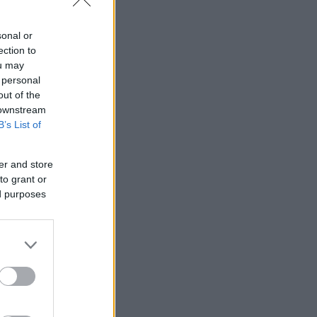
sonal or
ection to
ou may
 personal
out of the
 downstream
B’s List of
er and store
to grant or
ed purposes