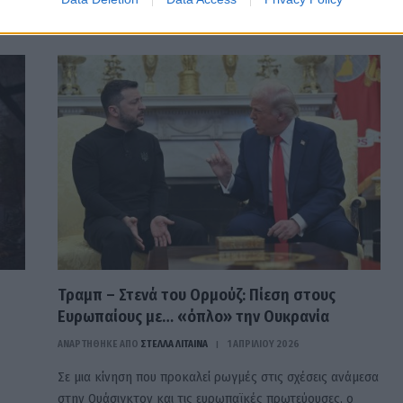
πόλεμο στην Ουκρανία, ο Βλαντίμιρ Πούτιν δήλωσε…
Τραμπ – Στενά του Ορμούζ: Πίεση στους
Ευρωπαίους με… «όπλο» την Ουκρανία
ΑΝΑΡΤΗΘΗΚΕ ΑΠΟ
ΣΤΈΛΛΑ ΛΊΤΑΙΝΑ
1 ΑΠΡΙΛΊΟΥ 2026
Σε μια κίνηση που προκαλεί ρωγμές στις σχέσεις ανάμεσα
στην Ουάσιγκτον και τις ευρωπαϊκές πρωτεύουσες, ο