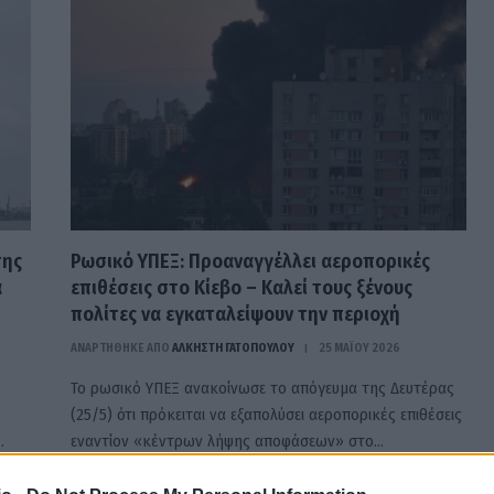
της
Ρωσικό ΥΠΕΞ: Προαναγγέλλει αεροπορικές
α
επιθέσεις στο Κίεβο – Καλεί τους ξένους
πολίτες να εγκαταλείψουν την περιοχή
ΑΝΑΡΤΗΘΗΚΕ ΑΠΟ
ΆΛΚΗΣΤΗ ΓΑΤΟΠΟΎΛΟΥ
25 ΜΑΪ́ΟΥ 2026
Το ρωσικό ΥΠΕΞ ανακοίνωσε το απόγευμα της Δευτέρας
(25/5) ότι πρόκειται να εξαπολύσει αεροπορικές επιθέσεις
…
εναντίον «κέντρων λήψης αποφάσεων» στο…