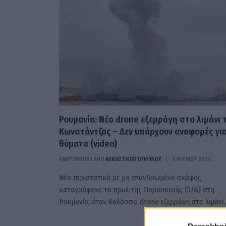
Ρουμανία: Νέο drone εξερράγη στο λιμάνι 
Κωνστάντζας – Δεν υπάρχουν αναφορές γι
θύματα (video)
ΑΝΑΡΤΗΘΗΚΕ ΑΠΟ
ΆΛΚΗΣΤΗ ΓΑΤΟΠΟΎΛΟΥ
5 ΙΟΥΝΊΟΥ 2026
Νέο περιστατικό με μη επανδρωμένο σκάφος
καταγράφηκε το πρωί της Παρασκευής (5/6) στη
Ρουμανία, όταν θαλάσσιο drone εξερράγη στο λιμάνι