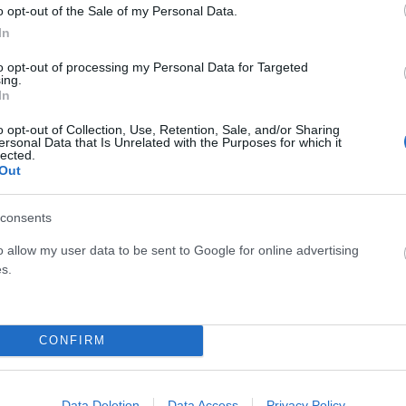
o opt-out of the Sale of my Personal Data.
In
to opt-out of processing my Personal Data for Targeted
ing.
In
o opt-out of Collection, Use, Retention, Sale, and/or Sharing
ersonal Data that Is Unrelated with the Purposes for which it
lected.
Out
consents
o allow my user data to be sent to Google for online advertising
ος
«Ο πόλεμος πλησιάζει στο τέλος του»: Το
s.
μήνυμα Πούτιν για Ουκρανία, Ευρώπη και
ειρηνευτικές συνομιλίες
CONFIRM
ΑΝΑΡΤΗΘΗΚΕ ΑΠΟ
ΣΤΈΛΛΑ ΛΊΤΑΙΝΑ
9 ΜΑΪ́ΟΥ 2026
Σε μια από τις πιο χαρακτηριστικές δημόσιες
τοποθετήσεις του τελευταίου διαστήματος για τον
Data Deletion
Data Access
Privacy Policy