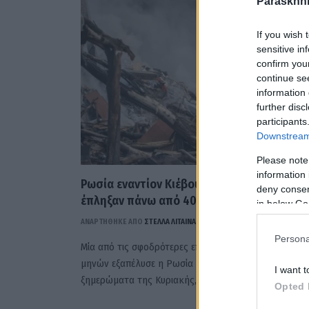
Paraskhni
If you wish 
sensitive in
confirm you
continue se
information 
further disc
participants
Downstream 
Please note
information 
Ρωσία εναντίον Κιέβου: Πύραυλοι και dron
deny consent
έπληξαν πάνω από 40 περιοχές (VIDEO)
in below Go
ΑΝΑΡΤΗΘΗΚΕ ΑΠΟ
ΣΤΈΛΛΑ ΛΊΤΑΙΝΑ
24 ΜΑΪ́ΟΥ 2026
Persona
Μία από τις σφοδρότερες επιθέσεις των τελευταίων
μηνών εξαπέλυσε η Ρωσία κατά του Κιέβου τα
I want t
ξημερώματα της Κυριακής, με πυραύλους…
Opted 