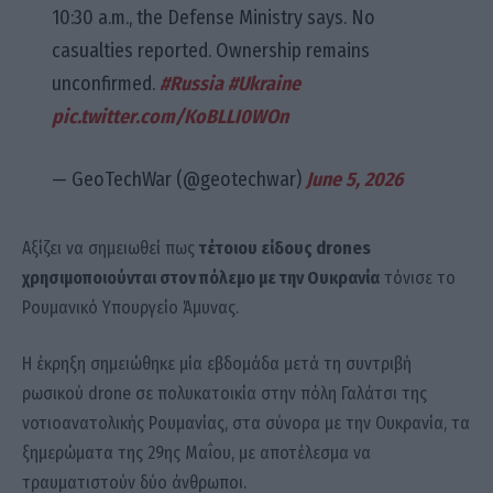
10:30 a.m., the Defense Ministry says. No
casualties reported. Ownership remains
unconfirmed.
#Russia
#Ukraine
pic.twitter.com/KoBLLI0WOn
— GeoTechWar (@geotechwar)
June 5, 2026
Αξίζει να σημειωθεί πως
τέτοιου είδους drones
χρησιμοποιούνται στον πόλεμο με την Ουκρανία
τόνισε το
Ρουμανικό Υπουργείο Άμυνας.
Η έκρηξη σημειώθηκε μία εβδομάδα μετά τη συντριβή
ρωσικού drone σε πολυκατοικία στην πόλη Γαλάτσι της
νοτιοανατολικής Ρουμανίας, στα σύνορα με την Ουκρανία, τα
ξημερώματα της 29ης Μαΐου, με αποτέλεσμα να
τραυματιστούν δύο άνθρωποι.