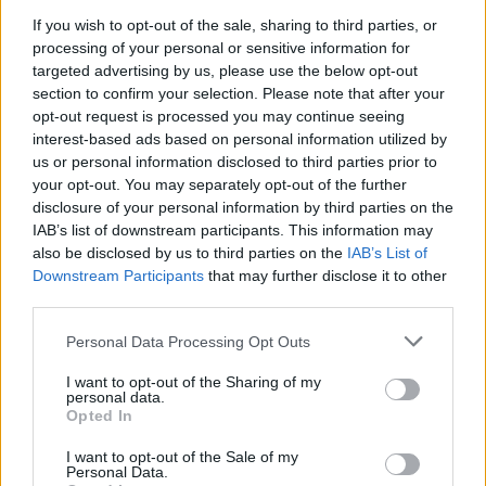
If you wish to opt-out of the sale, sharing to third parties, or
ΕΛΛΆΔΑ
processing of your personal or sensitive information for
Κορυφώνεται η έξοδος για τον 15Αύγουστο –
targeted advertising by us, please use the below opt-out
Αδειάζουν τα αστικά κέντρα
section to confirm your selection. Please note that after your
opt-out request is processed you may continue seeing
ΑΝΑΡΤΗΘΗΚΕ ΑΠΟ
ΕΛΕΑΝΑ ΖΑΜΠΑΡΑ
9 ΑΥΓΟΎΣΤΟΥ 2026
interest-based ads based on personal information utilized by
us or personal information disclosed to third parties prior to
your opt-out. You may separately opt-out of the further
disclosure of your personal information by third parties on the
IAB’s list of downstream participants. This information may
also be disclosed by us to third parties on the
IAB’s List of
Downstream Participants
that may further disclose it to other
third parties.
Please note that this website/app uses one or more Google
Personal Data Processing Opt Outs
services and may gather and store information including but
not limited to your visit or usage behaviour. You may click to
I want to opt-out of the Sharing of my
personal data.
grant or deny consent to Google and its third-party tags to
Opted In
use your data for below specified purposes in below Google
ΔΙΕΘΝΉ
consent section.
I want to opt-out of the Sale of my
Personal Data.
Η Τουρκία ζητά μορατόριουμ Ρωσίας–Ουκρανίας στις