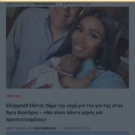
ΑΝΑΡΤΗΘΗΚΕ ΑΠΟ
DKATSAMADOU
8 ΑΥΓΟΎΣΤΟΥ 2026
TIME OUT
Ελίζαμπεθ Ελέτσι: Πήρε την ευχή για τον γιο της στον
Άγιο Νεκτάριο – «Να είσαι πάντα γερός και
προστατευμένος»
ΑΝΑΡΤΗΘΗΚΕ ΑΠΟ
DKATSAMADOU
8 ΑΥΓΟΎΣΤΟΥ 2026