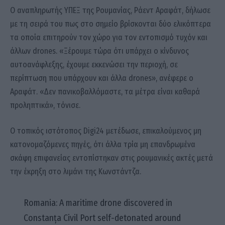
Ο αναπληρωτής ΥΠΕΞ της Ρουμανίας, Ράεντ Αραφάτ, δήλωσε
με τη σειρά του πως στο σημείο βρίσκονται δύο ελικόπτερα
τα οποία επιτηρούν τον χώρο για τον εντοπισμό τυχόν και
άλλων drones. «Ξέρουμε τώρα ότι υπάρχει o κίνδυνος
αυτοανάφλεξης, έχουμε εκκενώσει την περιοχή, σε
περίπτωση που υπάρχουν και άλλα drones», ανέφερε ο
Αραφάτ. «Δεν πανικοβαλλόμαστε, τα μέτρα είναι καθαρά
προληπτικά», τόνισε.
Ο τοπικός ιστότοπος Digi24 μετέδωσε, επικαλούμενος μη
κατονομαζόμενες πηγές, ότι άλλα τρία μη επανδρωμένα
σκάφη επιφανείας εντοπίστηκαν στις ρουμανικές ακτές μετά
την έκρηξη στο λιμάνι της Κωνστάντζα.
Romania: A maritime drone discovered in
Constanța Civil Port self-detonated around