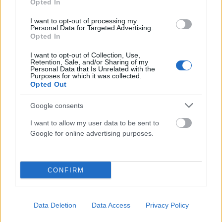
Opted In
επιθέσεις κατά εμπορικών πλοίων στη Μαύρη
Θάλασσα
I want to opt-out of processing my
Personal Data for Targeted Advertising.
ΑΝΑΡΤΗΘΗΚΕ ΑΠΟ
DKATSAMADOU
9 ΑΥΓΟΎΣΤΟΥ 2026
Opted In
I want to opt-out of Collection, Use,
Retention, Sale, and/or Sharing of my
Personal Data that Is Unrelated with the
Purposes for which it was collected.
Opted Out
Google consents
I want to allow my user data to be sent to
Google for online advertising purposes.
CONFIRM
ΑΣΤΥΝΟΜΙΚΆ
Αθηνών – Σουνίου: Ακόμη μία αναστροφή, ακόμη ένα
Data Deletion
Data Access
Privacy Policy
τροχαίο – Τραυματίες αστυνομικοί της ΔΙΑΣ (Video)