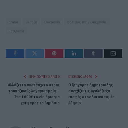
drone
Έκρηξη
Ουκρανία
πόλεμος στην Ουκρανία
Ρουμανία
Facebook
Twitter
Pinterest
LinkedIn
Tumblr
Email
ΠΡΟΗΓΟΎΜΕΝΟ ΆΡΘΡΟ
ΕΠΌΜΕΝΟ ΆΡΘΡΟ
Αλλάζει το ακατάσχετο στους
Ο Γρηγόρης Δημητριάδης
τραπεζικούς λογαριασμούς –
συνεχίζει τις «γαλάζιες»
Στα 1.600€ το νέο όριο για
επαφές στον δυτικό τομέα
χρέη προς το Δημόσιο
Αθηνών