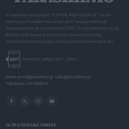
Η εταιρεία με την επωνυμία “POLITICAL MEDIA GROUP A.E.” και κατ’
επέκταση η ιστοσελίδα που κατέχει αυτή “www.paraskhnio.gr”
συμμορφώνονται με τη Σύσταση (ΕΕ) 2018/334 της Επιτροπής της 1ης
Μαρτίου 2018 σχετικά με τα μέτρα για την αποτελεσματική
αντιμετώπιση του παράνομου περιεχομένου στο διαδίκτυο (L 63).
Μοναδικός αριθμός Μ.Η.Τ. 262047
Email:
press@paraskhnio.gr
,
sales@paraskhnio.gr
Τηλέφωνο:
210 9580876
Facebook
X
Instagram
YouTube
(Twitter)
ΤΑ ΠΡΩΤΟΣΕΛΙΔΑ ΣΗΜΕΡΑ