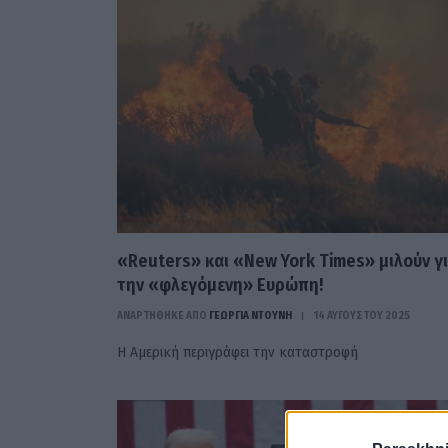
«Reuters» και «New York Times» μιλούν γ
την «φλεγόμενη» Ευρώπη!
ΑΝΑΡΤΗΘΗΚΕ ΑΠΟ
ΓΕΩΡΓΊΑ ΝΤΟΎΝΗ
14 ΑΥΓΟΎΣΤΟΥ 2025
Η Αμερική περιγράφει την καταστροφή