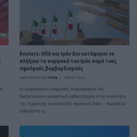
Reuters: ΗΠΑ και Ιράν δεν κατάφεραν να
α
πλήξουν τα πυρηνικά του Ιράν παρά τους
σφοδρούς βομβαρδισμούς
ΑΝΑΡΤΗΘΗΚΕ ΑΠΟ
PIOAN
5 ΜΑΪ́ΟΥ 2026
ις
Οι αμερικανικές υπηρεσίες πληροφοριών δεν
διαπιστώνουν ουσιαστική καθυστέρηση στην ικανότητα
της Τεχεράνης να αναπτύξει πυρηνικό όπλο – Παραμένει
εύθραυστη η…