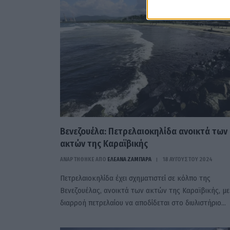
Βενεζουέλα: Πετρελαιοκηλίδα ανοικτά των
ακτών της Καραϊβικής
ΑΝΑΡΤΗΘΗΚΕ ΑΠΟ
ΕΛΕΑΝΑ ΖΑΜΠΑΡΑ
18 ΑΥΓΟΎΣΤΟΥ 2024
Πετρελαιοκηλίδα έχει σχηματιστεί σε κόλπο της
Βενεζουέλας, ανοικτά των ακτών της Καραϊβικής, με
διαρροή πετρελαίου να αποδίδεται στο διυλιστήριο…