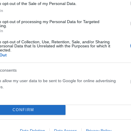
o opt-out of the Sale of my Personal Data.
In
to opt-out of processing my Personal Data for Targeted
ing.
In
o opt-out of Collection, Use, Retention, Sale, and/or Sharing
ersonal Data that Is Unrelated with the Purposes for which it
lected.
Out
Λίβανος: Στόχος ισραηλινής αεροπορικής
consents
επιδρομής αποθήκες όπλων της Χεζμπολάχ
o allow my user data to be sent to Google for online advertising
ΑΝΑΡΤΗΘΗΚΕ ΑΠΟ
ΕΛΕΑΝΑ ΖΑΜΠΑΡΑ
20 ΑΥΓΟΎΣΤΟΥ 2024
s.
Το Ισραήλ εξαπέλυσε απόψε αεροπορικές επιδρομές σε
ότια
τρεις τοποθεσίες στην κοιλάδα Μπεκάα, στο ανατολικό
χο
τμήμα του Λιβάνου, όπως μεταδίδει το…
CONFIRM
Data Deletion
Data Access
Privacy Policy