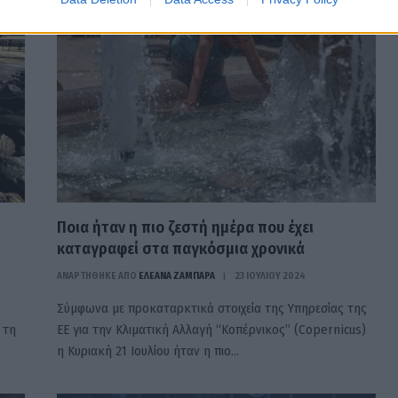
Ποια ήταν η πιο ζεστή ημέρα που έχει
καταγραφεί στα παγκόσμια χρονικά
ΑΝΑΡΤΗΘΗΚΕ ΑΠΟ
ΕΛΕΑΝΑ ΖΑΜΠΑΡΑ
23 ΙΟΥΛΊΟΥ 2024
Σύμφωνα με προκαταρκτικά στοιχεία της Υπηρεσίας της
 τη
ΕΕ για την Κλιματική Αλλαγή “Κοπέρνικος” (Copernicus)
η Κυριακή 21 Ιουλίου ήταν η πιο…