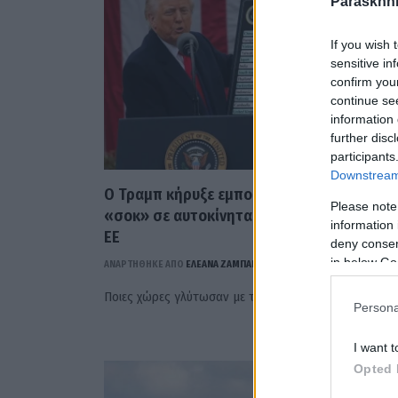
Paraskhni
If you wish 
sensitive in
confirm you
continue se
information 
further disc
participants
Downstream 
Ο Τραμπ κήρυξε εμπορικό πόλεμο! Δασμοί
Please note
«σοκ» σε αυτοκίνητα και προϊόντα απο τη
information 
ΕΕ
deny consent
in below Go
ΑΝΑΡΤΗΘΗΚΕ ΑΠΟ
ΕΛΕΑΝΑ ΖΑΜΠΑΡΑ
3 ΑΠΡΙΛΊΟΥ 2025
Ποιες χώρες γλύτωσαν με το μικρότερο ποσοστό
Persona
I want t
Opted 