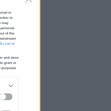
sonal or
ection to
ou may
 personal
out of the
 downstream
B’s List of
er and store
to grant or
ed purposes