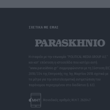
ΣΧΕΤΙΚΑ ΜΕ ΕΜΑΣ
Η εταιρεία με την επωνυμία “POLITICAL MEDIA GROUP A.E.”
και κατ’ επέκταση η ιστοσελίδα που κατέχει αυτή
“www.paraskhnio.gr” συμμορφώνονται με τη Σύσταση (ΕΕ
2018/334 της Επιτροπής της 1ης Μαρτίου 2018 σχετικά με
τα μέτρα για την αποτελεσματική αντιμετώπιση του
παράνομου περιεχομένου στο διαδίκτυο (L 63).
Μοναδικός αριθμός Μ.Η.Τ. 262047