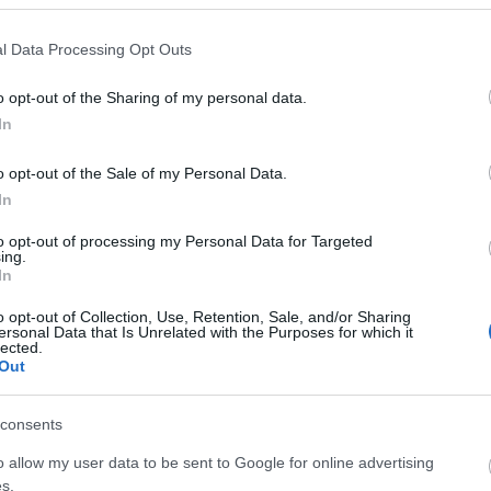
l Data Processing Opt Outs
o opt-out of the Sharing of my personal data.
In
o opt-out of the Sale of my Personal Data.
In
Μουτίδου: Ο τελευταίος πολιτικός που είχε
υγιή σεξουαλική σχέση πριν τον Κασσελάκη
to opt-out of processing my Personal Data for Targeted
ήταν ο Ανδρέας Παπανδρέου
ing.
In
ΑΝΑΡΤΗΘΗΚΕ ΑΠΟ
ΕΛΕΑΝΑ ΖΑΜΠΑΡΑ
27 ΣΕΠΤΕΜΒΡΊΟΥ 2023
o opt-out of Collection, Use, Retention, Sale, and/or Sharing
Τις τελευταίες ώρες στον προσωπικό της λογαριασμό στο
ersonal Data that Is Unrelated with the Purposes for which it
lected.
Instagram η Σοφία Μουτίδου δημοσίευσε ένα βίντεο με
Out
τον τίτλο «Όλη η…
consents
o allow my user data to be sent to Google for online advertising
s.