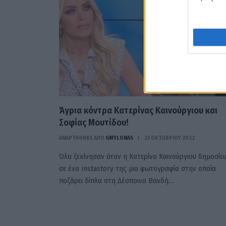
Άγρια κόντρα Κατερίνας Καινούργιου και
Σοφίας Μουτίδου!
ΑΝΑΡΤΗΘΗΚΕ ΑΠΟ
GMYLONAS
23 ΟΚΤΩΒΡΊΟΥ 2022
Όλα ξεκίνησαν όταν η Κατερίνα Καινούργιου δημοσίε
σε ένα instastory της μια φωτογραφία στην οποία
ποζάρει δίπλα στη Δέσποινα Βανδή.…