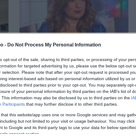
o -
Do Not Process My Personal Information
το
Η Σοφία Μουτίδου ποζάρει με την κόρη της
to opt-out of the sale, sharing to third parties, or processing of your per
(photo)
formation for targeted advertising by us, please use the below opt-out s
r selection. Please note that after your opt-out request is processed y
ΑΝΑΡΤΗΘΗΚΕ ΑΠΟ
ΓΕΩΡΓΊΑ ΝΤΟΎΝΗ
23 ΑΥΓΟΎΣΤΟΥ 2024
eing interest-based ads based on personal information utilized by us or
Η ανάρτησή τους στα social
disclosed to third parties prior to your opt-out. You may separately opt-
losure of your personal information by third parties on the IAB’s list of
. This information may also be disclosed by us to third parties on the
IA
Participants
that may further disclose it to other third parties.
 that this website/app uses one or more Google services and may gath
including but not limited to your visit or usage behaviour. You may click 
 to Google and its third-party tags to use your data for below specifi
ogle consent section.