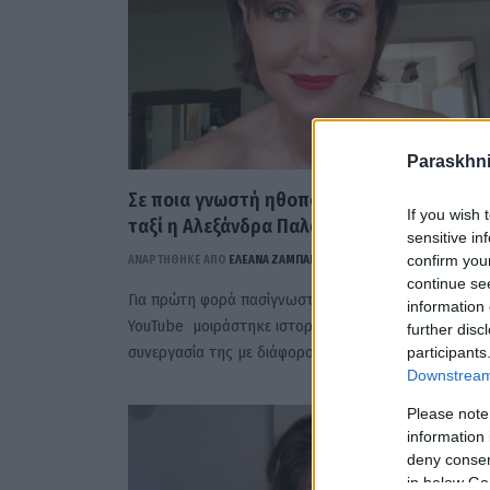
Paraskhni
Σε ποια γνωστή ηθοποιό έδωσε λεφτά για 
If you wish 
ταξί η Αλεξάνδρα Παλαιολόγου; (video)
sensitive in
confirm you
ΑΝΑΡΤΗΘΗΚΕ ΑΠΟ
ΕΛΕΑΝΑ ΖΑΜΠΑΡΑ
27 ΝΟΕΜΒΡΊΟΥ 2024
continue se
Για πρώτη φορά πασίγνωστη ηθοποιός με βίντεο στο
information 
YouTube μοιράστηκε ιστορίες από το θέατρο και τη
further disc
συνεργασία της με διάφορους…
participants
Downstream 
Please note
information 
deny consent
in below Go