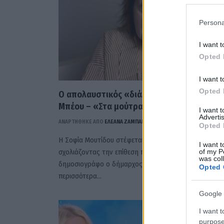
Persona
I want t
Opted 
I want t
Opted 
Ο απολαυστικός «διάλογος» Μουτίδου –
Μπέου – «Στα μούτρα σου» (ΒΙΝΤΕΟ))
I want 
Advertis
ΑΝΑΡΤΗΘΗΚΕ ΑΠΟ
ΕΛΕΑΝΑ ΖΑΜΠΑΡΑ
1 ΝΟΕΜΒΡΊΟΥ 2023
Opted 
Η Σοφία Μουτίδου στέφεται κατά του Αχιλλέα Μπέου
I want t
σχολιάζοντας την επίθεση που εξαπέλυσε σε
of my P
was col
δημοσιογράφο ο δήμαρχος Βόλου. Διαβάστε
Opted 
περισσότερα…
Google 
I want t
purpose