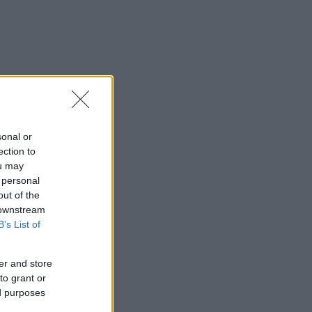
sonal or
ection to
ou may
 personal
out of the
 downstream
B’s List of
er and store
to grant or
ed purposes