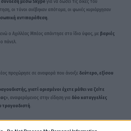
 σύνδεση μέσω Skype
για να δώσει τις δικές του
τηση, οι τόνοι ανέβηκαν απότομα, οι φωνές κυριάρχησαν
σωπική αντιπαράθεση
.
 ενώ ο Αχιλλέας Μπέος απάντησε στο ίδιο ύφος, με
βαριές
ο πάνελ.
Μπέος προχώρησε σε αναφορά που άνοιξε
δεύτερο, εξίσου
αγουδιστής, γιατί ορισμένοι έχετε μάθει να ζείτε
ίας
», αναφερόμενος στην είδηση για
δύο καταγγελίες
υ τραγουδιστή
.