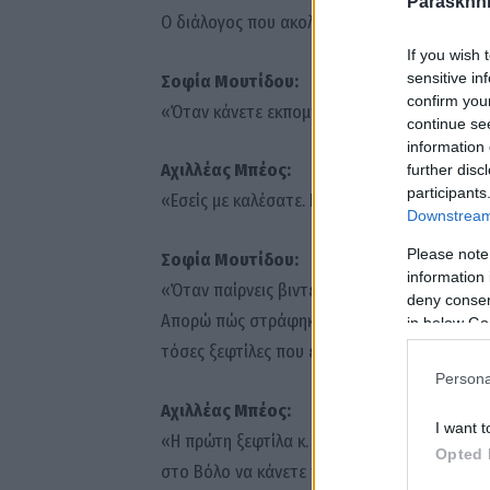
Paraskhni
Ο διάλογος που ακολούθησε ανέβασε κι άλλ
If you wish 
sensitive in
Σοφία Μουτίδου:
confirm you
«Όταν κάνετε εκπομπή να το πείτε εσείς».
continue se
information 
Αχιλλέας Μπέος:
further disc
participants
«Εσείς με καλέσατε. Καληνύχτα σας και συνεχ
Downstream 
Please note
Σοφία Μουτίδου:
information 
«Όταν παίρνεις βιντεοκλήση τον Μπέο τι περι
deny consent
Απορώ πώς στράφηκαν εναντίον σας για αυτό
in below Go
τόσες ξεφτίλες που εξαπολύετε».
Persona
Αχιλλέας Μπέος:
I want t
«Η πρώτη ξεφτίλα κ. Μουτίδου είστε εσείς. Θ
Opted 
στο Βόλο να κάνετε παράσταση. Γιατί θα ερχ