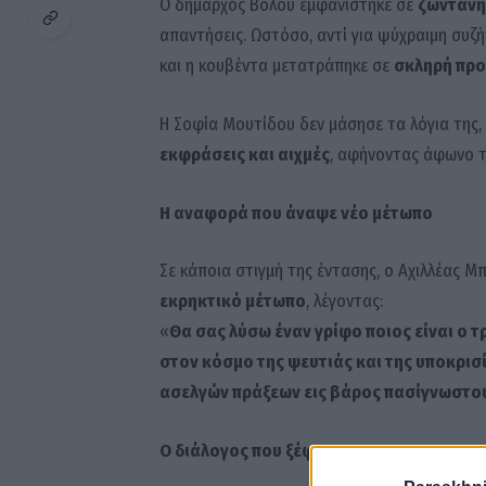
Ο δήμαρχος Βόλου εμφανίστηκε σε
ζωντανή
απαντήσεις. Ωστόσο, αντί για ψύχραιμη συζή
και η κουβέντα μετατράπηκε σε
σκληρή προ
Η Σοφία Μουτίδου δεν μάσησε τα λόγια της,
εκφράσεις και αιχμές
, αφήνοντας άφωνο τ
Η αναφορά που άναψε νέο μέτωπο
Σε κάποια στιγμή της έντασης, ο Αχιλλέας 
εκρηκτικό μέτωπο
, λέγοντας:
«
Θα σας λύσω έναν γρίφο ποιος είναι ο τρ
στον κόσμο της ψευτιάς και της υποκρισ
ασελγών πράξεων εις βάρος πασίγνωστο
Ο διάλογος που ξέφυγε