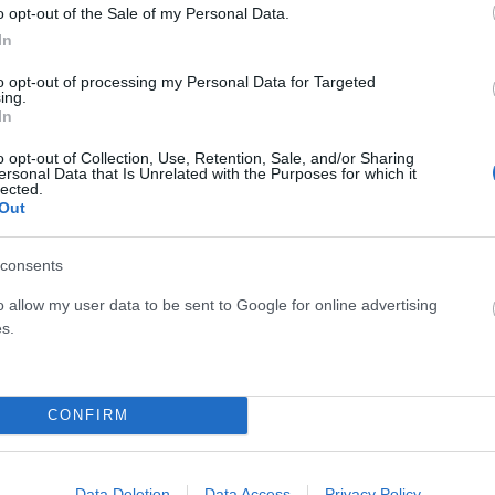
o opt-out of the Sale of my Personal Data.
In
τε στις Σέρρες. Έχω μία ελαφριά τσίπα. Όσο είσαι εσύ
to opt-out of processing my Personal Data for Targeted
ing.
αι ρατσιστές δεν γουστάρω
. Πήγαινε να βρίσεις κι
In
o opt-out of Collection, Use, Retention, Sale, and/or Sharing
ersonal Data that Is Unrelated with the Purposes for which it
lected.
ένει στα ύψη, αφήνοντας πίσω του έναν
on air καβγά
που
Out
αναμένεται να έχει συνέχεια.
consents
o allow my user data to be sent to Google for online advertising
s.
CONFIRM
Data Deletion
Data Access
Privacy Policy