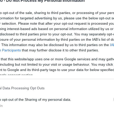
o -
Do Not Process My Personal Information
ο το θερμόμετρο:
to opt-out of the sale, sharing to third parties, or processing of your per
formation for targeted advertising by us, please use the below opt-out s
r selection. Please note that after your opt-out request is processed y
eing interest-based ads based on personal information utilized by us or
disclosed to third parties prior to your opt-out. You may separately opt-
losure of your personal information by third parties on the IAB’s list of
. This information may also be disclosed by us to third parties on the
IA
ίστε».
Participants
that may further disclose it to other third parties.
 that this website/app uses one or more Google services and may gath
including but not limited to your visit or usage behaviour. You may click 
μένεις το 2025; Θέλετε να μιλάμε ο ένας πάνω στον άλλον;
 to Google and its third-party tags to use your data for below specifi
 και δεν στράφηκαν εναντίον σας τόσα χρόνια για τις
ogle consent section.
l Data Processing Opt Outs
o opt-out of the Sharing of my personal data.
εωρείτε και τον εαυτό σας ηθοποιό. Ότι δεν θα ‘ρθειτε
In
όταν κανένας να σας δει;».