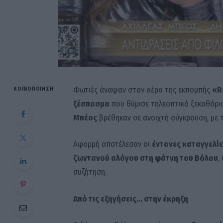
Φωτιές άναψαν στον αέρα της εκπομπής
«R
ΚΟΙΝΟΠΟΊΗΣΗ
ξέσπασμα
που θύμισε τηλεοπτικό ξεκαθάρι
Μπέος
βρέθηκαν σε ανοιχτή σύγκρουση, με τ
Αφορμή αποτέλεσαν οι
έντονες καταγγελί
ζωντανού αλόγου στη φάτνη του Βόλου
,
συζήτηση.
Από τις εξηγήσεις… στην έκρηξη