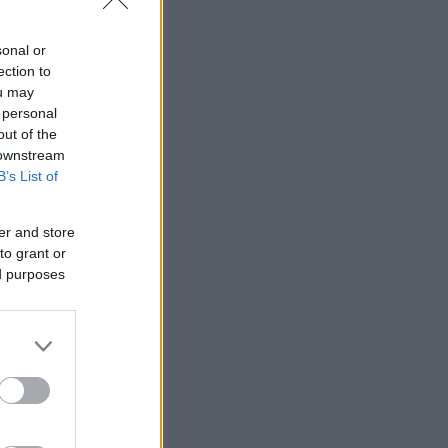
sonal or
ection to
ou may
 personal
out of the
 downstream
B’s List of
er and store
to grant or
ed purposes