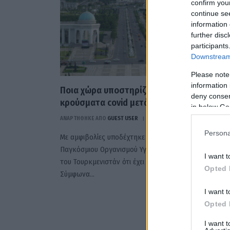
confirm you
continue se
information 
further disc
participants
Downstream 
Please note
information 
Ποια χώρα υποστηρίζει ότι έχει μηδέν
deny consent
κρούσματα covid μετά τη Β. Κορέα.
in below Go
ΑΝΑΡΤΗΘΗΚΕ ΑΠΟ
GUEST USER
8 ΝΟΕΜΒΡΊΟΥ 2021
Persona
Με αμφιβολίες υποδέχτηκε ανώτερος αξιωματούχος 
Παγκόσμιου Οργανισμού Υγείας (ΠΟΥ) τους ισχυρισμο
I want t
του Τουρκμενιστάν ότι έχει μηδέν κρούσματα κορονο
Opted 
Σύμφωνα…
I want t
Opted 
I want 