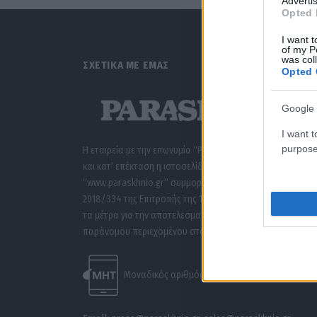
Advertis
Opted 
I want t
of my P
was col
ΣΧΕΤΙΚΑ ΜΕ ΕΜΑΣ
Opted 
Google 
I want t
purpose
Η εταιρεία με την επωνυμία “POLITICAL MEDIA GROUP A.E.”
και κατ’ επέκταση η ιστοσελίδα που κατέχει αυτή
“www.paraskhnio.gr” συμμορφώνονται με τη Σύσταση (ΕΕ
2018/334 της Επιτροπής της 1ης Μαρτίου 2018 σχετικά με
τα μέτρα για την αποτελεσματική αντιμετώπιση του
παράνομου περιεχομένου στο διαδίκτυο (L 63).
Μοναδικός αριθμός Μ.Η.Τ. 262047