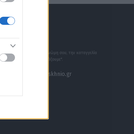
ΕΝΗΜΕΡΩΣΟΥ ΠΡΩΤΟΣ
ΣΕ ΑΚΟΥΜΕ
Στείλε την άποψή σου, τη γνώμη σου, την καταγγελία
σου, ή αν θέλεις κάτι να "ψάξουμε".
akouseme@paraskhnio.gr