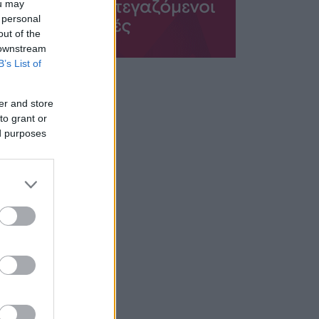
ou may
 personal
out of the
 downstream
B’s List of
er and store
to grant or
ed purposes