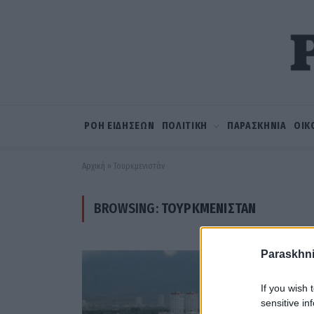
ΡΟΗ ΕΙΔΗΣΕΩΝ
ΠΟΛΙΤΙΚΗ
ΠΑΡΑΣΚΗΝΙΑ
ΟΙΚ
Αρχική
»
Τουρκμενιστάν
BROWSING:
ΤΟΥΡΚΜΕΝΙΣΤΆΝ
Paraskhni
If you wish 
sensitive in