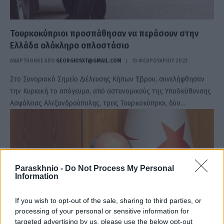
Τουρκοκύπριοι προσπάθησαν να περάσουν στην
Ελλάδα ολόκληρο οπλοστάσιο
ΑΝΑΡΤΗΘΗΚΕ ΑΠΟ
GEORGIOSXT@GMAIL.COM
13 ΦΕΒΡΟΥΑΡΊΟΥ 2023
Στο Συνοριακό Σημείο Διέλευσης Κήπων Έβρου, συνελήφθησαν
την Κυριακή το απόγευμα, από αστυνομικούς της Υποδιεύθυνσης
Ασφάλειας Αλεξανδρούπολης, τρεις Τουρκοκύπριοι, δύο…
Paraskhnio -
Do Not Process My Personal
Information
If you wish to opt-out of the sale, sharing to third parties, or
processing of your personal or sensitive information for
targeted advertising by us, please use the below opt-out