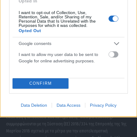
Opted In
I want to opt-out of Collection, Use,
Retention, Sale, and/or Sharing of my
Personal Data that Is Unrelated with the
Purposes for which it was collected.
Opted Out
Google consents
I want to allow my user data to be sent to
Google for online advertising purposes.
ΣΧΕΤΙΚΑ ΜΕ ΕΜΑΣ
CONFIRM
Data Deletion
Data Access
Privacy Policy
Η εταιρεία με την επωνυμία “POLITICAL MEDIA GROUP A.E.” και κατ’
επέκταση η ιστοσελίδα που κατέχει αυτή “www.paraskhnio.gr”
συμμορφώνονται με τη Σύσταση (ΕΕ) 2018/334 της Επιτροπής της 1ης
Μαρτίου 2018 σχετικά με τα μέτρα για την αποτελεσματική