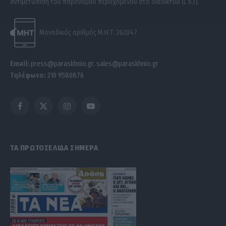
αντιμετώπιση του παράνομου περιεχομένου στο διαδίκτυο (L 63).
Μοναδικός αριθμός Μ.Η.Τ. 262047
Email:
press@paraskhnio.gr
,
sales@paraskhnio.gr
Τηλέφωνο:
210 9580876
Facebook
X
Instagram
YouTube
(Twitter)
ΤΑ ΠΡΩΤΟΣΕΛΙΔΑ ΣΗΜΕΡΑ