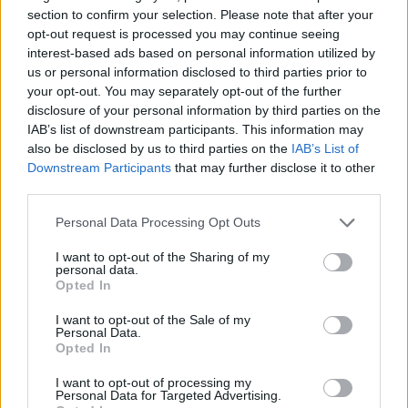
section to confirm your selection. Please note that after your
opt-out request is processed you may continue seeing
interest-based ads based on personal information utilized by
Επιμένει σε δύο κράτη και προκαλεί ο Τατάρ
us or personal information disclosed to third parties prior to
your opt-out. You may separately opt-out of the further
ΑΝΑΡΤΗΘΗΚΕ ΑΠΟ
GUEST USER
21 ΔΕΚΕΜΒΡΊΟΥ 2021
disclosure of your personal information by third parties on the
Δεν υπάρχει περίπτωση η τουρκοκυπριακή πλευρά να κάνει ένα
IAB’s list of downstream participants. This information may
βήμα πίσω «από την πολιτική δύο ξεχωριστών κυρίαρχων ίσων
also be disclosed by us to third parties on the
IAB’s List of
Downstream Participants
that may further disclose it to other
κρατών», δήλωσε…
third parties.
Please note that this website/app uses one or more Google
Personal Data Processing Opt Outs
services and may gather and store information including but
not limited to your visit or usage behaviour. You may click to
I want to opt-out of the Sharing of my
personal data.
grant or deny consent to Google and its third-party tags to
Opted In
use your data for below specified purposes in below Google
consent section.
I want to opt-out of the Sale of my
Personal Data.
Opted In
I want to opt-out of processing my
Personal Data for Targeted Advertising.