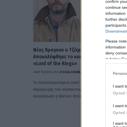
confirm you
continue se
information 
further disc
participants
Downstream 
Please note
information 
Νέος Άραγκον ο Τζέιμι Ντόρναν:
deny consent
Αποκαλύφθηκε το καστ της νέας ταινίας
in below Go
«Lord of the Rings»
ΑΝΑΡΤΗΘΗΚΕ ΑΠΟ
ΣΤΈΛΛΑ ΛΊΤΑΙΝΑ
15 ΑΠΡΙΛΊΟΥ 2026
Persona
Το πολυαναμενόμενο καστ της νέας κινηματογραφικ
I want t
παραγωγής του σύμπαντος του The Lord of the Rin
Opted 
ανακοίνωσε η Warner Bros., προκαλώντας…
I want t
Opted 
I want 