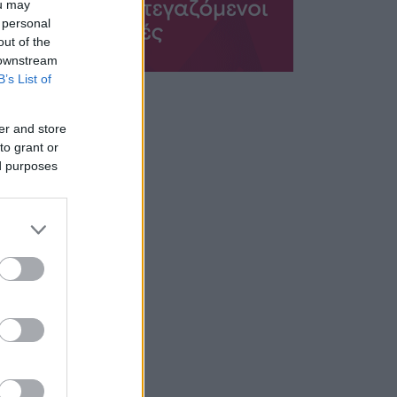
ou may
 personal
out of the
 downstream
B’s List of
er and store
to grant or
ed purposes