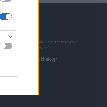
ΕΝΗΜΕΡΩΣΟΥ ΠΡΩΤΟΣ
ΣΕ ΑΚΟΥΜΕ
Στείλε την άποψή σου, τη γνώμη σου, την καταγγελία
σου, ή αν θέλεις κάτι να "ψάξουμε".
akouseme@paraskhnio.gr