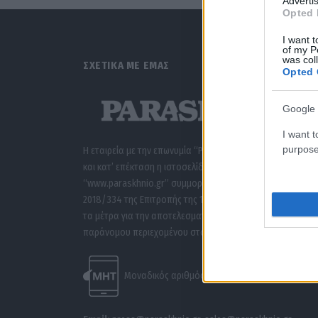
Advertis
Opted 
I want t
of my P
was col
ΣΧΕΤΙΚΑ ΜΕ ΕΜΑΣ
Opted 
Google 
I want t
purpose
Η εταιρεία με την επωνυμία “POLITICAL MEDIA GROUP A.E.”
και κατ’ επέκταση η ιστοσελίδα που κατέχει αυτή
“www.paraskhnio.gr” συμμορφώνονται με τη Σύσταση (ΕΕ
2018/334 της Επιτροπής της 1ης Μαρτίου 2018 σχετικά με
τα μέτρα για την αποτελεσματική αντιμετώπιση του
παράνομου περιεχομένου στο διαδίκτυο (L 63).
Μοναδικός αριθμός Μ.Η.Τ. 262047