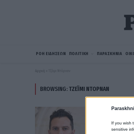
ΡΟΗ ΕΙΔΗΣΕΩΝ
ΠΟΛΙΤΙΚΗ
ΠΑΡΑΣΚΗΝΙΑ
ΟΙΚ
Αρχική
»
Τζέιμι Ντόρναν
BROWSING:
ΤΖΈΙΜΙ ΝΤΌΡΝΑΝ
Paraskhni
If you wish 
sensitive in