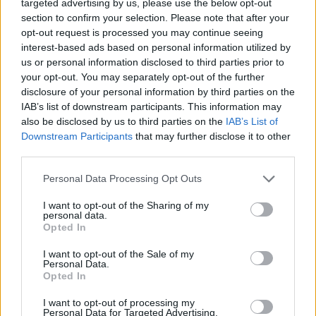
targeted advertising by us, please use the below opt-out
section to confirm your selection. Please note that after your
opt-out request is processed you may continue seeing
interest-based ads based on personal information utilized by
us or personal information disclosed to third parties prior to
your opt-out. You may separately opt-out of the further
disclosure of your personal information by third parties on the
IAB’s list of downstream participants. This information may
also be disclosed by us to third parties on the
IAB’s List of
Downstream Participants
that may further disclose it to other
third parties.
ΣΧΕΤΙΚΑ ΜΕ ΕΜΑΣ
Please note that this website/app uses one or more Google
Personal Data Processing Opt Outs
services and may gather and store information including but
not limited to your visit or usage behaviour. You may click to
I want to opt-out of the Sharing of my
personal data.
grant or deny consent to Google and its third-party tags to
Opted In
use your data for below specified purposes in below Google
consent section.
I want to opt-out of the Sale of my
Personal Data.
Η εταιρεία με την επωνυμία “POLITICAL MEDIA GROUP A.E.” και κατ’
Opted In
επέκταση η ιστοσελίδα που κατέχει αυτή “www.paraskhnio.gr”
συμμορφώνονται με τη Σύσταση (ΕΕ) 2018/334 της Επιτροπής της 1ης
I want to opt-out of processing my
Personal Data for Targeted Advertising.
Μαρτίου 2018 σχετικά με τα μέτρα για την αποτελεσματική