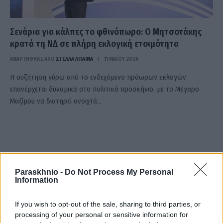
Σενάρια για κάλπες το φθινόπωρο: Ο Μητσοτάκης
κρατά τη ΝΔ σε πλήρη εκλογική ετοιμότητα
ΑΝΑΡΤΗΘΗΚΕ ΑΠΟ
ΣΤΈΛΛΑ ΛΊΤΑΙΝΑ
11 ΜΑΪ́ΟΥ 2026
Η συζήτηση γύρω από το ενδεχόμενο πρόωρων εκλογών
επανέρχεται δυναμικά στο πολιτικό προσκήνιο, με το Μέγαρο
Μαξίμου να διατηρεί ανοιχτά…
Paraskhnio -
Do Not Process My Personal
Information
If you wish to opt-out of the sale, sharing to third parties, or
processing of your personal or sensitive information for