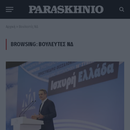
Αρχική
»
Βουλευτές ΝΔ
BROWSING:
ΒΟΥΛΕΥΤΈΣ ΝΔ