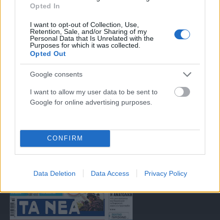
Opted In
αντιμετώπιση του παράνομου περιεχομένου στο διαδίκτυο (L 63).
I want to opt-out of Collection, Use,
Retention, Sale, and/or Sharing of my
Personal Data that Is Unrelated with the
Μοναδικός αριθμός Μ.Η.Τ. 262047
Purposes for which it was collected.
Opted Out
Email:
press@paraskhnio.gr
,
sales@paraskhnio.gr
Google consents
Τηλέφωνο:
210 9580876
I want to allow my user data to be sent to
Google for online advertising purposes.
Facebook
X
Instagram
YouTube
(Twitter)
CONFIRM
ΤΑ ΠΡΩΤΟΣΕΛΙΔΑ ΣΗΜΕΡΑ
Data Deletion
Data Access
Privacy Policy