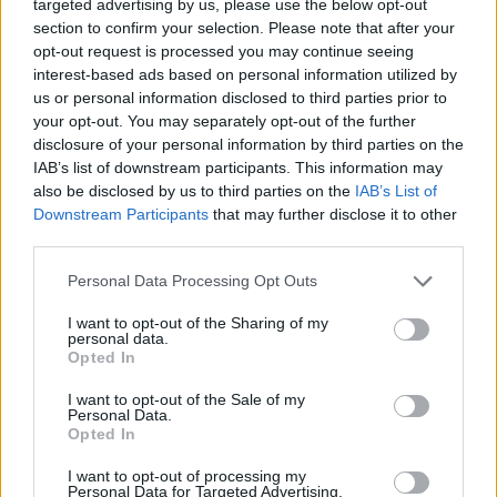
targeted advertising by us, please use the below opt-out
section to confirm your selection. Please note that after your
opt-out request is processed you may continue seeing
interest-based ads based on personal information utilized by
us or personal information disclosed to third parties prior to
your opt-out. You may separately opt-out of the further
disclosure of your personal information by third parties on the
IAB’s list of downstream participants. This information may
also be disclosed by us to third parties on the
IAB’s List of
Downstream Participants
that may further disclose it to other
third parties.
ΣΧΕΤΙΚΑ ΜΕ ΕΜΑΣ
Please note that this website/app uses one or more Google
Personal Data Processing Opt Outs
services and may gather and store information including but
not limited to your visit or usage behaviour. You may click to
I want to opt-out of the Sharing of my
personal data.
grant or deny consent to Google and its third-party tags to
Opted In
use your data for below specified purposes in below Google
consent section.
I want to opt-out of the Sale of my
Personal Data.
Η εταιρεία με την επωνυμία “POLITICAL MEDIA GROUP A.E.” και κατ’
Opted In
επέκταση η ιστοσελίδα που κατέχει αυτή “www.paraskhnio.gr”
συμμορφώνονται με τη Σύσταση (ΕΕ) 2018/334 της Επιτροπής της 1ης
I want to opt-out of processing my
Personal Data for Targeted Advertising.
Μαρτίου 2018 σχετικά με τα μέτρα για την αποτελεσματική