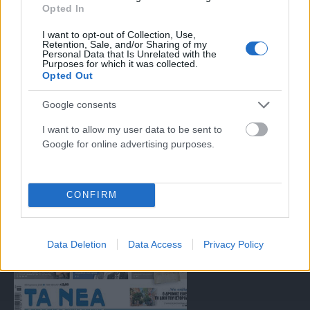
Opted In
αντιμετώπιση του παράνομου περιεχομένου στο διαδίκτυο (L 63).
I want to opt-out of Collection, Use,
Retention, Sale, and/or Sharing of my
Personal Data that Is Unrelated with the
Μοναδικός αριθμός Μ.Η.Τ. 262047
Purposes for which it was collected.
Opted Out
Email:
press@paraskhnio.gr
,
sales@paraskhnio.gr
Google consents
Τηλέφωνο:
210 9580876
I want to allow my user data to be sent to
Google for online advertising purposes.
Facebook
X
Instagram
YouTube
(Twitter)
CONFIRM
ΤΑ ΠΡΩΤΟΣΕΛΙΔΑ ΣΗΜΕΡΑ
Data Deletion
Data Access
Privacy Policy