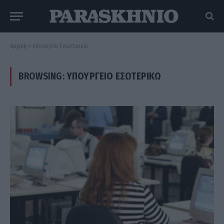
Αρχική
»
υπουργείο Εσωτερικώ
BROWSING:
ΥΠΟΥΡΓΕΊΟ ΕΣΩΤΕΡΙΚΏ