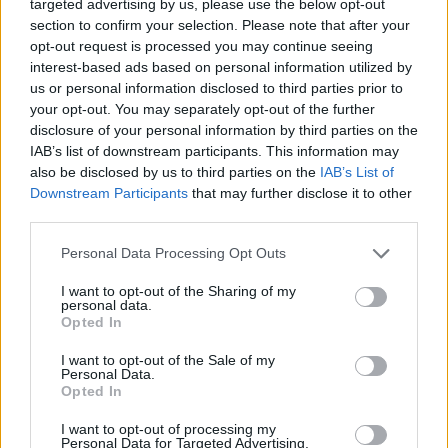
targeted advertising by us, please use the below opt-out
section to confirm your selection. Please note that after your
opt-out request is processed you may continue seeing
interest-based ads based on personal information utilized by
us or personal information disclosed to third parties prior to
your opt-out. You may separately opt-out of the further
disclosure of your personal information by third parties on the
IAB’s list of downstream participants. This information may
also be disclosed by us to third parties on the
IAB’s List of
Downstream Participants
that may further disclose it to other
third parties.
ΣΧΕΤΙΚΑ ΜΕ ΕΜΑΣ
Please note that this website/app uses one or more Google
Personal Data Processing Opt Outs
services and may gather and store information including but
not limited to your visit or usage behaviour. You may click to
I want to opt-out of the Sharing of my
personal data.
grant or deny consent to Google and its third-party tags to
Opted In
use your data for below specified purposes in below Google
consent section.
I want to opt-out of the Sale of my
Personal Data.
Η εταιρεία με την επωνυμία “POLITICAL MEDIA GROUP A.E.” και κατ’
Opted In
επέκταση η ιστοσελίδα που κατέχει αυτή “www.paraskhnio.gr”
συμμορφώνονται με τη Σύσταση (ΕΕ) 2018/334 της Επιτροπής της 1ης
I want to opt-out of processing my
Personal Data for Targeted Advertising.
Μαρτίου 2018 σχετικά με τα μέτρα για την αποτελεσματική