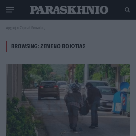
Αρχική
»
Ζεμενό Βοιωτίας
BROWSING:
ΖΕΜΕΝΌ ΒΟΙΩΤΊΑΣ