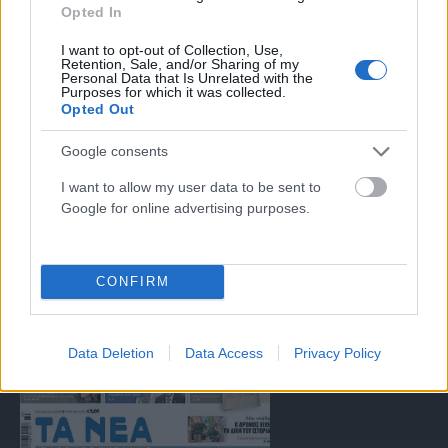
Opted In
αντιμετώπιση του παράνομου περιεχομένου στο διαδίκτυο (L 63).
I want to opt-out of Collection, Use,
Retention, Sale, and/or Sharing of my
Personal Data that Is Unrelated with the
Μοναδικός αριθμός Μ.Η.Τ. 262047
Purposes for which it was collected.
Opted Out
Email:
press@paraskhnio.gr
,
sales@paraskhnio.gr
Google consents
Τηλέφωνο:
210 9580876
I want to allow my user data to be sent to
Google for online advertising purposes.
Facebook
X
Instagram
YouTube
(Twitter)
CONFIRM
ΤΑ ΠΡΩΤΟΣΕΛΙΔΑ ΣΗΜΕΡΑ
Data Deletion
Data Access
Privacy Policy