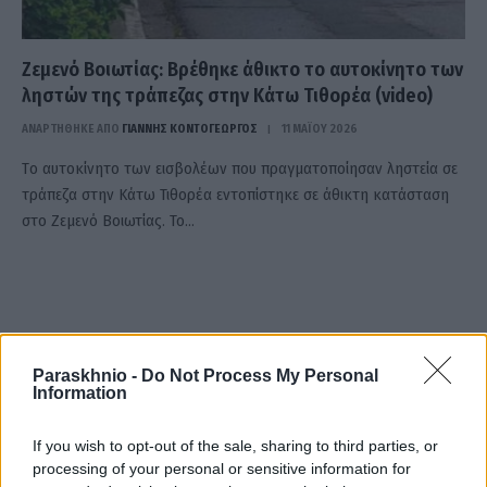
Ζεμενό Βοιωτίας: Βρέθηκε άθικτο το αυτοκίνητο των
ληστών της τράπεζας στην Κάτω Τιθορέα (video)
ΑΝΑΡΤΗΘΗΚΕ ΑΠΟ
ΓΙΆΝΝΗΣ ΚΟΝΤΟΓΕΏΡΓΟΣ
11 ΜΑΪ́ΟΥ 2026
Tο αυτοκίνητο των εισβολέων που πραγματοποίησαν ληστεία σε
τράπεζα στην Κάτω Τιθορέα εντοπίστηκε σε άθικτη κατάσταση
στο Ζεμενό Βοιωτίας. Το…
Paraskhnio -
Do Not Process My Personal
Information
If you wish to opt-out of the sale, sharing to third parties, or
processing of your personal or sensitive information for