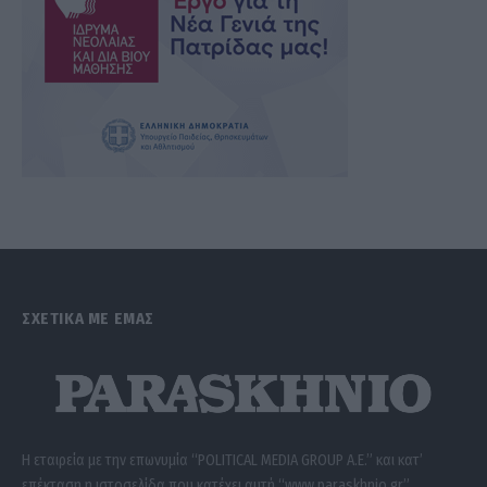
ΣΧΕΤΙΚΑ ΜΕ ΕΜΑΣ
Η εταιρεία με την επωνυμία “POLITICAL MEDIA GROUP A.E.” και κατ’
επέκταση η ιστοσελίδα που κατέχει αυτή “www.paraskhnio.gr”