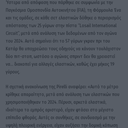
Ύστερα από απόφαση που πάρθηκε σε συμφωνία με την
Παγκόσμια Ομοσπονδία Αυτοκινήτου (FIA), τη Φόρμουλα Ένα
και τις ομάδες, σε κάθε σετ ελαστικών δόθηκε ο περιορισμός
απόστασης των 25 γύρων στην πίστα “Losail International
Circuit”, μετά από ανάλυση των δεδομένων από τον αγώνα
του 2024. Αυτό σημαίνει ότι το 57 γύρων γκραν πρι του
Κατάρ θα υποχρεώσει τους οδηγούς να κάνουν τουλάχιστον
δύο πιτ-στοπ, ωστόσο ο αγώνας σπριντ δεν θα χρειαστεί
να… διακοπεί για αλλαγές ελαστικών, καθώς έχει μήκος 19
γύρους.
Η σχετική ανακοίνωση της Pirelli αναφέρει: «Αυτό το μέτρο
κρίθηκε απαραίτητο, μετά από ανάλυση των ελαστικών που
χρησιμοποιήθηκαν το 2024. Πέρυσι, αρκετά ελαστικά,
ιδιαίτερα το εμπρός αριστερό, είχαν φτάσει στο μέγιστο
επίπεδο φθοράς. Αυτές οι συνθήκες, σε συνδυασμό με την
υψηλή πλευρική ενέργεια, είχαν αυξήσει την δομική κόπωση