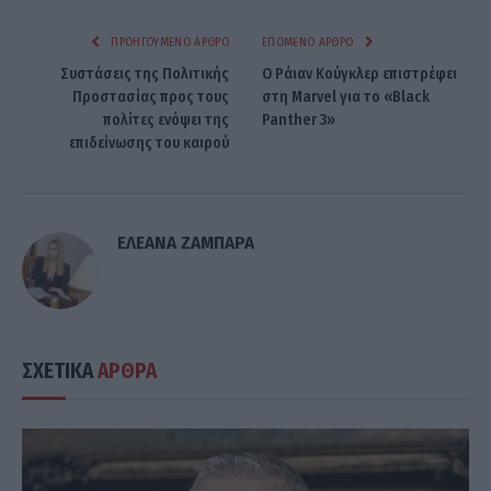
ΠΡΟΗΓΟΎΜΕΝΟ ΆΡΘΡΟ
ΕΠΌΜΕΝΟ ΆΡΘΡΟ
Συστάσεις της Πολιτικής
Ο Ράιαν Κούγκλερ επιστρέφει
Προστασίας προς τους
στη Marvel για το «Black
πολίτες ενόψει της
Panther 3»
επιδείνωσης του καιρού
ΕΛΕΑΝΑ ΖΑΜΠΑΡΑ
ΣΧΕΤΙΚΑ
ΑΡΘΡΑ