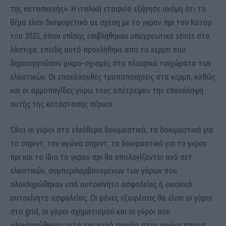
της κατασκευής». Η ιταλική εταιρεία εξήγησε ακόμη ότι το
θέμα είναι διαφορετικό σε σχέση με το γκραν πρι του Κατάρ
του 2023, όπου επίσης επιβλήθηκαν υποχρεωτικά stints στα
λάστιχα, επειδή αυτό προκλήθηκε από τα κερμπ που
δημιουργούσαν μικρο-σχισμές στα πλευρικά τοιχώματα των
ελαστικών. Οι επακόλουθες τροποποιήσεις στα κερμπ, καθώς
και οι αμμοπαγίδες γύρω τους απέτρεψαν την επανάληψη
αυτής της κατάστασης πέρυσι.
Όλοι οι γύροι στα ελεύθερα δοκιμαστικά, τα δοκιμαστικά για
το σπριντ, τον αγώνα σπριντ, τα δοκιμαστικά για το γκραν
πρι και το ίδιο το γκραν πρι θα υπολογίζονται ανά σετ
ελαστικών, συμπεριλαμβανομένων των γύρων που
ολοκληρώθηκαν υπό αυτοκίνητο ασφαλείας ή εικονικό
αυτοκίνητο ασφαλείας. Οι μόνες εξαιρέσεις θα είναι οι γύροι
στο grid, οι γύροι σχηματισμού και οι γύροι που
ολοκληρώθηκαν μετά την καρό σημαία στον αγώνα σπριντ