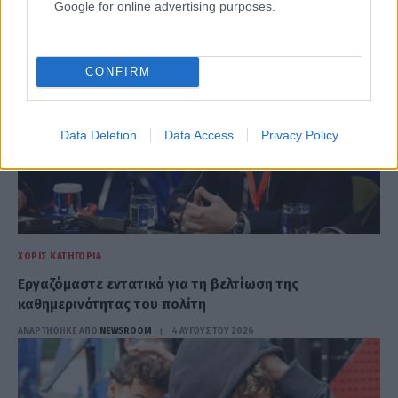
Google for online advertising purposes.
CONFIRM
Data Deletion
Data Access
Privacy Policy
ΧΩΡΊΣ ΚΑΤΗΓΟΡΊΑ
Εργαζόμαστε εντατικά για τη βελτίωση της
καθημερινότητας του πολίτη
ΑΝΑΡΤΗΘΗΚΕ ΑΠΟ
NEWSROOM
4 ΑΥΓΟΎΣΤΟΥ 2026