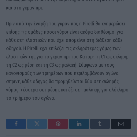
και στο γκραν πρι.
Πριν από την έναρξη του γκραν πρι, η Pirelli θα ενημερώσει
επίσης τις ομάδες πόσοι γύροι είναι ακόμα διαθέσιμοι για
κάθε σετ ελαστικών που έχει απομείνει στη διάθεση κάθε
οδηγού. Η Pirelli έχει επιλέξει τις σκληρότερες γόμες των
ελαστικών της για το γκραν πρι του Κατάρ: τη C1 ως σκληρή,
τη C2 ως μέση και τη C3 ως μαλακή. Σύμφωνα με τους
κανονισμούς των τριημέρων που περιλαμβάνουν αγώνα
σπριντ, κάθε οδηγός θα προμηθεύεται δύο σετ σκληρής
γόμας, τέσσερα σετ μέσης και έξι σετ μαλακής για ολόκληρο
το τριήμερο του αγώνα.
Facebook
Twitter
Pinterest
LinkedIn
Tumblr
Email