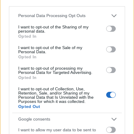
third parties.
Please note that this website/app uses one or more Google
Personal Data Processing Opt Outs
services and may gather and store information including but
not limited to your visit or usage behaviour. You may click to
I want to opt-out of the Sharing of my
personal data.
grant or deny consent to Google and its third-party tags to
Opted In
use your data for below specified purposes in below Google
consent section.
I want to opt-out of the Sale of my
Personal Data.
ΧΩΡΊΣ ΚΑΤΗΓΟΡΊΑ
Opted In
Ο Ολυμπιακός προσπαθεί να πάρει τον Σκίρι από την
I want to opt-out of processing my
Αϊντραχτ Φρανκφούρτης
Personal Data for Targeted Advertising.
Opted In
ΑΝΑΡΤΗΘΗΚΕ ΑΠΟ
ΕΛΕΑΝΑ ΖΑΜΠΑΡΑ
8 ΑΥΓΟΎΣΤΟΥ 2026
I want to opt-out of Collection, Use,
ΧΩΡΊΣ ΚΑΤΗΓΟΡΊΑ
Retention, Sale, and/or Sharing of my
Personal Data that Is Unrelated with the
Συναγερμός στη Γερμανία: Drone με εκρηκτικό
Purposes for which it was collected.
μηχανισμό εντοπίστηκε δίπλα σε ουκρανικό
Opted Out
μεταγωγικό αεροσκάφος – Έρευνες για πιθανή
δολιοφθορά (Video & φωτογραφίες)
Google consents
ΑΝΑΡΤΗΘΗΚΕ ΑΠΟ
DKATSAMADOU
5 ΑΥΓΟΎΣΤΟΥ 2026
I want to allow my user data to be sent to