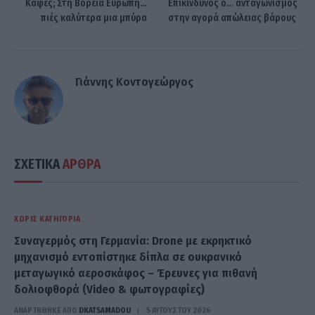
Καφές; Στη Βόρεια Ευρώπη…
Επικίνδυνος ο… ανταγωνισμός
πιές καλύτερα μια μπύρα
στην αγορά απώλειας βάρους
Γιάννης Κοντογεώργος
ΣΧΕΤΙΚΑ
ΑΡΘΡΑ
ΧΩΡΊΣ ΚΑΤΗΓΟΡΊΑ
Συναγερμός στη Γερμανία: Drone με εκρηκτικό
μηχανισμό εντοπίστηκε δίπλα σε ουκρανικό
μεταγωγικό αεροσκάφος – Έρευνες για πιθανή
δολιοφθορά (Video & φωτογραφίες)
ΑΝΑΡΤΗΘΗΚΕ ΑΠΟ
DKATSAMADOU
5 ΑΥΓΟΎΣΤΟΥ 2026