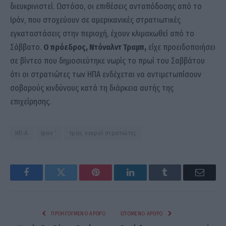
διευκρινιστεί. Ωστόσο, οι επιθέσεις ανταπόδοσης από το
Ιράν, που στοχεύουν σε αμερικανικές στρατιωτικές
εγκαταστάσεις στην περιοχή, έχουν κλιμακωθεί από το
Σάββατο.
Ο πρόεδρος, Ντόναλντ Τραμπ,
είχε προειδοποιήσει
σε βίντεο που δημοσιεύτηκε νωρίς το πρωί του Σαββάτου
ότι οι στρατιώτες των ΗΠΑ ενδέχεται να αντιμετωπίσουν
σοβαρούς κινδύνους κατά τη διάρκεια αυτής της
επιχείρησης.
ΗΠ:Α
Ιραν '
τρεις νεκροί στρατιώτες
Facebook
Twitter
Pinterest
LinkedIn
Tumblr
Email
ΠΡΟΗΓΟΎΜΕΝΟ ΆΡΘΡΟ
ΕΠΌΜΕΝΟ ΆΡΘΡΟ