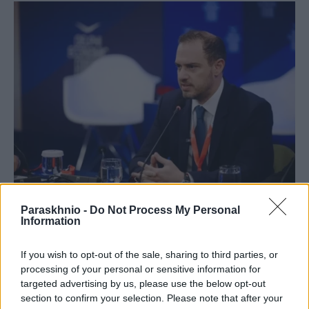
ΧΩΡΊΣ ΚΑΤΗΓΟΡΊΑ
Paraskhnio -
Do Not Process My Personal
Information
Εργαζόμαστε εντατικά για τη βελτίωση της
καθημερινότητας του πολίτη
If you wish to opt-out of the sale, sharing to third parties, or
ΑΝΑΡΤΗΘΗΚΕ ΑΠΟ
NEWSROOM
4 ΑΥΓΟΎΣΤΟΥ 2026
processing of your personal or sensitive information for
targeted advertising by us, please use the below opt-out
section to confirm your selection. Please note that after your