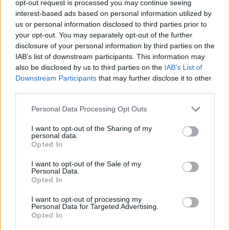
opt-out request is processed you may continue seeing
interest-based ads based on personal information utilized by
us or personal information disclosed to third parties prior to
your opt-out. You may separately opt-out of the further
disclosure of your personal information by third parties on the
IAB’s list of downstream participants. This information may
also be disclosed by us to third parties on the
IAB’s List of
Downstream Participants
that may further disclose it to other
third parties.
Please note that this website/app uses one or more Google
Personal Data Processing Opt Outs
services and may gather and store information including but
ΧΩΡΊΣ ΚΑΤΗΓΟΡΊΑ
not limited to your visit or usage behaviour. You may click to
I want to opt-out of the Sharing of my
personal data.
«Ευθύνη μας είναι να δίνουμε λύσεις στα προβλήματα
grant or deny consent to Google and its third-party tags to
Opted In
use your data for below specified purposes in below Google
των πολιτών»
consent section.
I want to opt-out of the Sale of my
ΑΝΑΡΤΗΘΗΚΕ ΑΠΟ
NEWSROOM
30 ΙΟΥΛΊΟΥ 2026
Personal Data.
Opted In
I want to opt-out of processing my
Personal Data for Targeted Advertising.
Opted In