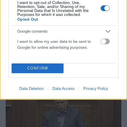
I want to opt-out of Collection, Use,
Retention, Sale, and/or Sharing of my
Personal Data that Is Unrelated with the
Purposes for which it was collected.
Opted Out
Google consents
I want to allow my user data to be sent to
Google for online advertising purposes.
ΧΩΡΊΣ ΚΑΤΗΓΟΡΊΑ
Μητροπολιτική διακυβέρνηση σημαίνει ότι κρίνομαι
ακόμη πιο αυστηρά
CONFIRM
ΑΝΑΡΤΗΘΗΚΕ ΑΠΟ
NEWSROOM
27 ΙΟΥΛΊΟΥ 2026
Data Deletion
Data Access
Privacy Policy