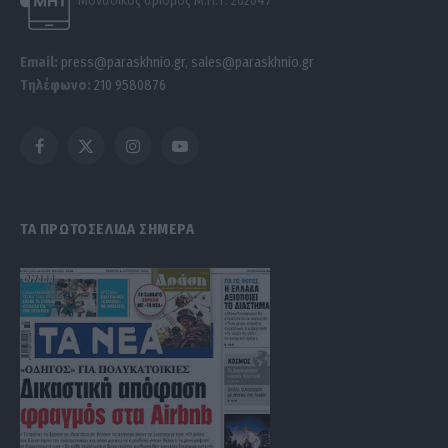
Μοναδικός αριθμός Μ.Η.Τ. 262047
Email:
press@paraskhnio.gr
,
sales@paraskhnio.gr
Τηλέφωνο:
210 9580876
Facebook
X
Instagram
YouTube
(Twitter)
ΤΑ ΠΡΩΤΟΣΕΛΙΔΑ ΣΗΜΕΡΑ