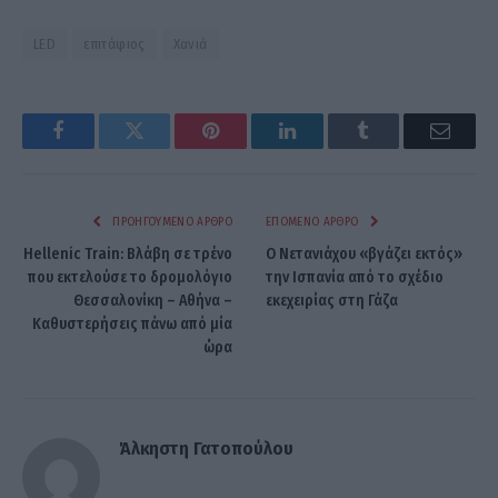
LED
επιτάφιος
Χανιά
Facebook
Twitter
Pinterest
LinkedIn
Tumblr
Email
ΠΡΟΗΓΟΎΜΕΝΟ ΆΡΘΡΟ
ΕΠΌΜΕΝΟ ΆΡΘΡΟ
Hellenic Train: Βλάβη σε τρένο
Ο Νετανιάχου «βγάζει εκτός»
που εκτελούσε το δρομολόγιο
την Ισπανία από το σχέδιο
Θεσσαλονίκη – Αθήνα –
εκεχειρίας στη Γάζα
Καθυστερήσεις πάνω από μία
ώρα
Άλκηστη Γατοπούλου