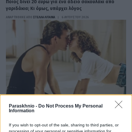
Ποιος δίνει 20 ευρώ για ένα άδειο σακουλάκι από
γαριδάκια; Κι όμως, υπάρχει λόγος
ΑΝΑΡΤΗΘΗΚΕ ΑΠΟ
ΣΤΈΛΛΑ ΛΊΤΑΙΝΑ
6 ΑΥΓΟΎΣΤΟΥ 2026
Paraskhnio -
Do Not Process My Personal
ΠΑΡΆΞΕΝΑ
Information
Cosmic green flag: Η Αφροδίτη στον Ζυγό φέρνει τύχη
σε αυτά τα 4 ζώδια
If you wish to opt-out of the sale, sharing to third parties, or
processing of your personal or sensitive information for