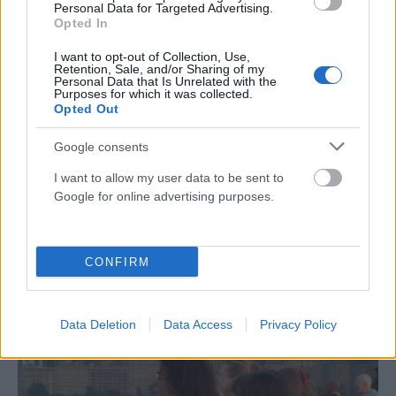
Personal Data for Targeted Advertising.
Opted In
I want to opt-out of Collection, Use,
Retention, Sale, and/or Sharing of my
Personal Data that Is Unrelated with the
Purposes for which it was collected.
Opted Out
Google consents
I want to allow my user data to be sent to
Google for online advertising purposes.
ΠΑΡΆΞΕΝΑ
CONFIRM
Μύκονος: Οδηγός πήρε τσάντα Hermès και Rolex ως
«εγγύηση» για διαδρομή και έγινε… καπνός
ΑΝΑΡΤΗΘΗΚΕ ΑΠΟ
ΓΙΆΝΝΗΣ ΚΟΝΤΟΓΕΏΡΓΟΣ
5 ΑΥΓΟΎΣΤΟΥ 2026
Data Deletion
Data Access
Privacy Policy