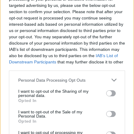
ΑΝΑΡΤΗΘΗΚΕ ΑΠΟ
ΣΤΈΛΛΑ ΛΊΤΑΙΝΑ
6 ΑΥΓΟΎΣΤΟΥ 2026
targeted advertising by us, please use the below opt-out
section to confirm your selection. Please note that after your
opt-out request is processed you may continue seeing
interest-based ads based on personal information utilized by
us or personal information disclosed to third parties prior to
your opt-out. You may separately opt-out of the further
disclosure of your personal information by third parties on the
IAB’s list of downstream participants. This information may
also be disclosed by us to third parties on the
IAB’s List of
Downstream Participants
that may further disclose it to other
third parties.
Please note that this website/app uses one or more Google
Personal Data Processing Opt Outs
services and may gather and store information including but
not limited to your visit or usage behaviour. You may click to
I want to opt-out of the Sharing of my
ΠΑΡΆΞΕΝΑ
personal data.
grant or deny consent to Google and its third-party tags to
Σαρώνει το διαδίκτυο η προσπέραση 4 αυτοκινήτων
Opted In
use your data for below specified purposes in below Google
στη Λέσβο – Ο oδηγός γλύτωσε την τελευταία στιγμή
consent section.
I want to opt-out of the Sale of my
(video)
Personal Data.
Opted In
ΑΝΑΡΤΗΘΗΚΕ ΑΠΟ
ΓΙΆΝΝΗΣ ΚΟΝΤΟΓΕΏΡΓΟΣ
5 ΑΥΓΟΎΣΤΟΥ 2026
I want to opt-out of processing my