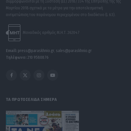
συμμορφώνονται με τη Σύσταση (ΕΕ) 2018/334 της Επιτροπής της 1ης
Μαρτίου 2018 σχετικά με τα μέτρα για την αποτελεσματική
αντιμετώπιση του παράνομου περιεχομένου στο διαδίκτυο (L 63).
Μοναδικός αριθμός Μ.Η.Τ. 262047
Email:
press@paraskhnio.gr
,
sales@paraskhnio.gr
Τηλέφωνο:
210 9580876
Facebook
X
Instagram
YouTube
(Twitter)
ΤΑ ΠΡΩΤΟΣΕΛΙΔΑ ΣΗΜΕΡΑ