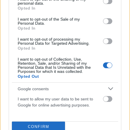
personal data.
grant or deny consent to Google and its third-party tags to
Opted In
use your data for below specified purposes in below Google
consent section.
I want to opt-out of the Sale of my
Personal Data.
Opted In
I want to opt-out of processing my
ΠΑΡΆΞΕΝΑ
Personal Data for Targeted Advertising.
Opted In
Σαρώνει το διαδίκτυο η προσπέραση 4 αυτοκινήτων
στη Λέσβο – Ο oδηγός γλύτωσε την τελευταία στιγμή
I want to opt-out of Collection, Use,
(video)
Retention, Sale, and/or Sharing of my
Personal Data that Is Unrelated with the
Purposes for which it was collected.
ΑΝΑΡΤΗΘΗΚΕ ΑΠΟ
ΓΙΆΝΝΗΣ ΚΟΝΤΟΓΕΏΡΓΟΣ
5 ΑΥΓΟΎΣΤΟΥ 2026
Opted Out
Google consents
I want to allow my user data to be sent to
Google for online advertising purposes.
CONFIRM