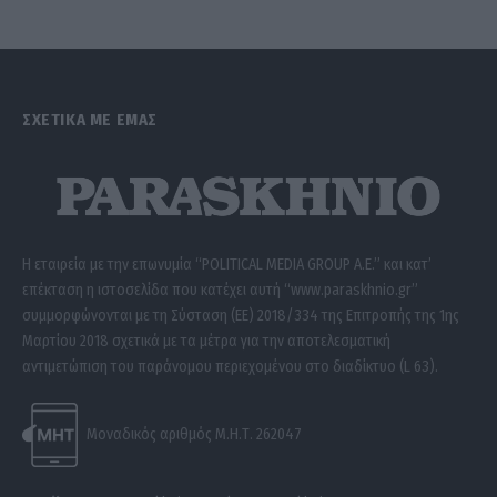
ΣΧΕΤΙΚΑ ΜΕ ΕΜΑΣ
Η εταιρεία με την επωνυμία “POLITICAL MEDIA GROUP A.E.” και κατ’
επέκταση η ιστοσελίδα που κατέχει αυτή “www.paraskhnio.gr”
συμμορφώνονται με τη Σύσταση (ΕΕ) 2018/334 της Επιτροπής της 1ης
Μαρτίου 2018 σχετικά με τα μέτρα για την αποτελεσματική
αντιμετώπιση του παράνομου περιεχομένου στο διαδίκτυο (L 63).
Μοναδικός αριθμός Μ.Η.Τ. 262047