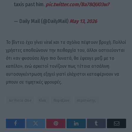
taxis past him.
pic.twitter.com/Ba78QUO3w7
— Daily Mail (@DailyMail)
May 13, 2026
Το βίντεο έχει γίνει viral και τα σχόλια πέφτουν βροχή. Πολλοί
χρήστες αποθεώνουν την πειθαρχία του, άλλοι αστειεύονται
ότι «αν φυσούσε λίγο πιο δυνατά, θα έφευγε μαζί με το
καπέλο», ενώ αρκετοί τονίζουν πως τέτοια ατσάλινη
αυτοσυγκέντρωση εξηγεί γιατί ελάχιστοι καταφέρνουν να
μπουν σε τιμητικές φρουρές.
Air Force One
Κίνα
Παράξενα
στρατιώτης
Facebook
Twitter
Pinterest
LinkedIn
Tumblr
Email