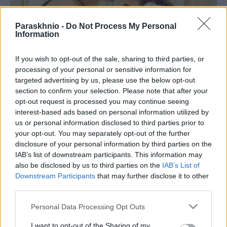
Paraskhnio -
Do Not Process My Personal
Information
If you wish to opt-out of the sale, sharing to third parties, or
processing of your personal or sensitive information for
targeted advertising by us, please use the below opt-out
section to confirm your selection. Please note that after your
ΠΑΡΆΞΕΝΑ
opt-out request is processed you may continue seeing
interest-based ads based on personal information utilized by
Cosmic green flag: Η Αφροδίτη στον Ζυγό φέρνει τύχη
us or personal information disclosed to third parties prior to
σε αυτά τα 4 ζώδια
your opt-out. You may separately opt-out of the further
ΑΝΑΡΤΗΘΗΚΕ ΑΠΟ
ΣΤΈΛΛΑ ΛΊΤΑΙΝΑ
6 ΑΥΓΟΎΣΤΟΥ 2026
disclosure of your personal information by third parties on the
IAB’s list of downstream participants. This information may
also be disclosed by us to third parties on the
IAB’s List of
Downstream Participants
that may further disclose it to other
third parties.
Please note that this website/app uses one or more Google
Personal Data Processing Opt Outs
services and may gather and store information including but
not limited to your visit or usage behaviour. You may click to
I want to opt-out of the Sharing of my