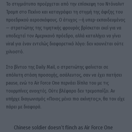
Το στιγμιότυπο προέρχεται από την επίσκεψη του Ντόναλντ
Τραμπ στο Πεκίνο και καταγράφει τη στιγμή της άφιξης του
προεδρικού αεροσκάφους. Ο άτυχος —ή υπερ-εκπαιδευμένος
— στρατιώτης της τιμητικής φρουράς βρίσκεται εκεί για να
υποδεχτεί τον Αμερικανό πρόεδρο, αλλά καταλήγει να γίνει
viral για έναν εντελώς διαφορετικό λόγο: δεν κουνιέται ούτε
χιλιοστό.
Στο βίντεο της Daily Mail, ο στρατιώτης φαίνεται σε
απόλυτη στάση προσοχής, ασάλευτος, σαν να έχει πατήσει
pause, ενώ το Air Force One περνάει δίπλα του με τις
τουρμπίνες ανοιχτές. Ούτε βλέφαρο δεν τρεμοπαίζει. Αν
υπήρχε διαγωνισμός «Ποιος μένει πιο ακίνητος;», θα τον είχε
πάρει με διαφορά.
Chinese soldier doesn’t flinch as Air Force One