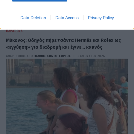
Data Deletion
Data Access
Privacy Policy
ΠΑΡΆΞΕΝΑ
Μύκονος: Οδηγός πήρε τσάντα Hermès και Rolex ως
«εγγύηση» για διαδρομή και έγινε… καπνός
ΑΝΑΡΤΗΘΗΚΕ ΑΠΟ
ΓΙΆΝΝΗΣ ΚΟΝΤΟΓΕΏΡΓΟΣ
5 ΑΥΓΟΎΣΤΟΥ 2026