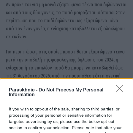
Αν πρόκειται για μη κοινά εξαρτώμενα τέκνα που δηλώνονται
και από τους δύο γονείς, το ποσό μοιράζεται ισόποσα. Στην
περίπτωση που το παιδί δηλώνεται ως εξαρτώμενο μόνο
από τον έναν γονέα, η ενίσχυση καταβάλλεται εξ ολοκλήρου
σε εκείνον.
Για περιπτώσεις στις οποίες προστίθεται εξαρτώμενο τέκνο
μετά την υποβολή της φορολογικής δήλωσης του 2024, η
ενίσχυση ή το επιπλέον ποσό θα μπορεί να καταβληθεί έως
τις 31 Αυγούστου 2026, υπό την προϋπόθεση ότι η σχετική
μεταβολή στο Μητρώο της ΑΑΔΕ θα έχει πραγματοποιηθεί
Paraskhnio -
Do Not Process My Personal
έως τις 31 Ιουλίου 2026.
Information
If you wish to opt-out of the sale, sharing to third parties, or
επίδομα παιδιού
επιδόματα
Ιούνιος 2026
Συντάξεις
processing of your personal or sensitive information for
targeted advertising by us, please use the below opt-out
section to confirm your selection. Please note that after your