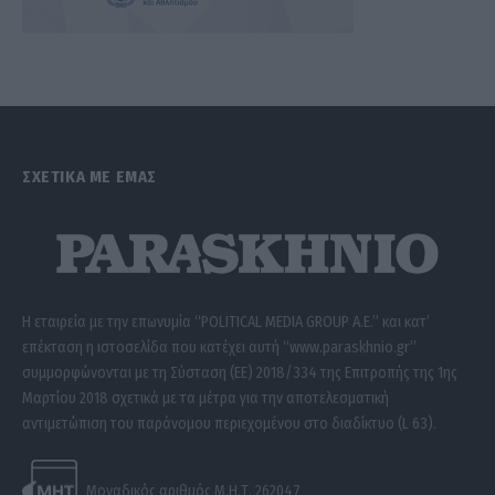
ΣΧΕΤΙΚΑ ΜΕ ΕΜΑΣ
Η εταιρεία με την επωνυμία “POLITICAL MEDIA GROUP A.E.” και κατ’
επέκταση η ιστοσελίδα που κατέχει αυτή “www.paraskhnio.gr”
συμμορφώνονται με τη Σύσταση (ΕΕ) 2018/334 της Επιτροπής της 1ης
Μαρτίου 2018 σχετικά με τα μέτρα για την αποτελεσματική
αντιμετώπιση του παράνομου περιεχομένου στο διαδίκτυο (L 63).
Μοναδικός αριθμός Μ.Η.Τ. 262047