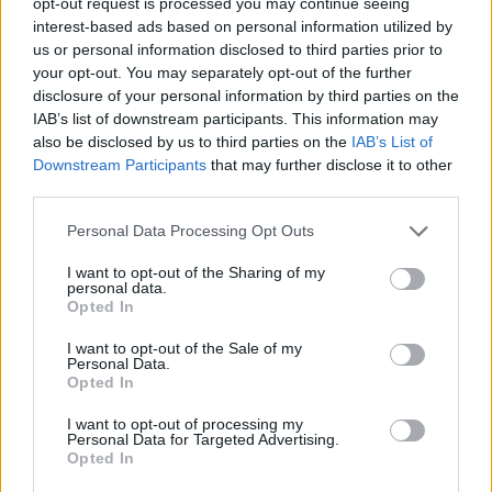
opt-out request is processed you may continue seeing
Facebook
Twitter
Pinterest
LinkedIn
Tumblr
Email
interest-based ads based on personal information utilized by
us or personal information disclosed to third parties prior to
your opt-out. You may separately opt-out of the further
ΠΡΟΗΓΟΎΜΕΝΟ ΆΡΘΡΟ
ΕΠΌΜΕΝΟ ΆΡΘΡΟ
disclosure of your personal information by third parties on the
IAB’s list of downstream participants. This information may
Αιχμές Παππά για Φάμελλο και
OpenAI: Ο Σαμ Άλτμαν ανοίγει
also be disclosed by us to third parties on the
IAB’s List of
Ζαχαριάδη: «Ο εκπρόσωπος
τον δρόμο προς τη Wall
Downstream Participants
that may further disclose it to other
τύπου του ΣΥΡΙΖΑ συνεχίζει να
Street – Ο “ανταγωνισμός” με
third parties.
ασκεί τα καθήκοντά του;»
τον Έλον για την προσέλκυση
κεφαλαίων – μαμούθ
Please note that this website/app uses one or more Google
Personal Data Processing Opt Outs
services and may gather and store information including but
not limited to your visit or usage behaviour. You may click to
I want to opt-out of the Sharing of my
personal data.
grant or deny consent to Google and its third-party tags to
Opted In
dkatsamadou
use your data for below specified purposes in below Google
consent section.
I want to opt-out of the Sale of my
Personal Data.
Opted In
I want to opt-out of processing my
Personal Data for Targeted Advertising.
ΣΧΕΤΙΚΑ
ΑΡΘΡΑ
Opted In