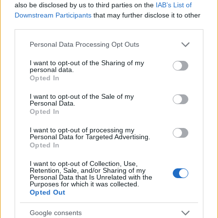
κρατήσει
also be disclosed by us to third parties on the
IAB’s List of
Downstream Participants
that may further disclose it to other
third parties.
Please note that this website/app uses one or more Google
Personal Data Processing Opt Outs
dkatsamadou
services and may gather and store information including but
not limited to your visit or usage behaviour. You may click to
I want to opt-out of the Sharing of my
personal data.
grant or deny consent to Google and its third-party tags to
Opted In
use your data for below specified purposes in below Google
consent section.
I want to opt-out of the Sale of my
ΣΧΕΤΙΚΑ
ΑΡΘΡΑ
Personal Data.
Opted In
I want to opt-out of processing my
Personal Data for Targeted Advertising.
Opted In
I want to opt-out of Collection, Use,
Retention, Sale, and/or Sharing of my
Personal Data that Is Unrelated with the
Purposes for which it was collected.
Opted Out
Google consents