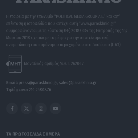
Η εταιρεία με την επωνυμία “POLITICAL MEDIA GROUP A.E.” και κατ’
επέκταση η ιστοσελίδα που κατέχει αυτή “www.paraskhnio.gr”
συμμορφώνονται με τη Σύσταση (ΕΕ) 2018/334 της Επιτροπής της 1ης
Μαρτίου 2018 σχετικά με τα μέτρα για την αποτελεσματική
αντιμετώπιση του παράνομου περιεχομένου στο διαδίκτυο (L 63).
Μοναδικός αριθμός Μ.Η.Τ. 262047
Email:
press@paraskhnio.gr
,
sales@paraskhnio.gr
Τηλέφωνο:
210 9580876
Facebook
X
Instagram
YouTube
(Twitter)
ΤΑ ΠΡΩΤΟΣΕΛΙΔΑ ΣΗΜΕΡΑ