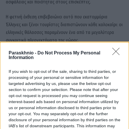
ασφάλειας και ποιότητας στους επισκέπτες.
Η φετινή έκθεση επιβεβαιώνει αυτό που εκατομμύρια
Έλληνες και ξένοι τουρίστες διαπιστώνουν κάθε καλοκαίρι: οι
ελληνικές θάλασσες παραμένουν ένα από τα μεγαλύτερα
συγκριτικά πλεονεκτήματα της χώρας.
Paraskhnio -
Do Not Process My Personal
Information
ΕΕ|Ευρωπαϊκή Ένωση
καθαρές θάλασσες
κατάταξη
If you wish to opt-out of the sale, sharing to third parties, or
processing of your personal or sensitive information for
targeted advertising by us, please use the below opt-out
Facebook
Twitter
Pinterest
LinkedIn
Tumblr
Email
section to confirm your selection. Please note that after your
opt-out request is processed you may continue seeing
interest-based ads based on personal information utilized by
ΠΡΟΗΓΟΎΜΕΝΟ ΆΡΘΡΟ
ΕΠΌΜΕΝΟ ΆΡΘΡΟ
us or personal information disclosed to third parties prior to
Υδρογονάνθρακες: Δημόσια
Λίβανος: Επιστρέφουν ξανά
your opt-out. You may separately opt-out of the further
έσοδα έως και 10 δισ. ευρώ
στα χωριά τους, ελπίζοντας
disclosure of your personal information by third parties on the
βλέπει ο Παπασταύρου
πως αυτή τη φορά η ειρήνη θα
IAB’s list of downstream participants. This information may