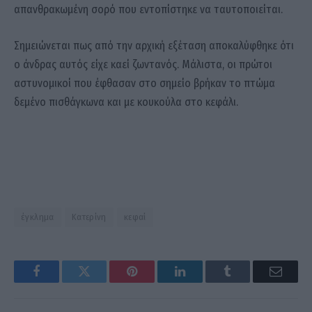
απανθρακωμένη σορό που εντοπίστηκε να ταυτοποιείται.
Σημειώνεται πως από την αρχική εξέταση αποκαλύφθηκε ότι
ο άνδρας αυτός είχε καεί ζωντανός. Μάλιστα, οι πρώτοι
αστυνομικοί που έφθασαν στο σημείο βρήκαν το πτώμα
δεμένο πισθάγκωνα και με κουκούλα στο κεφάλι.
έγκλημα
Κατερίνη
κεφαί
Facebook
Twitter
Pinterest
LinkedIn
Tumblr
Email