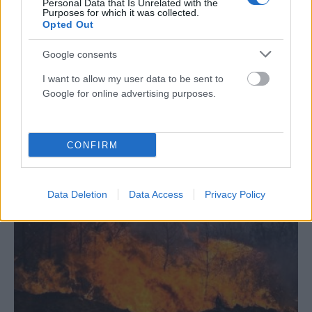
Personal Data that Is Unrelated with the
Purposes for which it was collected.
Opted Out
Google consents
ΕΛΛΆΔΑ
I want to allow my user data to be sent to
Σκιάθος: 15χρονος κατήγγειλε 17χρονο για σεξουαλική
Google for online advertising purposes.
κακοποίηση
ΑΝΑΡΤΗΘΗΚΕ ΑΠΟ
ΕΛΕΑΝΑ ΖΑΜΠΑΡΑ
9 ΑΥΓΟΎΣΤΟΥ 2026
CONFIRM
Data Deletion
Data Access
Privacy Policy