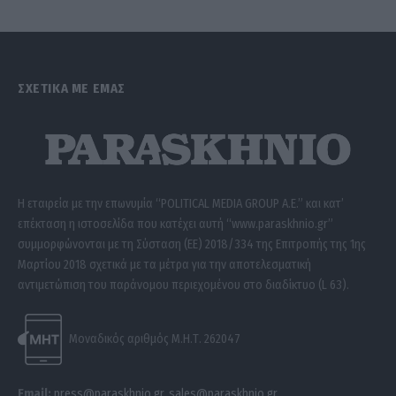
ΣΧΕΤΙΚΑ ΜΕ ΕΜΑΣ
Η εταιρεία με την επωνυμία “POLITICAL MEDIA GROUP A.E.” και κατ’
επέκταση η ιστοσελίδα που κατέχει αυτή “www.paraskhnio.gr”
συμμορφώνονται με τη Σύσταση (ΕΕ) 2018/334 της Επιτροπής της 1ης
Μαρτίου 2018 σχετικά με τα μέτρα για την αποτελεσματική
αντιμετώπιση του παράνομου περιεχομένου στο διαδίκτυο (L 63).
Μοναδικός αριθμός Μ.Η.Τ. 262047
Email:
press@paraskhnio.gr
,
sales@paraskhnio.gr