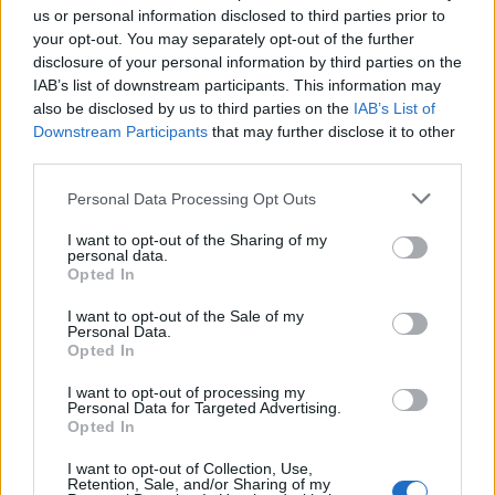
us or personal information disclosed to third parties prior to
your opt-out. You may separately opt-out of the further
disclosure of your personal information by third parties on the
IAB’s list of downstream participants. This information may
also be disclosed by us to third parties on the
IAB’s List of
Downstream Participants
that may further disclose it to other
third parties.
ΕΛΛΆΔΑ
Please note that this website/app uses one or more Google
Personal Data Processing Opt Outs
Ροδόπη: Δύο συλλήψεις για παράνομη μεταφορά
services and may gather and store information including but
μεταναστών
not limited to your visit or usage behaviour. You may click to
I want to opt-out of the Sharing of my
personal data.
grant or deny consent to Google and its third-party tags to
ΑΝΑΡΤΗΘΗΚΕ ΑΠΟ
ΕΛΕΑΝΑ ΖΑΜΠΑΡΑ
9 ΑΥΓΟΎΣΤΟΥ 2026
Opted In
use your data for below specified purposes in below Google
consent section.
I want to opt-out of the Sale of my
Personal Data.
Opted In
I want to opt-out of processing my
Personal Data for Targeted Advertising.
Opted In
I want to opt-out of Collection, Use,
Retention, Sale, and/or Sharing of my