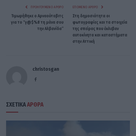
ΠΡΟΗΓΟΎΜΕΝΟ ΆΡΘΡΟ
ΕΠΌΜΕΝΟ ΆΡΘΡΟ
Τιμωρήθηκε ο Αρναούτοβιτς
Στη δημοσιότητα οι
για το “γ@$%# τη μάνα σου
φωτογραφίες και τα στοιχεία
την Αλβανίδα”
της σπείρας που έκλεβαν
αυτοκίνητα και καταστήματα
στην Αττική
christosgan
Facebook
ΣΧΕΤΙΚΑ
ΑΡΘΡΑ