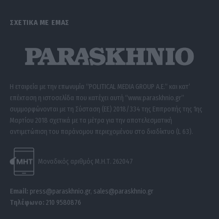
ΣΧΕΤΙΚΑ ΜΕ ΕΜΑΣ
Η εταιρεία με την επωνυμία “POLITICAL MEDIA GROUP A.E.” και κατ’
επέκταση η ιστοσελίδα που κατέχει αυτή “www.paraskhnio.gr”
συμμορφώνονται με τη Σύσταση (ΕΕ) 2018/334 της Επιτροπής της 1ης
Μαρτίου 2018 σχετικά με τα μέτρα για την αποτελεσματική
αντιμετώπιση του παράνομου περιεχομένου στο διαδίκτυο (L 63).
Μοναδικός αριθμός Μ.Η.Τ. 262047
Email:
press@paraskhnio.gr
,
sales@paraskhnio.gr
Τηλέφωνο:
210 9580876