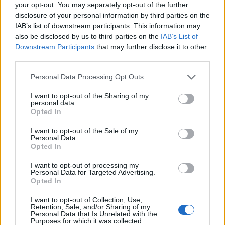
your opt-out. You may separately opt-out of the further
disclosure of your personal information by third parties on the
IAB’s list of downstream participants. This information may
also be disclosed by us to third parties on the
IAB’s List of
Downstream Participants
that may further disclose it to other
ΟΙΚΟΝΟΜΊΑ
third parties.
Δεκαπενταύγουστος 2026: Πώς αμείβεται η εργασία
Please note that this website/app uses one or more Google
Personal Data Processing Opt Outs
την ημέρα της αργίας;
services and may gather and store information including but
not limited to your visit or usage behaviour. You may click to
I want to opt-out of the Sharing of my
ΑΝΑΡΤΗΘΗΚΕ ΑΠΟ
ΣΤΈΛΛΑ ΛΊΤΑΙΝΑ
6 ΑΥΓΟΎΣΤΟΥ 2026
personal data.
grant or deny consent to Google and its third-party tags to
Opted In
use your data for below specified purposes in below Google
consent section.
I want to opt-out of the Sale of my
Personal Data.
Opted In
I want to opt-out of processing my
Personal Data for Targeted Advertising.
Opted In
I want to opt-out of Collection, Use,
Retention, Sale, and/or Sharing of my
Personal Data that Is Unrelated with the
Purposes for which it was collected.