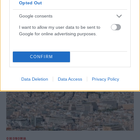
Opted Out
Google consents
ΟΙΚΟΝΟΜΊΑ
myAGRO 2026: Άνοιξε η πλατφόρμα και αλλάζουν όλα
I want to allow my user data to be sent to
στις αγροτικές ενισχύσεις
Google for online advertising purposes.
ΑΝΑΡΤΗΘΗΚΕ ΑΠΟ
ΣΤΈΛΛΑ ΛΊΤΑΙΝΑ
6 ΑΥΓΟΎΣΤΟΥ 2026
CONFIRM
Data Deletion
Data Access
Privacy Policy
ΟΙΚΟΝΟΜΊΑ