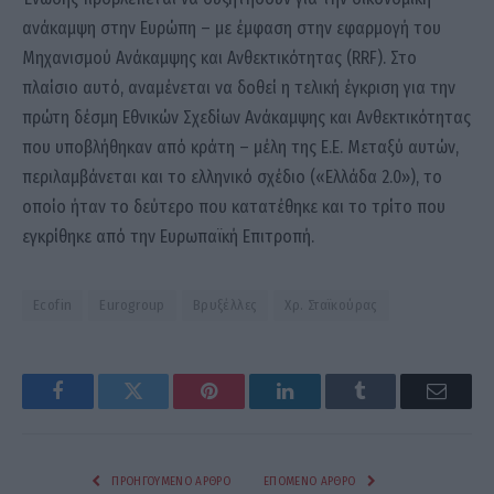
ανάκαμψη στην Ευρώπη – με έμφαση στην εφαρμογή του
Μηχανισμού Ανάκαμψης και Ανθεκτικότητας (RRF). Στο
πλαίσιο αυτό, αναμένεται να δοθεί η τελική έγκριση για την
πρώτη δέσμη Εθνικών Σχεδίων Ανάκαμψης και Ανθεκτικότητας
που υποβλήθηκαν από κράτη – μέλη της Ε.Ε. Μεταξύ αυτών,
περιλαμβάνεται και το ελληνικό σχέδιο («Ελλάδα 2.0»), το
οποίο ήταν το δεύτερο που κατατέθηκε και το τρίτο που
εγκρίθηκε από την Ευρωπαϊκή Επιτροπή.
Ecofin
Eurogroup
Βρυξέλλες
Χρ. Σταϊκούρας
Facebook
Twitter
Pinterest
LinkedIn
Tumblr
Email
ΠΡΟΗΓΟΎΜΕΝΟ ΆΡΘΡΟ
ΕΠΌΜΕΝΟ ΆΡΘΡΟ