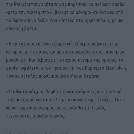
την Rai φέρεται να ζήτησε να μπορέσουν να ανέβει η ομάδα
-μετά την τελετή στο κυβερνητικό μέγαρο- σε ένα ανοικτό
πούλμαν και να δείξει του κύπελλο στους φιλάθλους, με μια
σύντομη βόλτα.
«Η επιτυχία αυτή είναι εξαιρετική. Σήμερα μπήκατε στην
ιστορία, με τις πάσες και με τις αποκρούσεις σας, που ήταν
μοναδικές. Και βέβαια με το ισχυρό πνεύμα της ομάδας, το
οποίο οφείλεται στον προπονητή, τον Ρομπέρτο Μαντσίνι»,
τόνισε ο Ιταλός πρωθυπουργός Μάριο Ντράγκι.
«Ο αθλητισμός μας βοηθά να ονειρευόμαστε, καταπολεμά
τον ρατσισμό και αποτελεί μέσο κοινωνικής εξέλιξης . Είστε
κύρια σημεία αναφοράς μας», πρόσθεσε ο Ιταλός
τεχνοκράτης πρωθυπουργός.