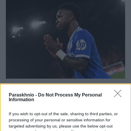
ΑΘΛΗΤΙΣΜΌΣ
Ρεάλ «έδεσε» τον Βινίσιους μέχρι το 2032 με μυθικό
Paraskhnio -
Do Not Process My Personal
Information
συμβόλαιο
ΑΝΑΡΤΗΘΗΚΕ ΑΠΟ
ΣΤΈΛΛΑ ΛΊΤΑΙΝΑ
7 ΑΥΓΟΎΣΤΟΥ 2026
If you wish to opt-out of the sale, sharing to third parties, or
processing of your personal or sensitive information for
targeted advertising by us, please use the below opt-out