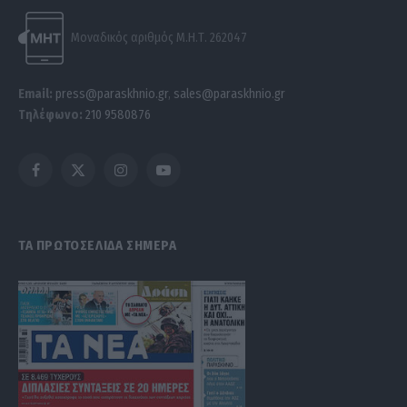
Μοναδικός αριθμός Μ.Η.Τ. 262047
Email:
press@paraskhnio.gr
,
sales@paraskhnio.gr
Τηλέφωνο:
210 9580876
Facebook
X
Instagram
YouTube
(Twitter)
ΤΑ ΠΡΩΤΟΣΕΛΙΔΑ ΣΗΜΕΡΑ