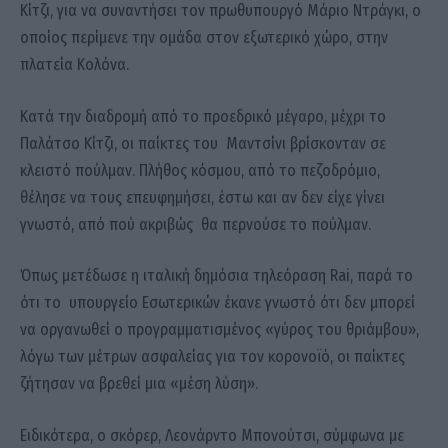
Κίτζι, για να συναντήσει τον πρωθυπουργό Μάριο Ντράγκι, ο
οποίος περίμενε την ομάδα στον εξωτερικό χώρο, στην
πλατεία Κολόνα.
Κατά την διαδρομή από το προεδρικό μέγαρο, μέχρι το
Παλάτσο Κίτζι, οι παίκτες του Μαντσίνι βρίσκονταν σε
κλειστό πούλμαν. Πλήθος κόσμου, από το πεζοδρόμιο,
θέλησε να τους επευφημήσει, έστω και αν δεν είχε γίνει
γνωστό, από πού ακριβώς θα περνούσε το πούλμαν.
Όπως μετέδωσε η ιταλική δημόσια τηλεόραση Rai, παρά το
ότι το υπουργείο Εσωτερικών έκανε γνωστό ότι δεν μπορεί
να οργανωθεί ο προγραμματισμένος «γύρος του θριάμβου»,
λόγω των μέτρων ασφαλείας για τον κορονοϊό, οι παίκτες
ζήτησαν να βρεθεί μια «μέση λύση».
Ειδικότερα, ο σκόρερ, Λεονάρντο Μπονούτσι, σύμφωνα με