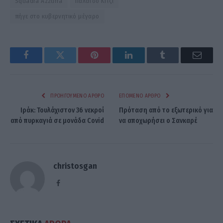
Squadra Azzurra
Παλάτσο Κίτζι
πήγε στο κυβερνητικό μέγαρο
Facebook
Twitter
Pinterest
LinkedIn
Tumblr
Email
ΠΡΟΗΓΟΎΜΕΝΟ ΆΡΘΡΟ
ΕΠΌΜΕΝΟ ΆΡΘΡΟ
Ιράκ: Τουλάχιστον 36 νεκροί
Πρόταση από το εξωτερικό για
από πυρκαγιά σε μονάδα Covid
να αποχωρήσει ο Σανκαρέ
christosgan
Facebook