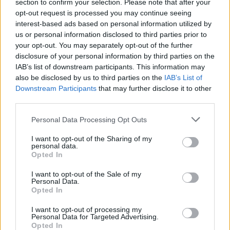
section to confirm your selection. Please note that after your
opt-out request is processed you may continue seeing
interest-based ads based on personal information utilized by
us or personal information disclosed to third parties prior to
your opt-out. You may separately opt-out of the further
disclosure of your personal information by third parties on the
IAB’s list of downstream participants. This information may
also be disclosed by us to third parties on the
IAB’s List of
Downstream Participants
that may further disclose it to other
third parties.
Please note that this website/app uses one or more Google
Personal Data Processing Opt Outs
ΑΘΛΗΤΙΣΜΌΣ
services and may gather and store information including but
Στα άκρα η κόντρα UEFA – FIFA: Παραμένει στο τραπέζι
not limited to your visit or usage behaviour. You may click to
I want to opt-out of the Sharing of my
personal data.
το μποϊκοτάζ του Μουντιάλ
grant or deny consent to Google and its third-party tags to
Opted In
use your data for below specified purposes in below Google
ΑΝΑΡΤΗΘΗΚΕ ΑΠΟ
ΆΛΚΗΣΤΗ ΓΑΤΟΠΟΎΛΟΥ
6 ΑΥΓΟΎΣΤΟΥ 2026
consent section.
I want to opt-out of the Sale of my
Personal Data.
Opted In
I want to opt-out of processing my
Personal Data for Targeted Advertising.
Opted In