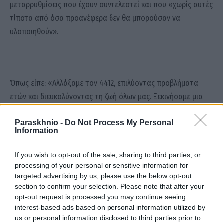
μεταρρυθμίσεις που έχουν συντελεστεί και που «χωρίς αυτές
τίποτα από όσα προανέφερα δεν θα μπορούσαν να
υλοποιηθούν».
Όπως είπε: «Αλλάξαμε τον 4412, επιλύοντας προβλήματα
ετών και διευκολύνοντας τη ζωή όλων μας. Ξεκινήσαμε μια
μεγάλη συμφωνία πλαίσιο για παροχή υποστήριξης από
εξειδικευμένους συμβούλους στις υπηρεσίες του
Paraskhnio -
Do Not Process My Personal
Information
Υπουργείου μας. Θεσμοθετήσαμε τη διαδικασία υποβολής
Πρότυπων Προτάσεων από τον Ιδιωτικό τομέα. Συστήσαμε
If you wish to opt-out of the sale, sharing to third parties, or
το Παρατηρητήριο Τιμών και Προδιαγραφών με μεγάλη
processing of your personal or sensitive information for
targeted advertising by us, please use the below opt-out
συμμετοχή του Ιδιωτικού Τομέα, που θα αποτελέσει σημείο
section to confirm your selection. Please note that after your
αναφοράς στα έργα, δημόσια και ιδιωτικά, κάτι που η αγορά
opt-out request is processed you may continue seeing
ζητούσε για δεκαετίες και η κρίση της Ουκρανίας ανέδειξε
interest-based ads based on personal information utilized by
την αξία του».
us or personal information disclosed to third parties prior to