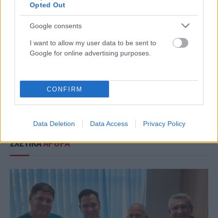
«Η Ελλάδα είναι πολύ
ΟΧΙ στον πόλεμο, ΝΑΙ σε
Opted Out
ισχυρότερη σε σχέση με πριν
συντριπτική “απάντηση”
από τρία χρόνια» διαμηνύει
στους επίδοξους εισβολείς
Google consents
από τη Θεσσαλονίκη ο
Μητσοτάκης
I want to allow my user data to be sent to
Google for online advertising purposes.
ΕΛΕΑΝΑ ΖΑΜΠΑΡΑ
CONFIRM
Data Deletion
Data Access
Privacy Policy
ΣΧΕΤΙΚΑ
ΑΡΘΡΑ