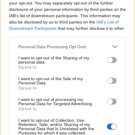
your opt-out. You may separately opt-out of the further
disclosure of your personal information by third parties on the
IAB’s list of downstream participants. This information may
also be disclosed by us to third parties on the
IAB’s List of
Κλείνοντας ο κ. Καραγιάννης έστειλε σαφές μήνυμα ότι «τα
Downstream Participants
that may further disclose it to other
third parties.
έργα θέλουν συναίνεση και συνέχεια. Τα λάθη των
προηγούμενων δεκαετιών δεν θα μας επιτραπούν ξανά. Τα
Please note that this website/app uses one or more Google
Personal Data Processing Opt Outs
έργα είναι μία επένδυση στις επόμενες γενιές. Είναι ο μόνος
services and may gather and store information including but
not limited to your visit or usage behaviour. You may click to
I want to opt-out of the Sharing of my
τρόπος για να πάει η χώρα μπροστά».
personal data.
grant or deny consent to Google and its third-party tags to
Opted In
use your data for below specified purposes in below Google
consent section.
I want to opt-out of the Sale of my
Γιώργος Καραγιάννης
Υφυπουργός Υποδομών και Μεταφορών
Personal Data.
Opted In
I want to opt-out of processing my
Personal Data for Targeted Advertising.
Facebook
Twitter
Pinterest
LinkedIn
Tumblr
Email
Opted In
I want to opt-out of Collection, Use,
Retention, Sale, and/or Sharing of my
ΠΡΟΗΓΟΎΜΕΝΟ ΆΡΘΡΟ
ΕΠΌΜΕΝΟ ΆΡΘΡΟ
Personal Data that Is Unrelated with the
Purposes for which it was collected.