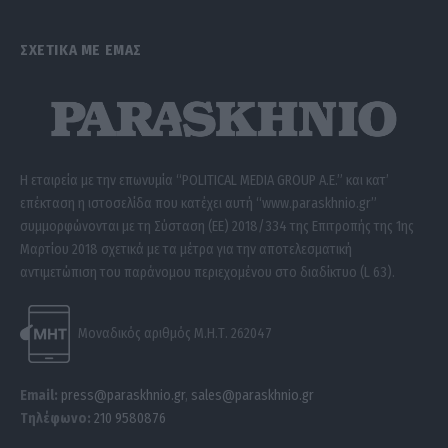
ΣΧΕΤΙΚΑ ΜΕ ΕΜΑΣ
Η εταιρεία με την επωνυμία “POLITICAL MEDIA GROUP A.E.” και κατ’
επέκταση η ιστοσελίδα που κατέχει αυτή “www.paraskhnio.gr”
συμμορφώνονται με τη Σύσταση (ΕΕ) 2018/334 της Επιτροπής της 1ης
Μαρτίου 2018 σχετικά με τα μέτρα για την αποτελεσματική
αντιμετώπιση του παράνομου περιεχομένου στο διαδίκτυο (L 63).
Μοναδικός αριθμός Μ.Η.Τ. 262047
Email:
press@paraskhnio.gr
,
sales@paraskhnio.gr
Τηλέφωνο:
210 9580876