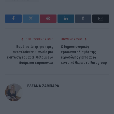
Facebook
Twitter
Pinterest
LinkedIn
Tumblr
Email
ΠΡΟΗΓΟΎΜΕΝΟ ΆΡΘΡΟ
ΕΠΌΜΕΝΟ ΆΡΘΡΟ
Βαρβιτσιώτης για τιμές
Ο δημοσιονομικός
ακτοπλοϊκών: «Γενναία μια
προσανατολισμός της
έκπτωση του 20%, θέλουμε να
ευρωζώνης για το 2024
δούμε και παραπάνω»
κεντρικό θέμα στο Eurogroup
ΕΛΕΑΝΑ ΖΑΜΠΑΡΑ