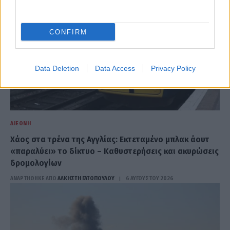
CONFIRM
Data Deletion
Data Access
Privacy Policy
ΔΙΕΘΝΉ
Χάος στα τρένα της Αγγλίας: Εκτεταμένο μπλακ άουτ
«παραλύει» το δίκτυο – Καθυστερήσεις και ακυρώσεις
δρομολογίων
ΑΝΑΡΤΗΘΗΚΕ ΑΠΟ
ΆΛΚΗΣΤΗ ΓΑΤΟΠΟΎΛΟΥ
6 ΑΥΓΟΎΣΤΟΥ 2026