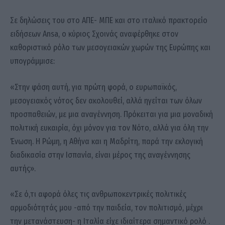
Σε δηλώσεις του στο ΑΠΕ- ΜΠΕ και στο ιταλικό πρακτορείο
ειδήσεων Ansa, ο κύριος Σχοινάς αναφέρθηκε στον
καθοριστικό ρόλο των μεσογειακών χωρών της Ευρώπης και
υπογράμμισε:
«Στην φάση αυτή, για πρώτη φορά, ο ευρωπαϊκός,
μεσογειακός νότος δεν ακολουθεί, αλλά ηγείται των όλων
προσπαθειών, με μια αναγέννηση. Πρόκειται για μια μοναδική
πολιτική ευκαιρία, όχι μόνον για τον Νότο, αλλά για όλη την
Ένωση. Η Ρώμη, η Αθήνα και η Μαδρίτη, παρά την εκλογική
διαδικασία στην Ισπανία, είναι μέρος της αναγέννησης
αυτής».
«Σε ό,τι αφορά όλες τις ανθρωποκεντρικές πολιτικές
αρμοδιότητάς μου -από την παιδεία, τον πολιτισμό, μέχρι
την μετανάστευση- η Ιταλία είχε ιδιαίτερα σημαντικό ρολό .