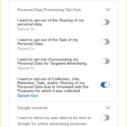
Please note that this website/app uses one or more Google
Personal Data Processing Opt Outs
services and may gather and store information including but
not limited to your visit or usage behaviour. You may click to
I want to opt-out of the Sharing of my
personal data.
grant or deny consent to Google and its third-party tags to
Opted In
use your data for below specified purposes in below Google
consent section.
I want to opt-out of the Sale of my
Personal Data.
Opted In
I want to opt-out of processing my
Personal Data for Targeted Advertising.
Opted In
I want to opt-out of Collection, Use,
Retention, Sale, and/or Sharing of my
ΔΙΕΘΝΉ
Personal Data that Is Unrelated with the
Purposes for which it was collected.
Σύγκρουση τραμ στη Γερμανία: Τουλάχιστον 25
Opted Out
τραυματίες, σε κρίσιμη κατάσταση οι 3
Google consents
ΑΝΑΡΤΗΘΗΚΕ ΑΠΟ
ΆΛΚΗΣΤΗ ΓΑΤΟΠΟΎΛΟΥ
6 ΑΥΓΟΎΣΤΟΥ 2026
I want to allow my user data to be sent to
Google for online advertising purposes.