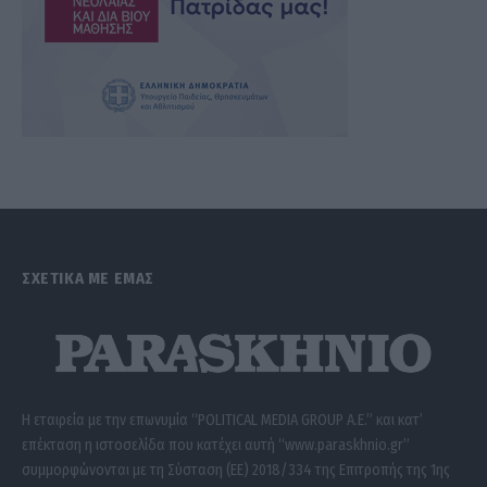
ΣΧΕΤΙΚΑ ΜΕ ΕΜΑΣ
Η εταιρεία με την επωνυμία “POLITICAL MEDIA GROUP A.E.” και κατ’
επέκταση η ιστοσελίδα που κατέχει αυτή “www.paraskhnio.gr”
συμμορφώνονται με τη Σύσταση (ΕΕ) 2018/334 της Επιτροπής της 1ης