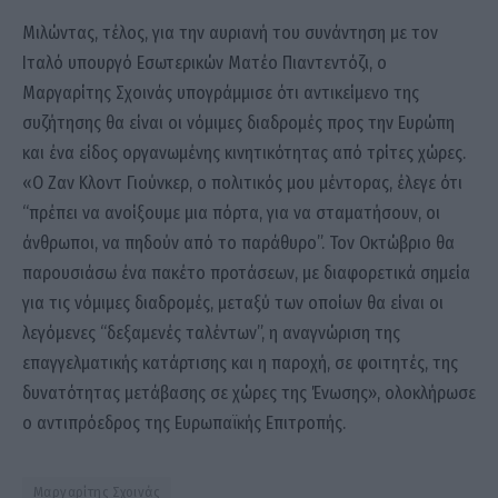
Μιλώντας, τέλος, για την αυριανή του συνάντηση με τον
Ιταλό υπουργό Εσωτερικών Ματέο Πιαντεντόζι, ο
Μαργαρίτης Σχοινάς υπογράμμισε ότι αντικείμενο της
συζήτησης θα είναι οι νόμιμες διαδρομές προς την Ευρώπη
και ένα είδος οργανωμένης κινητικότητας από τρίτες χώρες.
«Ο Ζαν Κλοντ Γιούνκερ, ο πολιτικός μου μέντορας, έλεγε ότι
“πρέπει να ανοίξουμε μια πόρτα, για να σταματήσουν, οι
άνθρωποι, να πηδούν από το παράθυρο”. Τον Οκτώβριο θα
παρουσιάσω ένα πακέτo προτάσεων, με διαφορετικά σημεία
για τις νόμιμες διαδρομές, μεταξύ των οποίων θα είναι οι
λεγόμενες “δεξαμενές ταλέντων”, η αναγνώριση της
επαγγελματικής κατάρτισης και η παροχή, σε φοιτητές, της
δυνατότητας μετάβασης σε χώρες της Ένωσης», ολοκλήρωσε
ο αντιπρόεδρος της Ευρωπαϊκής Επιτροπής.
Μαργαρίτης Σχοινάς