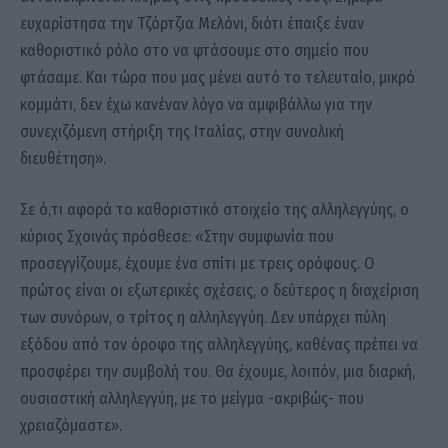
ευχαρίστησα την Τζόρτζια Μελόνι, διότι έπαιξε έναν
καθοριστικό ρόλο στο να φτάσουμε στο σημείο που
φτάσαμε. Και τώρα που μας μένει αυτό το τελευταίο, μικρό
κομμάτι, δεν έχω κανέναν λόγο να αμφιβάλλω για την
συνεχιζόμενη στήριξη της Ιταλίας, στην συνολική
διευθέτηση».
Σε ό,τι αφορά το καθοριστικό στοιχείο της αλληλεγγύης, ο
κύριος Σχοινάς πρόσθεσε: «Στην συμφωνία που
προσεγγίζουμε, έχουμε ένα σπίτι με τρεις ορόφους. Ο
πρώτος είναι οι εξωτερικές σχέσεις, ο δεύτερος η διαχείριση
των συνόρων, ο τρίτος η αλληλεγγύη. Δεν υπάρχει πύλη
εξόδου από τον όροφο της αλληλεγγύης, καθένας πρέπει να
προσφέρει την συμβολή του. Θα έχουμε, λοιπόν, μια διαρκή,
ουσιαστική αλληλεγγύη, με το μείγμα -ακριβώς- που
χρειαζόμαστε».