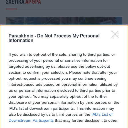
ΣΧΕΤΙΚΑ
ΑΡΘΡΑ
Paraskhnio -
Do Not Process My Personal
Information
If you wish to opt-out of the sale, sharing to third parties, or
processing of your personal or sensitive information for
targeted advertising by us, please use the below opt-out
section to confirm your selection. Please note that after your
opt-out request is processed you may continue seeing
interest-based ads based on personal information utilized by
us or personal information disclosed to third parties prior to
your opt-out. You may separately opt-out of the further
ΔΙΕΘΝΉ
disclosure of your personal information by third parties on the
IAB’s list of downstream participants. This information may
Συρία: Έκρηξη βόμβας σε μίνι λεωφορείο –
also be disclosed by us to third parties on the
IAB’s List of
Τουλάχιστον 2 νεκροί, αρκετοί τραυματίες (video)
Downstream Participants
that may further disclose it to other
ΑΝΑΡΤΗΘΗΚΕ ΑΠΟ
third parties.
ΆΛΚΗΣΤΗ ΓΑΤΟΠΟΎΛΟΥ
6 ΑΥΓΟΎΣΤΟΥ 2026