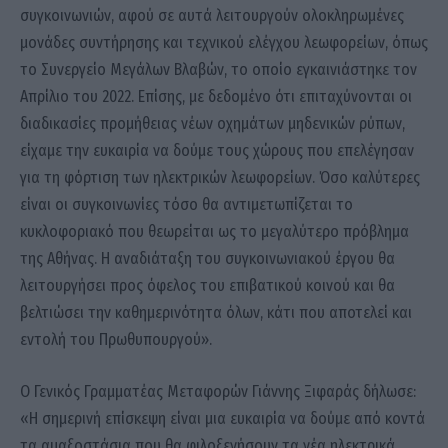
συγκοινωνιών, αφού σε αυτά λειτουργούν ολοκληρωμένες
μονάδες συντήρησης και τεχνικού ελέγχου λεωφορείων, όπως
το Συνεργείο Μεγάλων Βλαβών, το οποίο εγκαινιάστηκε τον
Απρίλιο του 2022. Επίσης, με δεδομένο ότι επιταχύνονται οι
διαδικασίες προμήθειας νέων οχημάτων μηδενικών ρύπων,
είχαμε την ευκαιρία να δούμε τους χώρους που επελέγησαν
για τη φόρτιση των ηλεκτρικών λεωφορείων. Όσο καλύτερες
είναι οι συγκοινωνίες τόσο θα αντιμετωπίζεται το
κυκλοφοριακό που θεωρείται ως το μεγαλύτερο πρόβλημα
της Αθήνας. Η αναδιάταξη του συγκοινωνιακού έργου θα
λειτουργήσει προς όφελος του επιβατικού κοινού και θα
βελτιώσει την καθημερινότητα όλων, κάτι που αποτελεί και
εντολή του Πρωθυπουργού».
Ο Γενικός Γραμματέας Μεταφορών Γιάννης Ξιφαράς δήλωσε:
«Η σημερινή επίσκεψη είναι μια ευκαιρία να δούμε από κοντά
τα αμαξοστάσια που θα φιλοξενήσουν τα νέα ηλεκτρικά