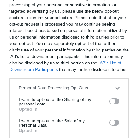
processing of your personal or sensitive information for
υπουργός Υποδομών και Μεταφορών
Χρήστος Σταϊκούρας
targeted advertising by us, please use the below opt-out
section to confirm your selection. Please note that after your
opt-out request is processed you may continue seeing
interest-based ads based on personal information utilized by
Facebook
Twitter
Pinterest
LinkedIn
Tumblr
Email
us or personal information disclosed to third parties prior to
your opt-out. You may separately opt-out of the further
disclosure of your personal information by third parties on the
IAB’s list of downstream participants. This information may
ΠΡΟΗΓΟΎΜΕΝΟ ΆΡΘΡΟ
ΕΠΌΜΕΝΟ ΆΡΘΡΟ
also be disclosed by us to third parties on the
IAB’s List of
Ανεξέλεγκτη η πυρκαγιά στη
Προφυλακιστέος ο 45χρονος
Downstream Participants
that may further disclose it to other
Ρόδο: Εκκενώνονται τρία χωριά
για τη δολοφονία σε
third parties.
και ένα ξενοδοχείο
βενζινάδικο της Θεσσαλονίκης
– Τι είπε στην απολογία του
Please note that this website/app uses one or more Google
Personal Data Processing Opt Outs
services and may gather and store information including but
not limited to your visit or usage behaviour. You may click to
I want to opt-out of the Sharing of my
personal data.
grant or deny consent to Google and its third-party tags to
Opted In
use your data for below specified purposes in below Google
ΕΛΕΑΝΑ ΖΑΜΠΑΡΑ
consent section.
I want to opt-out of the Sale of my
Personal Data.
Opted In