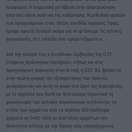
λεωφορεία. Η ενεργειακή μετάβαση στην ηλεκτροκίνηση
αποτελεί πάγια πολιτική της κυβέρνησης. Η μεθοδική εργασία
των προηγούμενων ετών, πλέον, αποδίδει καρπούς. Όμως,
έχουμε αρκετή δουλειά ακόμα για να φτάσουμε τις αστικές
συγκοινωνίες στο επίπεδο που οραματιζόμαστε».
Από την πλευρά του, ο Διευθύνων Σύμβουλος της Ο.ΣΥ.
Στέφανος Αγιάσογλου επεσήμανε: «Όπως και στις
προηγούμενες πυρκαγιές στην Αττική, η Ο.ΣΥ. Α.Ε. βρίσκεται
στην πρώτη γραμμή της εξυπηρέτησης των πολιτών
συνδράμοντας και αυτή τη φορά στο έργο της πυρόσβεσης
με τα εργαλεία που διαθέτει. Βελτιώσαμε σημαντικά τη
φυσιογνωμία των αστικών συγκοινωνιών αυξάνοντας το
στόλο των οχημάτων από τα περίπου 850 διαθέσιμα
οχήματα σε 1400, τόσο με ανατάξεις οχημάτων του
ιδιόκτητου στόλου, με την ίδρυση ενός υπερσύγχρονου