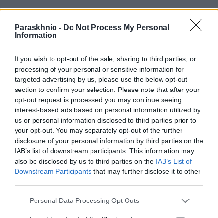
Paraskhnio -
Do Not Process My Personal
Information
If you wish to opt-out of the sale, sharing to third parties, or
processing of your personal or sensitive information for
targeted advertising by us, please use the below opt-out
section to confirm your selection. Please note that after your
opt-out request is processed you may continue seeing
interest-based ads based on personal information utilized by
ΕΛΛΆΔΑ
us or personal information disclosed to third parties prior to
Τραγωδία στο Γουδί: Νεκρή 53χρονη μετά από πτώση
your opt-out. You may separately opt-out of the further
από τον 5ο όροφο
disclosure of your personal information by third parties on the
IAB’s list of downstream participants. This information may
ΑΝΑΡΤΗΘΗΚΕ ΑΠΟ
ΣΤΈΛΛΑ ΛΊΤΑΙΝΑ
7 ΑΥΓΟΎΣΤΟΥ 2026
also be disclosed by us to third parties on the
IAB’s List of
Downstream Participants
that may further disclose it to other
third parties.
Please note that this website/app uses one or more Google
Personal Data Processing Opt Outs
services and may gather and store information including but