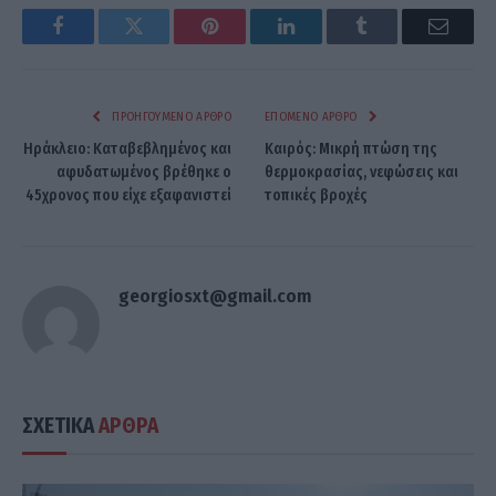
Facebook
Twitter
Pinterest
LinkedIn
Tumblr
Email
ΠΡΟΗΓΟΎΜΕΝΟ ΆΡΘΡΟ
ΕΠΌΜΕΝΟ ΆΡΘΡΟ
Ηράκλειο: Καταβεβλημένος και
Καιρός: Μικρή πτώση της
αφυδατωμένος βρέθηκε ο
θερμοκρασίας, νεφώσεις και
45χρονος που είχε εξαφανιστεί
τοπικές βροχές
georgiosxt@gmail.com
ΣΧΕΤΙΚΑ
ΑΡΘΡΑ