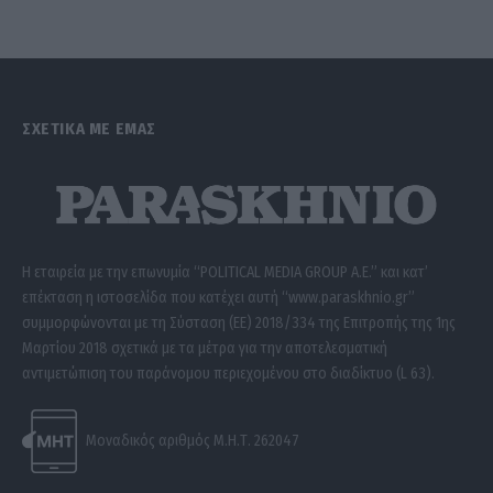
ΣΧΕΤΙΚΑ ΜΕ ΕΜΑΣ
Η εταιρεία με την επωνυμία “POLITICAL MEDIA GROUP A.E.” και κατ’
επέκταση η ιστοσελίδα που κατέχει αυτή “www.paraskhnio.gr”
συμμορφώνονται με τη Σύσταση (ΕΕ) 2018/334 της Επιτροπής της 1ης
Μαρτίου 2018 σχετικά με τα μέτρα για την αποτελεσματική
αντιμετώπιση του παράνομου περιεχομένου στο διαδίκτυο (L 63).
Μοναδικός αριθμός Μ.Η.Τ. 262047