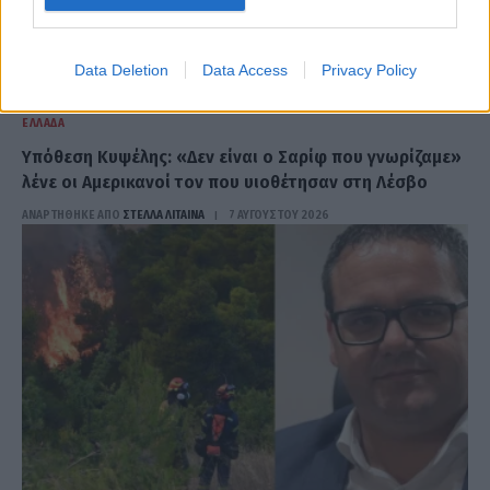
Data Deletion
Data Access
Privacy Policy
ΕΛΛΆΔΑ
Υπόθεση Κυψέλης: «Δεν είναι ο Σαρίφ που γνωρίζαμε»
λένε οι Αμερικανοί τον που υιοθέτησαν στη Λέσβο
ΑΝΑΡΤΗΘΗΚΕ ΑΠΟ
ΣΤΈΛΛΑ ΛΊΤΑΙΝΑ
7 ΑΥΓΟΎΣΤΟΥ 2026