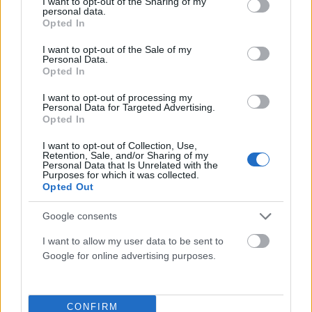
not limited to your visit or usage behaviour. You may click to
I want to opt-out of the Sharing of my
personal data.
grant or deny consent to Google and its third-party tags to
Opted In
use your data for below specified purposes in below Google
consent section.
I want to opt-out of the Sale of my
Personal Data.
Opted In
I want to opt-out of processing my
Personal Data for Targeted Advertising.
Opted In
ΕΛΛΆΔΑ
Υπόθεση Marfin: Στον εισαγγελέα σήμερα η 46χρονη
I want to opt-out of Collection, Use,
κατηγορούμενη, η πρώτη νύχτα στη ΓΑΔΑ (VIDEO)
Retention, Sale, and/or Sharing of my
Personal Data that Is Unrelated with the
Purposes for which it was collected.
ΑΝΑΡΤΗΘΗΚΕ ΑΠΟ
ΣΤΈΛΛΑ ΛΊΤΑΙΝΑ
7 ΑΥΓΟΎΣΤΟΥ 2026
Opted Out
Google consents
I want to allow my user data to be sent to
Google for online advertising purposes.
CONFIRM