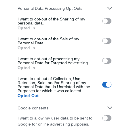
Please note that this website/app uses one or more Google
Personal Data Processing Opt Outs
services and may gather and store information including but
not limited to your visit or usage behaviour. You may click to
I want to opt-out of the Sharing of my
personal data.
grant or deny consent to Google and its third-party tags to
Opted In
use your data for below specified purposes in below Google
consent section.
I want to opt-out of the Sale of my
Personal Data.
Opted In
I want to opt-out of processing my
Personal Data for Targeted Advertising.
Opted In
ΕΛΛΆΔΑ
I want to opt-out of Collection, Use,
Retention, Sale, and/or Sharing of my
Marfin: Μετά τις 22:00 η άφιξη της 46χρονης στην
Personal Data that Is Unrelated with the
Purposes for which it was collected.
Ελλάδα – Θα οδηγηθεί στη ΓΑΔΑ (video)
Opted Out
ΑΝΑΡΤΗΘΗΚΕ ΑΠΟ
ΆΛΚΗΣΤΗ ΓΑΤΟΠΟΎΛΟΥ
6 ΑΥΓΟΎΣΤΟΥ 2026
Google consents
I want to allow my user data to be sent to
Google for online advertising purposes.