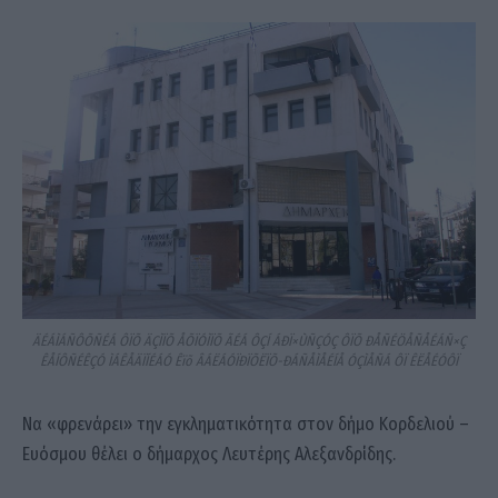
ÄÉÁÌÁÑÔÕÑÉÁ ÔÏÕ ÄÇÌÏÕ ÅÕÏÓÌÏÕ ÃÉÁ ÔÇÍ ÁÐÏ×ÙÑÇÓÇ ÔÏÕ ÐÅÑÉÖÅÑÅÉÁÑ×Ç
ÊÅÍÔÑÉÊÇÓ ÌÁÊÅÄÏÍÉÁÓ Êïõ ÂÁËÁÓÏÐÏÕËÏÕ-ÐÁÑÅÌÅÉÍÅ ÓÇÌÅÑÁ ÔÏ ÊËÅÉÓÔÏ
Να «φρενάρει» την εγκληματικότητα στον δήμο Κορδελιού –
Ευόσμου θέλει ο δήμαρχος Λευτέρης Αλεξανδρίδης.