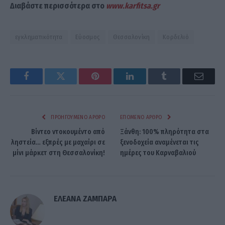
Διαβάστε περισσότερα στο
www.karfitsa.gr
εγκληματικότητα
Εύοσμος
Θεσσαλονίκη
Κορδελιό
Facebook
Twitter
Pinterest
LinkedIn
Tumblr
Email
ΠΡΟΗΓΟΎΜΕΝΟ ΆΡΘΡΟ
ΕΠΌΜΕΝΟ ΆΡΘΡΟ
Βίντεο ντοκουμέντο από
Ξάνθη: 100% πληρότητα στα
ληστεία… εξπρές με μαχαίρι σε
ξενοδοχεία αναμένεται τις
μίνι μάρκετ στη Θεσσαλονίκη!
ημέρες του Καρναβαλιού
ΕΛΕΑΝΑ ΖΑΜΠΑΡΑ