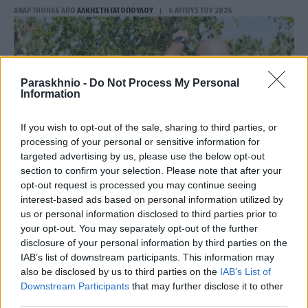
ΑΝΑΡΤΗΘΗΚΕ ΑΠΟ
ΆΛΚΗΣΤΗ ΓΑΤΟΠΟΎΛΟΥ
6 ΑΥΓΟΎΣΤΟΥ 2026
Paraskhnio -
Do Not Process My Personal
Information
If you wish to opt-out of the sale, sharing to third parties, or
processing of your personal or sensitive information for
targeted advertising by us, please use the below opt-out
section to confirm your selection. Please note that after your
opt-out request is processed you may continue seeing
interest-based ads based on personal information utilized by
us or personal information disclosed to third parties prior to
ΕΛΛΆΔΑ
your opt-out. You may separately opt-out of the further
Ναύπλιο: Στη φυλακή οι δύο κατηγορούμενοι για τη
disclosure of your personal information by third parties on the
δολοφονία του 58χρονου ψυχολόγου
IAB’s list of downstream participants. This information may
also be disclosed by us to third parties on the
IAB’s List of
ΑΝΑΡΤΗΘΗΚΕ ΑΠΟ
ΆΛΚΗΣΤΗ ΓΑΤΟΠΟΎΛΟΥ
6 ΑΥΓΟΎΣΤΟΥ 2026
Downstream Participants
that may further disclose it to other
third parties.